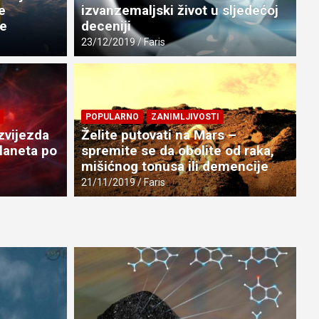
e
izvanzemaljski život u sljedećoj
te
deceniji
23/12/2019
Faris
IZ
POPULARNO
ZANIMLJIVOSTI
i počela da blijedi, a
N
zvijezda
Želite putovati na Mars –
aju zašto
ž
planeta po
spremite se da obolite od raka,
mišićnog tonusa ili demencije
23
21/11/2019
Faris