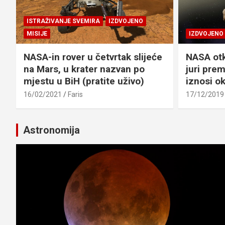
ISTRAŽIVANJE SVEMIRA
IZDVOJENO
MISIJE
IZDVOJENO
NASA-in rover u četvrtak slijeće
NASA otk
na Mars, u krater nazvan po
juri pre
mjestu u BiH (pratite uživo)
iznosi o
16/02/2021
Faris
17/12/2019
Astronomija