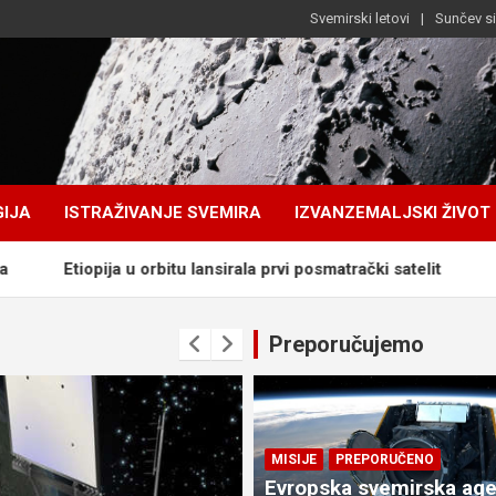
Svemirski letovi
Sunčev s
IJA
ISTRAŽIVANJE SVEMIRA
IZVANZEMALJSKI ŽIVOT
u orbitu lansirala prvi posmatrački satelit
Zvijezda na samr
Preporučujemo
MISIJE
PREPORUČENO
Evropska svemirska age