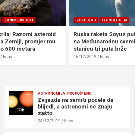
ZANIMLJIVOSTI
IZDVOJENO
TEHNOLOGIJA
rila: Razorni asteroid
Ruska raketa Soyuz pu
ma Zemlji, promjer mu
na Međunarodnu svemi
ko 600 metara
stanicu tri puta brže
Faris
16/12/2019
Faris
ASTRONOMIJA
PROPUŠTENO
Zvijezda na samrti počela da
blijedi, a astronomi ne znaju
zašto
24/12/2019
Faris