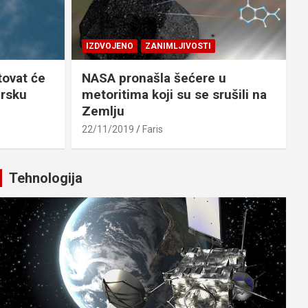
IZDVOJENO
ZANIMLJIVOSTI
tovat će
NASA pronašla šećere u
rsku
metoritima koji su se srušili na
Zemlju
22/11/2019
Faris
Tehnologija