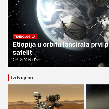
TEHNOLOGIJA
i
Etiopija u orbitu lansirala prvi
satelit
24/12/2019
Faris
Izdvojeno