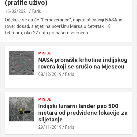
(pratite uživo)
16/02/2021
Faris
Očekuje se da će “Perseverance”, najsofisticiraniji NASA-in
rover dosad, sletjeti na površinu Marsa u četvrtak, 18.
februara, oko 22 sata po našem vremenu.
MISIJE
NASA pronašla krhotine indijskog
rovera koji se srušio na Mjesecu
08/12/2019
Faris
MISIJE
Indijski lunarni lander pao 500
metara od predviđene lokacije za
slijetanje
29/11/2019
Faris