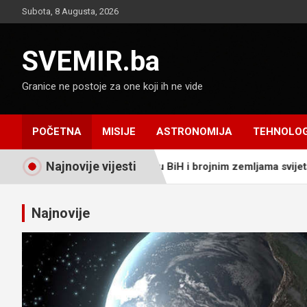
Skip
Subota, 8 Augusta, 2026
to
content
SVEMIR.ba
Granice ne postoje za one koji ih ne vide
POČETNA
MISIJE
ASTRONOMIJA
TEHNOLOG
Najnovije vijesti
a sutra vidljivo u BiH i brojnim zemljama svijeta
Etiopija 
Najnovije