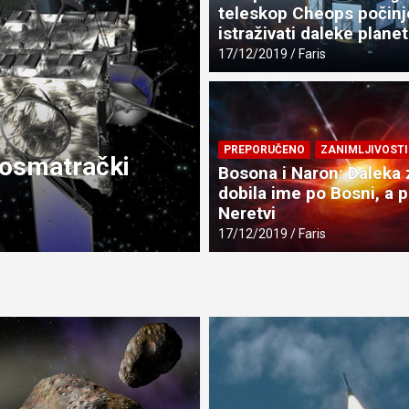
teleskop Cheops počinj
istraživati daleke plane
17/12/2019
Faris
ASTRONOMIJA
PROPUŠTENO
PREPORUČENO
ZANIMLJIVOSTI
 posmatrački
Zvijezda na samrt
Bosona i Naron: Daleka 
astronomi ne zn
dobila ime po Bosni, a 
Neretvi
24/12/2019
Faris
17/12/2019
Faris