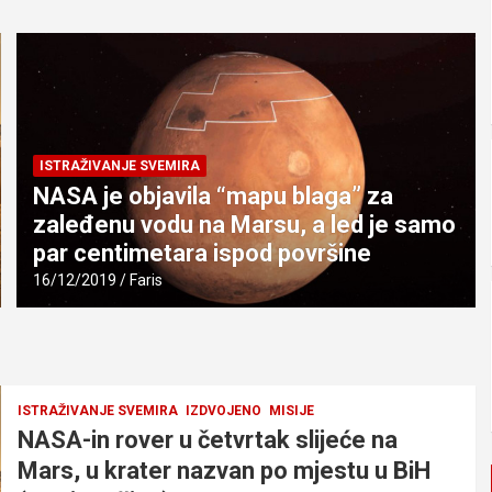
ISTRAŽIVANJE SVEMIRA
NASA je objavila “mapu blaga” za
zaleđenu vodu na Marsu, a led je samo
par centimetara ispod površine
16/12/2019
Faris
ISTRAŽIVANJE SVEMIRA
IZDVOJENO
MISIJE
NASA-in rover u četvrtak slijeće na
Mars, u krater nazvan po mjestu u BiH