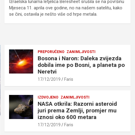
Izraelska lunarna letjelica Beresheet srušila se na površinu
Mjeseca 11. aprila ove godine, no na našem satelitu, kako
se čini, ostavila je nešto više od hrpe metala.
PREPORUČENO
ZANIMLJIVOSTI
Bosona i Naron: Daleka zvijezda
dobila ime po Bosni, a planeta po
Neretvi
17/12/2019
Faris
IZDVOJENO
ZANIMLJIVOSTI
NASA otkrila: Razorni asteroid
juri prema Zemlji, promjer mu
iznosi oko 600 metara
17/12/2019
Faris