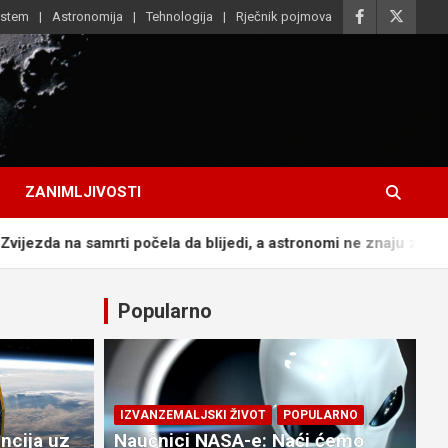
istem
Astronomija
Tehnologija
Rječnik pojmova
ZANIMLJIVOSTI
ti počela da blijedi, a astronomi ne znaju zašto
Naučnici 
Popularno
IZVANZEMALJSKI ŽIVOT
POPULARNO
ncija uz
Naučnici NASA-e: Naći ćemo