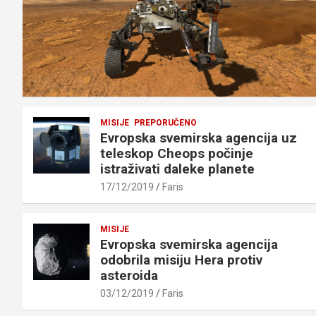
MISIJE
PREPORUČENO
Evropska svemirska agencija uz
teleskop Cheops počinje
istraživati daleke planete
17/12/2019
Faris
MISIJE
Evropska svemirska agencija
odobrila misiju Hera protiv
asteroida
03/12/2019
Faris