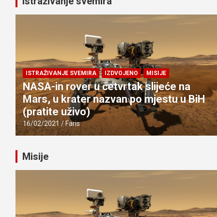
Istraživanje svemira
ISTRAŽIVANJE SVEMIRA
IZDVOJENO
MISIJE
NASA-in rover u četvrtak slijeće na
Mars, u krater nazvan po mjestu u BiH
(pratite uživo)
16/02/2021
Faris
Misije