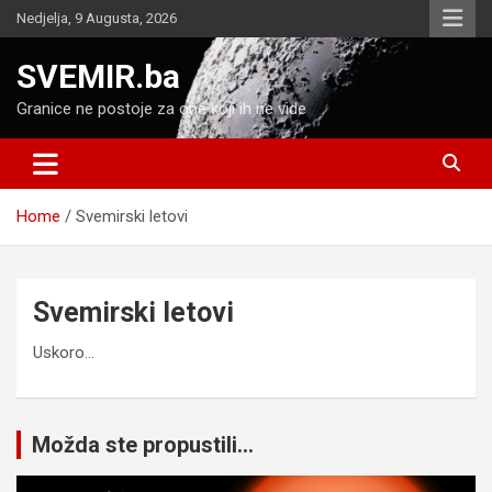
Skip
Nedjelja, 9 Augusta, 2026
to
content
SVEMIR.ba
Granice ne postoje za one koji ih ne vide
Home
Svemirski letovi
Svemirski letovi
Uskoro…
Možda ste propustili...