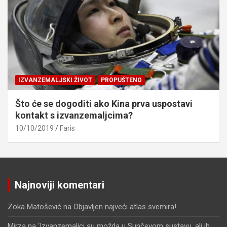
IZVANZEMALJSKI ŽIVOT
PROPUŠTENO
Što će se dogoditi ako Kina prva uspostavi
kontakt s izvanzemaljcima?
10/10/2019
Faris
Najnoviji komentari
Zoka Matošević
na
Objavljen najveći atlas svemira!
Mirza
na
‘Izvanzemaljci su možda u Sunčevom sustavu, ali ih