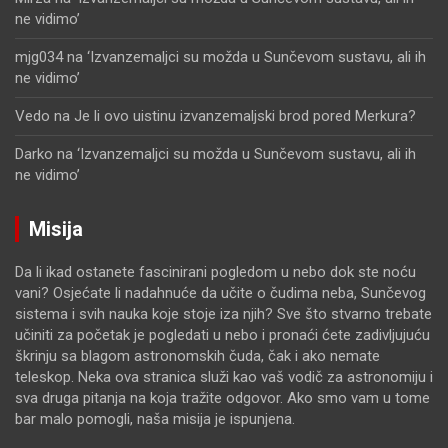
ne vidimo’
mjg034
na
‘Izvanzemaljci su možda u Sunčevom sustavu, ali ih
ne vidimo’
Vedo
na
Je li ovo uistinu izvanzemaljski brod pored Merkura?
Darko
na
‘Izvanzemaljci su možda u Sunčevom sustavu, ali ih
ne vidimo’
Misija
Da li ikad ostanete fascinirani pogledom u nebo dok ste noću
vani? Osjećate li nadahnuće da učite o čudima neba, Sunčevog
sistema i svih nauka koje stoje iza njih? Sve što stvarno trebate
učiniti za početak je pogledati u nebo i pronaći ćete zadivljujuću
škrinju sa blagom astronomskih čuda, čak i ako nemate
teleskop. Neka ova stranica služi kao vaš vodič za astronomiju i
sva druga pitanja na koja tražite odgovor. Ako smo vam u tome
bar malo pomogli, naša misija je ispunjena.