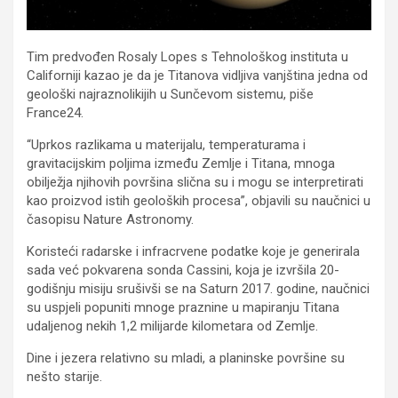
Tim predvođen Rosaly Lopes s Tehnološkog instituta u
Californiji kazao je da je Titanova vidljiva vanjština jedna od
geološki najraznolikijih u Sunčevom sistemu, piše
France24.
“Uprkos razlikama u materijalu, temperaturama i
gravitacijskim poljima između Zemlje i Titana, mnoga
obilježja njihovih površina slična su i mogu se interpretirati
kao proizvod istih geoloških procesa”, objavili su naučnici u
časopisu Nature Astronomy.
Koristeći radarske i infracrvene podatke koje je generirala
sada već pokvarena sonda Cassini, koja je izvršila 20-
godišnju misiju srušivši se na Saturn 2017. godine, naučnici
su uspjeli popuniti mnoge praznine u mapiranju Titana
udaljenog nekih 1,2 milijarde kilometara od Zemlje.
Dine i jezera relativno su mladi, a planinske površine su
nešto starije.