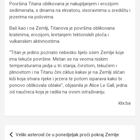
Površina Titana oblikovana je nakupljanjem i erozijom
sedimenata, s dinama na ekvatoru, visoravnima u središtu i
jezerima na polovima.
Baš kao i na Zemlji, Titanova je površina oblikovana
kraterima, erozijom, kretanjem tektonskih ploča i
vulkanskim aktivnostima.
“Titan je jedino poznato nebesko tijelo osim Zemlje koje
ima tekuće površine. Metan se na veoma niskim
temperaturama javlja u tri stanja, čvrstom, tekućem i
plinovitom i na Titanu čini ciklus kakav je na Zemlji sličan
kiši koja stvara rijeke i jezera te potom isparava kako bi
ponovo oblikovala oblake”, objasnila je Alice Le Gall, jedna
od naučnica koja je radila na ovom istraživanju.
klix.ba
Navigacija
Veliki asteroid će u ponedjeljak proći pokraj Zemlje
članaka