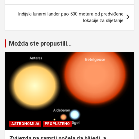
Indijski lunarni lander pao 500 metara od predviđene
lokacije za slijetanje
Možda ste propustili...
ASTRONOMIJA
PROPUŠTENO
Zvijezda na samrti počela da blijedi, a