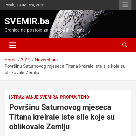
Skip
Petak, 7 Augusta, 2026
to
content
SVEMIR.ba
Granice ne postoje za one koji ih ne vide
Home
2019
Novembar
Površinu Saturnovog mjeseca Titana kreirale iste sile koje su
oblikovale Zemlju
ISTRAŽIVANJE SVEMIRA
PROPUŠTENO
Površinu Saturnovog mjeseca
Titana kreirale iste sile koje su
oblikovale Zemlju