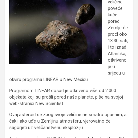
veličine
poveće
kuće
pored
Zemlje će
proći oko
13:30 sati,
i to iznad
Atlantika,
otkriveno
je u
srijedu u
okviru programa LINEAR u New Mexicu.
Programom LINEAR dosad je otkriveno više od 2.000
objekata koji su prošli pored naše planete, piše na svojoj
web-stranici New Scientist.
Ovaj asteroid se zbog svoje veličine ne smatra opasnim, a
čak i ako uđe u Zemljinu atmosferu, vjerovatno će
sagorjeti uz veličanstvenu eksploziju.