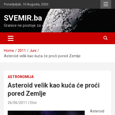
Skip
Ponedjeljak, 10 Augusta, 2026
to
content
SVEMIR.ba
Granice ne postoje za one koji ih ne vide
Home
2011
Juni
Asteroid velik kao kuća će proći pored Zemlje
ASTRONOMIJA
Asteroid velik kao kuća će proći
pored Zemlje
26/06/2011
Elvir
Asteroid