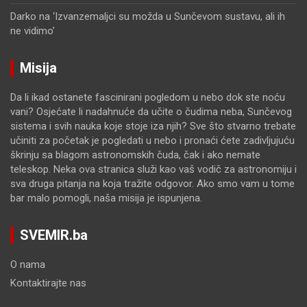
Darko
na
‘Izvanzemaljci su možda u Sunčevom sustavu, ali ih
ne vidimo’
Misija
Da li ikad ostanete fascinirani pogledom u nebo dok ste noću
vani? Osjećate li nadahnuće da učite o čudima neba, Sunčevog
sistema i svih nauka koje stoje iza njih? Sve što stvarno trebate
učiniti za početak je pogledati u nebo i pronaći ćete zadivljujuću
škrinju sa blagom astronomskih čuda, čak i ako nemate
teleskop. Neka ova stranica služi kao vaš vodič za astronomiju i
sva druga pitanja na koja tražite odgovor. Ako smo vam u tome
bar malo pomogli, naša misija je ispunjena.
SVEMIR.ba
O nama
Kontaktirajte nas