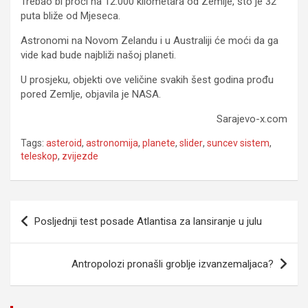
Trebao bi proći na 12.000 kilometara od Zemlje, što je 32
puta bliže od Mjeseca.
Astronomi na Novom Zelandu i u Australiji će moći da ga
vide kad bude najbliži našoj planeti.
U prosjeku, objekti ove veličine svakih šest godina prođu
pored Zemlje, objavila je NASA.
Sarajevo-x.com
Tags:
asteroid
,
astronomija
,
planete
,
slider
,
suncev sistem
,
teleskop
,
zvijezde
Navigacija
Posljednji test posade Atlantisa za lansiranje u julu
članaka
Antropolozi pronašli groblje izvanzemaljaca?