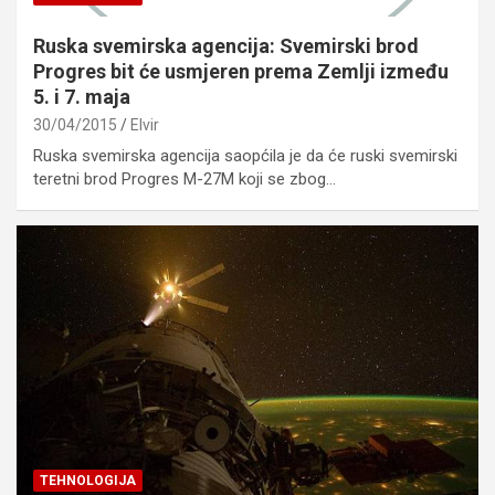
Ruska svemirska agencija: Svemirski brod
Progres bit će usmjeren prema Zemlji između
5. i 7. maja
30/04/2015
Elvir
Ruska svemirska agencija saopćila je da će ruski svemirski
teretni brod Progres M-27M koji se zbog…
TEHNOLOGIJA