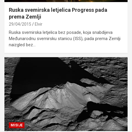
Ruska svemirska letjelica Progress pada
prema Zemlji
29/04/2015
Elvir
Ruska svemirska letjelica bez posade, koja snabdijeva
Međunarodnu svemirsku stanicu (ISS), pada prema Zemlji
naizgled bez…
MISIJE