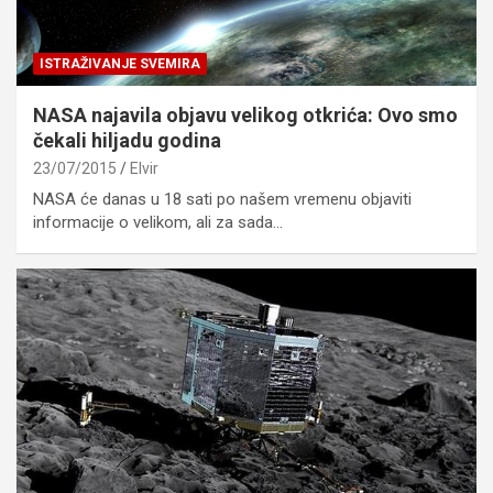
ISTRAŽIVANJE SVEMIRA
NASA najavila objavu velikog otkrića: Ovo smo
čekali hiljadu godina
23/07/2015
Elvir
NASA će danas u 18 sati po našem vremenu objaviti
informacije o velikom, ali za sada…