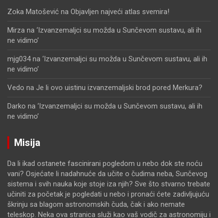
Zoka Matošević
na
Objavljen najveći atlas svemira!
Mirza
na
‘Izvanzemaljci su možda u Sunčevom sustavu, ali ih
ne vidimo’
mjg034
na
‘Izvanzemaljci su možda u Sunčevom sustavu, ali ih
ne vidimo’
Vedo
na
Je li ovo uistinu izvanzemaljski brod pored Merkura?
Darko
na
‘Izvanzemaljci su možda u Sunčevom sustavu, ali ih
ne vidimo’
Misija
Da li ikad ostanete fascinirani pogledom u nebo dok ste noću
vani? Osjećate li nadahnuće da učite o čudima neba, Sunčevog
sistema i svih nauka koje stoje iza njih? Sve što stvarno trebate
učiniti za početak je pogledati u nebo i pronaći ćete zadivljujuću
škrinju sa blagom astronomskih čuda, čak i ako nemate
teleskop. Neka ova stranica služi kao vaš vodič za astronomiju i