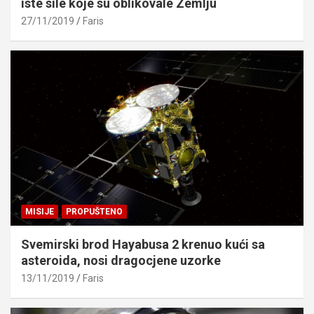
iste sile koje su oblikovale Zemlju
27/11/2019
Faris
MISIJE
PROPUŠTENO
Svemirski brod Hayabusa 2 krenuo kući sa
asteroida, nosi dragocjene uzorke
13/11/2019
Faris