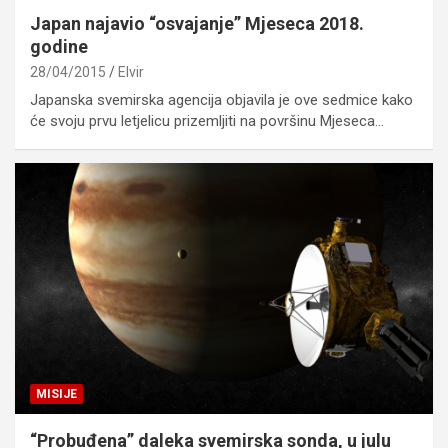
Japan najavio “osvajanje” Mjeseca 2018.
godine
28/04/2015
Elvir
Japanska svemirska agencija objavila je ove sedmice kako
će svoju prvu letjelicu prizemljiti na površinu Mjeseca…
MISIJE
“Probuđena” daleka svemirska sonda, u julu