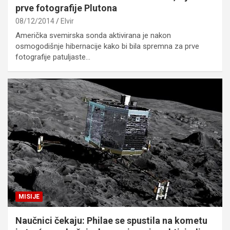
prve fotografije Plutona
08/12/2014
Elvir
Američka svemirska sonda aktivirana je nakon
osmogodišnje hibernacije kako bi bila spremna za prve
fotografije patuljaste…
MISIJE
Naučnici čekaju: Philae se spustila na kometu