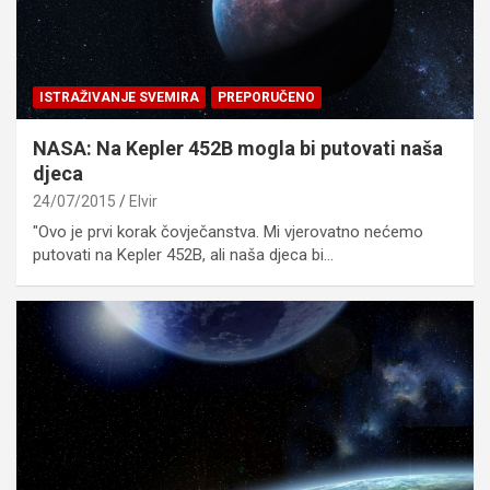
ISTRAŽIVANJE SVEMIRA
PREPORUČENO
NASA: Na Kepler 452B mogla bi putovati naša
djeca
24/07/2015
Elvir
"Ovo je prvi korak čovječanstva. Mi vjerovatno nećemo
putovati na Kepler 452B, ali naša djeca bi…