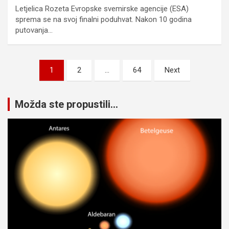
Letjelica Rozeta Evropske svemirske agencije (ESA)
sprema se na svoj finalni poduhvat. Nakon 10 godina
putovanja…
Posts
1
2
…
64
Next
pagination
Možda ste propustili...