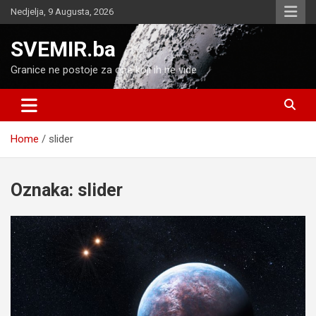
Skip
Nedjelja, 9 Augusta, 2026
to
content
SVEMIR.ba
Granice ne postoje za one koji ih ne vide
Home
slider
Oznaka:
slider