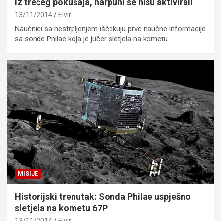
iz trećeg pokušaja, harpuni se nisu aktivirali
13/11/2014
Elvir
Naučnici sa nestrpljenjem iščekuju prve naučne informacije
sa sonde Philae koja je jučer sletjela na kometu…
MISIJE
Historijski trenutak: Sonda Philae uspješno
sletjela na kometu 67P
13/11/2014
Elvir