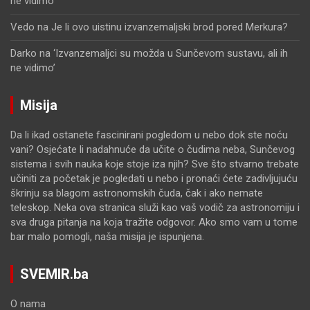
ne vidimo’
Vedo
na
Je li ovo uistinu izvanzemaljski brod pored Merkura?
Darko
na
‘Izvanzemaljci su možda u Sunčevom sustavu, ali ih
ne vidimo’
Misija
Da li ikad ostanete fascinirani pogledom u nebo dok ste noću
vani? Osjećate li nadahnuće da učite o čudima neba, Sunčevog
sistema i svih nauka koje stoje iza njih? Sve što stvarno trebate
učiniti za početak je pogledati u nebo i pronaći ćete zadivljujuću
škrinju sa blagom astronomskih čuda, čak i ako nemate
teleskop. Neka ova stranica služi kao vaš vodič za astronomiju i
sva druga pitanja na koja tražite odgovor. Ako smo vam u tome
bar malo pomogli, naša misija je ispunjena.
SVEMIR.ba
O nama