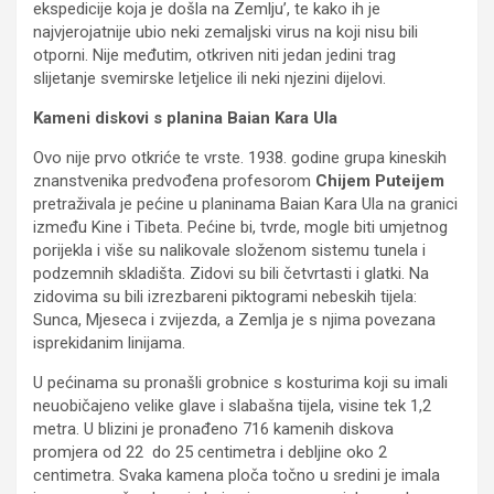
ekspedicije koja je došla na Zemlju’, te kako ih je
najvjerojatnije ubio neki zemaljski virus na koji nisu bili
otporni. Nije međutim, otkriven niti jedan jedini trag
slijetanje svemirske letjelice ili neki njezini dijelovi.
Kameni diskovi s planina Baian Kara Ula
Ovo nije prvo otkriće te vrste. 1938. godine grupa kineskih
znanstvenika predvođena profesorom
Chijem Puteijem
pretraživala je pećine u planinama Baian Kara Ula na granici
između Kine i Tibeta. Pećine bi, tvrde, mogle biti umjetnog
porijekla i više su nalikovale složenom sistemu tunela i
podzemnih skladišta. Zidovi su bili četvrtasti i glatki. Na
zidovima su bili izrezbareni piktogrami nebeskih tijela:
Sunca, Mjeseca i zvijezda, a Zemlja je s njima povezana
isprekidanim linijama.
U pećinama su pronašli grobnice s kosturima koji su imali
neuobičajeno velike glave i slabašna tijela, visine tek 1,2
metra. U blizini je pronađeno 716 kamenih diskova
promjera od 22 do 25 centimetra i debljine oko 2
centimetra. Svaka kamena ploča točno u sredini je imala