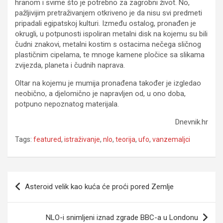
hranom i svime što je potrebno za zagrobni život. No,
pažljivijim pretraživanjem otkriveno je da nisu svi predmeti
pripadali egipatskoj kulturi. Između ostalog, pronađen je
okrugli, u potpunosti ispoliran metalni disk na kojemu su bili
čudni znakovi, metalni kostim s ostacima nečega sličnog
plastičnim cipelama, te mnoge kamene pločice sa slikama
zvijezda, planeta i čudnih naprava.
Oltar na kojemu je mumija pronađena također je izgledao
neobično, a djelomično je napravljen od, u ono doba,
potpuno nepoznatog materijala.
Dnevnik.hr
Tags:
featured
,
istraživanje
,
nlo
,
teorija
,
ufo
,
vanzemaljci
Navigacija
Asteroid velik kao kuća će proći pored Zemlje
članaka
NLO-i snimljeni iznad zgrade BBC-a u Londonu