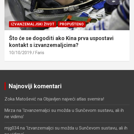
IZVANZEMALJSKI ŽIVOT
PROPUŠTENO
Što će se dogoditi ako Kina prva uspostavi
kontakt s izvanzemaljcima?
10/10/2019
Faris
Najnoviji komentari
Zoka Matošević
na
Objavljen najveći atlas svemira!
Mirza
na
‘Izvanzemaljci su možda u Sunčevom sustavu, ali ih
ne vidimo’
mjg034
na
‘Izvanzemaljci su možda u Sunčevom sustavu, ali ih