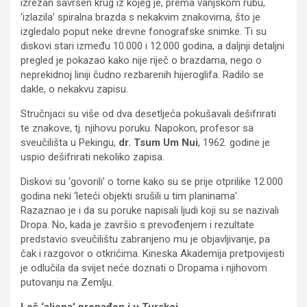
izrezan savršen krug iz kojeg je, prema vanjskom rubu,
‘izlazila’ spiralna brazda s nekakvim znakovima, što je
izgledalo poput neke drevne fonografske snimke. Ti su
diskovi stari između 10.000 i 12.000 godina, a daljnji detaljni
pregled je pokazao kako nije riječ o brazdama, nego o
neprekidnoj liniji čudno rezbarenih hijeroglifa. Radilo se
dakle, o nekakvu zapisu.
Stručnjaci su više od dva desetljeća pokušavali dešifrirati
te znakove, tj. njihovu poruku. Napokon, profesor sa
sveučilišta u Pekingu,
dr. Tsum Um Nui
, 1962. godine je
uspio dešifrirati nekoliko zapisa.
Diskovi su ‘govorili’ o tome kako su se prije otprilike 12.000
godina neki ‘leteći objekti srušili u tim planinama’.
Razaznao je i da su poruke napisali ljudi koji su se nazivali
Dropa. No, kada je završio s prevođenjem i rezultate
predstavio sveučilištu zabranjeno mu je objavljivanje, pa
čak i razgovor o otkrićima. Kineska Akademija pretpovijesti
je odlučila da svijet neće doznati o Dropama i njihovom
putovanju na Zemlju.