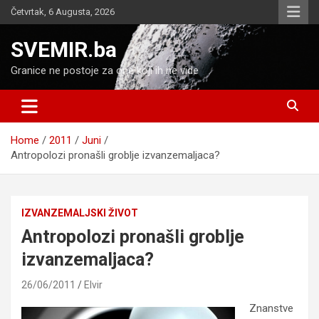
Skip
Četvrtak, 6 Augusta, 2026
to
content
SVEMIR.ba
Granice ne postoje za one koji ih ne vide
Home
2011
Juni
Antropolozi pronašli groblje izvanzemaljaca?
IZVANZEMALJSKI ŽIVOT
Antropolozi pronašli groblje
izvanzemaljaca?
26/06/2011
Elvir
Znanstve