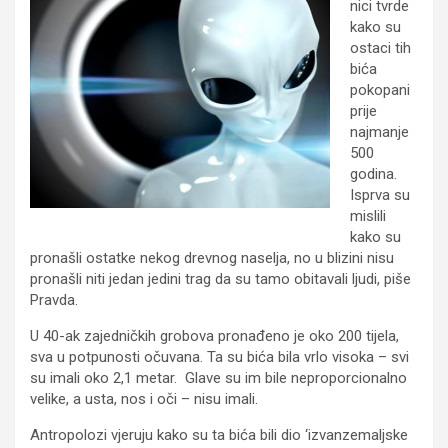
nici tvrde
kako su
ostaci tih
bića
pokopani
prije
najmanje
500
godina.
Isprva su
mislili
kako su
pronašli ostatke nekog drevnog naselja, no u blizini nisu
pronašli niti jedan jedini trag da su tamo obitavali ljudi, piše
Pravda.
U 40-ak zajedničkih grobova pronađeno je oko 200 tijela,
sva u potpunosti očuvana. Ta su bića bila vrlo visoka – svi
su imali oko 2,1 metar. Glave su im bile neproporcionalno
velike, a usta, nos i oči – nisu imali.
Antropolozi vjeruju kako su ta bića bili dio ‘izvanzemaljske