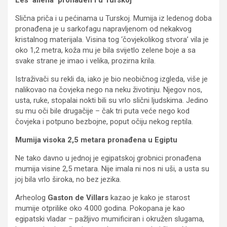
Leš ‘aliena’ pronađen i u Turskoj
Slična priča i u pećinama u Turskoj. Mumija iz ledenog doba
pronađena je u sarkofagu napravljenom od nekakvog
kristalnog materijala. Visina tog ‘čovjekolikog stvora’ vila je
oko 1,2 metra, koža mu je bila svijetlo zelene boje a sa
svake strane je imao i velika, prozirna krila.
Istraživači su rekli da, iako je bio neobičnog izgleda, više je
nalikovao na čovjeka nego na neku životinju. Njegov nos,
usta, ruke, stopalai nokti bili su vrlo slični ljudskima. Jedino
su mu oči bile drugačije – čak tri puta veće nego kod
čovjeka i potpuno bezbojne, poput očiju nekog reptila.
Mumija visoka 2,5 metara pronađena u Egiptu
Ne tako davno u jednoj je egipatskoj grobnici pronađena
mumija visine 2,5 metara. Nije imala ni nos ni uši, a usta su
joj bila vrlo široka, no bez jezika.
Arheolog
Gaston de Villars
kazao je kako je starost
mumije otprilike oko 4.000 godina. Pokopana je kao
egipatski vladar – pažljivo mumificiran i okružen slugama,