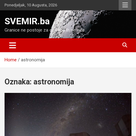
Skip
Ponedjeljak, 10 Augusta, 2026
to
content
SVEMIR.ba
Granice ne postoje za one koji ih ne vide
Home
astronomija
Oznaka:
astronomija