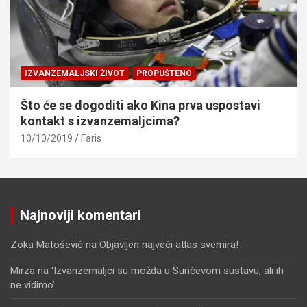
IZVANZEMALJSKI ŽIVOT
PROPUŠTENO
Što će se dogoditi ako Kina prva uspostavi
kontakt s izvanzemaljcima?
10/10/2019
Faris
Najnoviji komentari
Zoka Matošević
na
Objavljen najveći atlas svemira!
Mirza
na
‘Izvanzemaljci su možda u Sunčevom sustavu, ali ih
ne vidimo’