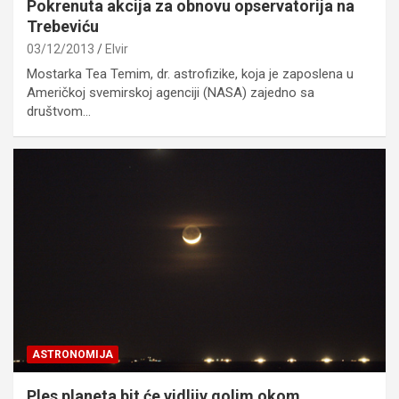
Pokrenuta akcija za obnovu opservatorija na
Trebeviću
03/12/2013
Elvir
Mostarka Tea Temim, dr. astrofizike, koja je zaposlena u
Američkoj svemirskoj agenciji (NASA) zajedno sa
društvom…
ASTRONOMIJA
Ples planeta bit će vidljiv golim okom