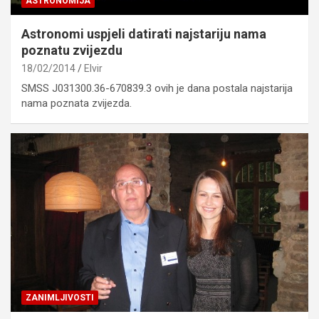
ASTRONOMIJA
Astronomi uspjeli datirati najstariju nama
poznatu zvijezdu
18/02/2014
Elvir
SMSS J031300.36-670839.3 ovih je dana postala najstarija
nama poznata zvijezda.
ZANIMLJIVOSTI