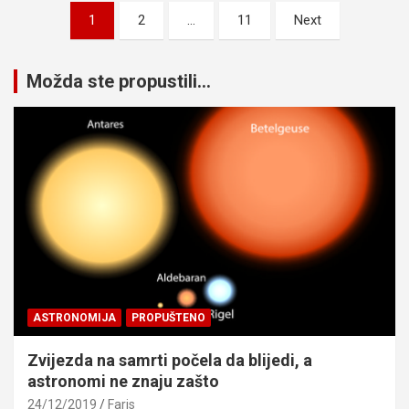
Posts
1
2
…
11
Next
pagination
Možda ste propustili...
ASTRONOMIJA
PROPUŠTENO
Zvijezda na samrti počela da blijedi, a
astronomi ne znaju zašto
24/12/2019
Faris