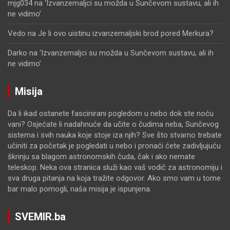
mjg034
na
‘Izvanzemaljci su možda u Sunčevom sustavu, ali ih
ne vidimo’
Vedo
na
Je li ovo uistinu izvanzemaljski brod pored Merkura?
Darko
na
‘Izvanzemaljci su možda u Sunčevom sustavu, ali ih
ne vidimo’
Misija
Da li ikad ostanete fascinirani pogledom u nebo dok ste noću
vani? Osjećate li nadahnuće da učite o čudima neba, Sunčevog
sistema i svih nauka koje stoje iza njih? Sve što stvarno trebate
učiniti za početak je pogledati u nebo i pronaći ćete zadivljujuću
škrinju sa blagom astronomskih čuda, čak i ako nemate
teleskop. Neka ova stranica služi kao vaš vodič za astronomiju i
sva druga pitanja na koja tražite odgovor. Ako smo vam u tome
bar malo pomogli, naša misija je ispunjena.
SVEMIR.ba