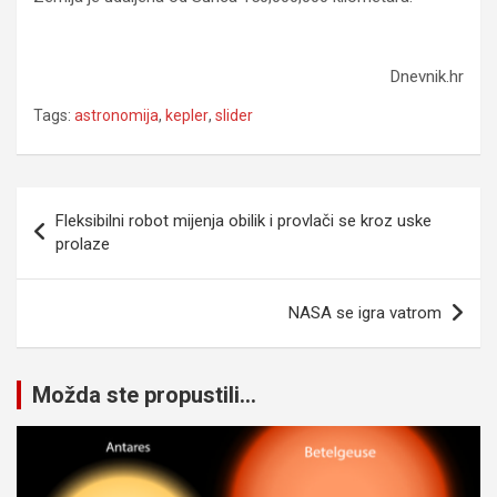
Dnevnik.hr
Tags:
astronomija
,
kepler
,
slider
Navigacija
Fleksibilni robot mijenja obilik i provlači se kroz uske
članaka
prolaze
NASA se igra vatrom
Možda ste propustili...