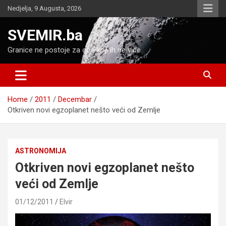
Skip
Nedjelja, 9 Augusta, 2026
to
content
SVEMIR.ba
Granice ne postoje za one koji ih ne vide
Home
2011
Decembar
Otkriven novi egzoplanet nešto veći od Zemlje
ASTRONOMIJA
Otkriven novi egzoplanet nešto
veći od Zemlje
01/12/2011
Elvir