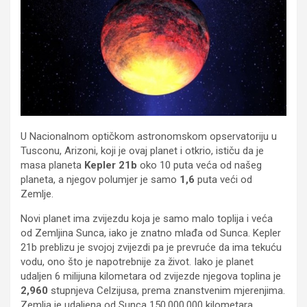
U Nacionalnom optičkom astronomskom opservatoriju u
Tusconu, Arizoni, koji je ovaj planet i otkrio, ističu da je
masa planeta
Kepler 21b
oko 10 puta veća od našeg
planeta, a njegov polumjer je samo
1,6
puta veći od
Zemlje.
Novi planet ima zvijezdu koja je samo malo toplija i veća
od Zemljina Sunca, iako je znatno mlađa od Sunca. Kepler
21b preblizu je svojoj zvijezdi pa je prevruće da ima tekuću
vodu, ono što je napotrebnije za život. Iako je planet
udaljen 6 milijuna kilometara od zvijezde njegova toplina je
2,960
stupnjeva Celzijusa, prema znanstvenim mjerenjima.
Zemlja je udaljena od Sunca 150,000,000 kilometara.