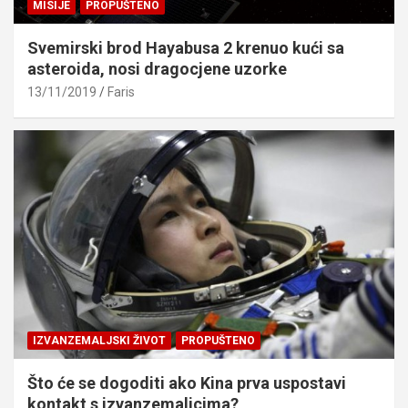
MISIJE
PROPUŠTENO
Svemirski brod Hayabusa 2 krenuo kući sa
asteroida, nosi dragocjene uzorke
13/11/2019
Faris
IZVANZEMALJSKI ŽIVOT
PROPUŠTENO
Što će se dogoditi ako Kina prva uspostavi
kontakt s izvanzemaljcima?