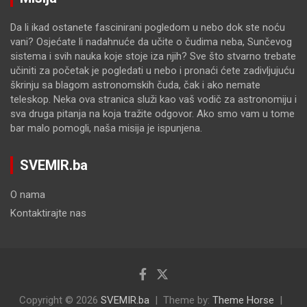
Da li ikad ostanete fascinirani pogledom u nebo dok ste noću
vani? Osjećate li nadahnuće da učite o čudima neba, Sunčevog
sistema i svih nauka koje stoje iza njih? Sve što stvarno trebate
učiniti za početak je pogledati u nebo i pronaći ćete zadivljujuću
škrinju sa blagom astronomskih čuda, čak i ako nemate
teleskop. Neka ova stranica služi kao vaš vodič za astronomiju i
sva druga pitanja na koja tražite odgovor. Ako smo vam u tome
bar malo pomogli, naša misija je ispunjena.
SVEMIR.ba
O nama
Kontaktirajte nas
Copyright © 2026
SVEMIR.ba
Theme by:
Theme Horse