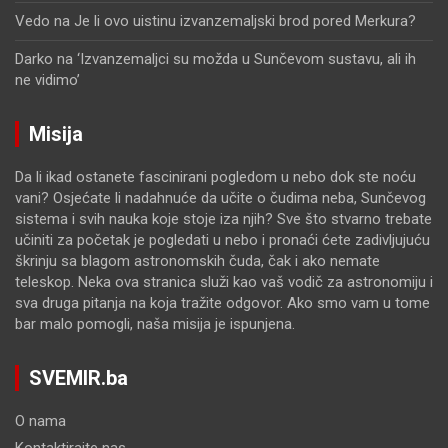
Vedo
na
Je li ovo uistinu izvanzemaljski brod pored Merkura?
Darko
na
‘Izvanzemaljci su možda u Sunčevom sustavu, ali ih
ne vidimo’
Misija
Da li ikad ostanete fascinirani pogledom u nebo dok ste noću
vani? Osjećate li nadahnuće da učite o čudima neba, Sunčevog
sistema i svih nauka koje stoje iza njih? Sve što stvarno trebate
učiniti za početak je pogledati u nebo i pronaći ćete zadivljujuću
škrinju sa blagom astronomskih čuda, čak i ako nemate
teleskop. Neka ova stranica služi kao vaš vodič za astronomiju i
sva druga pitanja na koja tražite odgovor. Ako smo vam u tome
bar malo pomogli, naša misija je ispunjena.
SVEMIR.ba
O nama