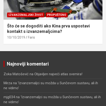
IZVANZEMALJSKI ŽIVOT
PROPUŠTENO
Što će se dogoditi ako Kina prva uspostavi
kontakt s izvanzemaljcima?
10/10/2019
Faris
Najnoviji komentari
Zoka Matošević
na
Objavljen najveći atlas svemira!
Mirza
na
‘Izvanzemaljci su možda u Sunčevom sustavu, ali ih
ne vidimo’
mjg034
na
‘Izvanzemaljci su možda u Sunčevom sustavu, ali ih
ne vidimo’