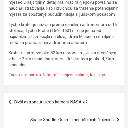
mjesec u najsitnijim detaljima, mapira njegovu površinu za
naučna istraživanja, kao i izvidnicu za traženje potencijalnih
mjesta za spuštanje budućih misija s ljudskom posadom.
Tycho krater je nazvan prema danskim astronomom iz 16
stoljeća, Tycho Brahe (1546-1601). To je jedna od
najistaknutijih značajki na bližoj strani Mjeseca i omiljena
meta za promatranje astronoma amatera.
Krater se proteže oko 82 km u promjeru, visina središnjeg
vrha je 2 km iznad dna kratera. Rub kratera je oko 4,7 km
iznad dna.
Tags:
astronomija
,
fotografije
,
mjesec
,
slider
,
teleskop
Navigacija
Bivši astronaut ukrao kameru NASA-e?
članaka
Space Shuttle: Osam iznenađujućih činjenica