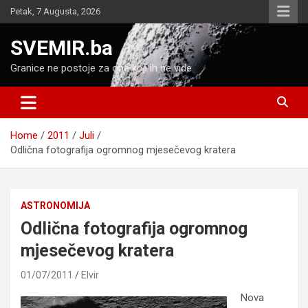
Skip
Petak, 7 Augusta, 2026
to
content
SVEMIR.ba
Granice ne postoje za one koji ih ne vide
Home
2011
Juli
Odlična fotografija ogromnog mjesečevog kratera
ASTRONOMIJA
Odlična fotografija ogromnog
mjesečevog kratera
01/07/2011
Elvir
Nova