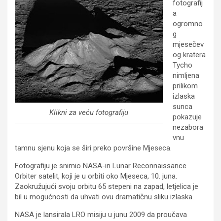
fotografij
a
ogromno
g
mjesečev
og kratera
Tycho
nimljena
prilikom
izlaska
sunca
Klikni za veću fotografiju
pokazuje
nezabora
vnu
tamnu sjenu koja se širi preko površine Mjeseca.
Fotografiju je snimio NASA-in Lunar Reconnaissance
Orbiter satelit, koji je u orbiti oko Mjeseca, 10. juna.
Zaokružujući svoju orbitu 65 stepeni na zapad, letjelica je
bil u mogućnosti da uhvati ovu dramatičnu sliku izlaska.
NASA je lansirala LRO misiju u junu 2009 da proučava