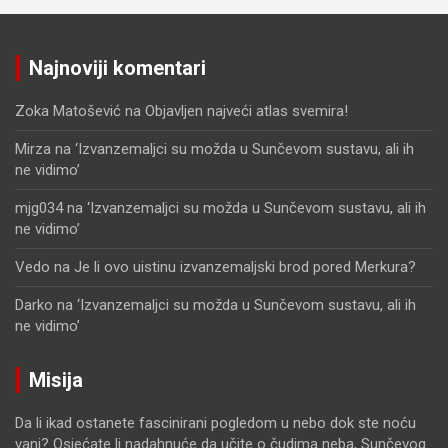
Najnoviji komentari
Zoka Matošević
na
Objavljen najveći atlas svemira!
Mirza
na
‘Izvanzemaljci su možda u Sunčevom sustavu, ali ih
ne vidimo’
mjg034
na
‘Izvanzemaljci su možda u Sunčevom sustavu, ali ih
ne vidimo’
Vedo
na
Je li ovo uistinu izvanzemaljski brod pored Merkura?
Darko
na
‘Izvanzemaljci su možda u Sunčevom sustavu, ali ih
ne vidimo’
Misija
Da li ikad ostanete fascinirani pogledom u nebo dok ste noću
vani? Osjećate li nadahnuće da učite o čudima neba, Sunčevog