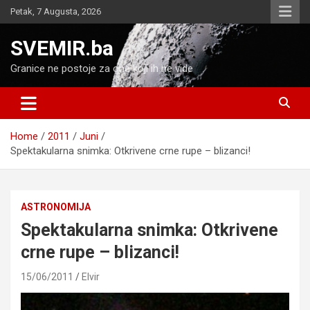
Skip
Petak, 7 Augusta, 2026
to
content
SVEMIR.ba
Granice ne postoje za one koji ih ne vide
Home
2011
Juni
Spektakularna snimka: Otkrivene crne rupe – blizanci!
ASTRONOMIJA
Spektakularna snimka: Otkrivene
crne rupe – blizanci!
15/06/2011
Elvir