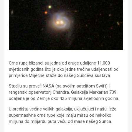
Crne rupe blizanci su jedna od druge udaljene 11.000
svjetlosnih godina što je oko jedne trećine udaljenosti od
primjerice Mliječne staze do našeg Sunčeva sustava.
Studiju su proveli NASA (sa svojim satelitom Swift) i
rengenski opservatorij Chandra. Galaksija Markarian 739
udaljena je od Zemlje oko 425 milijuna svjetlosnih godina.
U središtu većine velikih galaksija, uključujući i našu, leže
supermasivne crne rupe koje imaju masu od nekoliko
milijuna do milijardu puta veću od mase našeg Sunca.