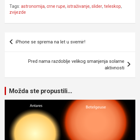
Tags:
astronomija
,
crne rupe
,
istraživanje
,
slider
,
teleskop
,
zvijezde
Navigacija
iPhone se sprema na let u svemir!
članaka
Pred nama razdoblje velikog smanjenja solarne
aktivnosti
Možda ste propustili...