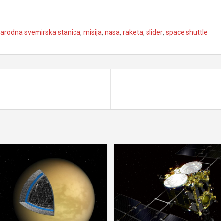
arodna svemirska stanica
,
misija
,
nasa
,
raketa
,
slider
,
space shuttle