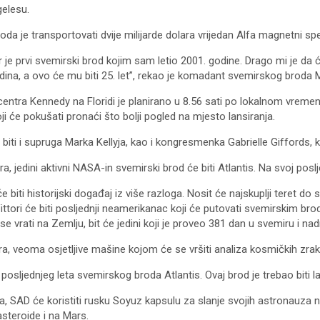
elesu.
da je transportovati dvije milijarde dolara vrijedan Alfa magnetni sp
 je prvi svemirski brod kojim sam letio 2001. godine. Drago mi je da ću n
godina, a ovo će mu biti 25. let”, rekao je komadant svemirskog broda M
entra Kennedy na Floridi je planirano u 8.56 sati po lokalnom vremenu
oji će pokušati pronaći što bolji pogled na mjesto lansiranja.
biti i supruga Marka Kellyja, kao i kongresmenka Gabrielle Giffords, k
jedini aktivni NASA-in svemirski brod će biti Atlantis. Na svoj posljed
biti historijski događaj iz više razloga. Nosit će najskuplji teret do
Vittori će biti posljednji neamerikanac koji će putovati svemirskim br
 se vrati na Zemlju, bit će jedini koji je proveo 381 dan u svemiru i n
ra, veoma osjetljive mašine kojom će se vršiti analiza kosmičkih zrak
ljednjeg leta svemirskog broda Atlantis. Ovaj brod je trebao biti lansi
 SAD će koristiti rusku Soyuz kapsulu za slanje svojih astronauza n
asteroide i na Mars.