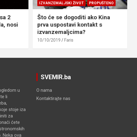
IZVANZEMALJSKI ŽIVOT
PROPUŠTENO
sa 2
Što će se dogoditi ako Kina
a, nosi
prva uspostavi kontakt s
izvanzemaljcima?
10/10/2019
Faris
SVEMIR.ba
pogledom u
O nama
e li
Kontaktirajte nas
eba,
oje stoje iza
niti za
onaći ćete
astronomskih
p. Neka ova