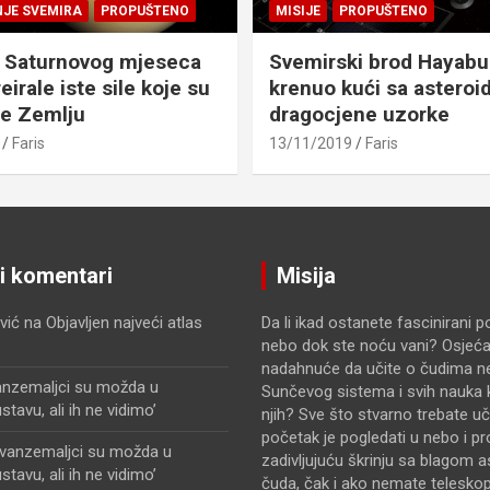
NJE SVEMIRA
PROPUŠTENO
MISIJE
PROPUŠTENO
 Saturnovog mjeseca
Svemirski brod Hayabu
eirale iste sile koje su
krenuo kući sa asteroid
le Zemlju
dragocjene uzorke
Faris
13/11/2019
Faris
ji komentari
Misija
vić
na
Objavljen najveći atlas
Da li ikad ostanete fascinirani 
nebo dok ste noću vani? Osjećat
nadahnuće da učite o čudima n
anzemaljci su možda u
Sunčevog sistema i svih nauka k
avu, ali ih ne vidimo’
njih? Sve što stvarno trebate uči
početak je pogledati u nebo i pr
zvanzemaljci su možda u
zadivljujuću škrinju sa blagom 
avu, ali ih ne vidimo’
čuda, čak i ako nemate telesko