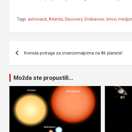
Tags:
astronauti
,
Atlantis
,
Discovery
,
Endeavour
,
letovi
,
medjun
Navigacija
Krenula potraga za izvanzemaljcima na 86 planeta!
članaka
Možda ste propustili...