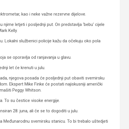
ektrometar, kao i neke važne rezervne dijelove.
jime letjeti i posljednji put. On predstavlja ‘bebu’ cijele
ark Kelly.
. Lokalni službenici policije kažu da očekuju oko pola
oja se oporavlja od ranjavanja u glavu.
nji let će krenuti u julu.
 sada, njegova posada će posljednji put obaviti svemirsku
odom. Ekspert Mike Finke će postati najiskusniji američki
admašiti Peggy Whitson.
a. To su čestice visoke energije.
ran 28. juna, ali će se to dogoditi u julu.
a Međunarodnu svemirsku stanicu. To bi trebalo uštedjeti