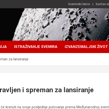
Svemirski letovi
Sunčev s
IJA
ISTRAŽIVANJE SVEMIRA
IZVANZEMALJSKI ŽIVOT
eman za lansiranje
avljen i spreman za lansiranje
će krenuti na svoje posljednje putovanje prema Međunarodnoj svemirs