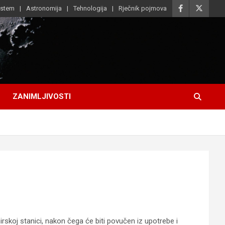
istem
Astronomija
Tehnologija
Rječnik pojmova
ZANIMLJIVOSTI
koj stanici, nakon čega će biti povučen iz upotrebe i