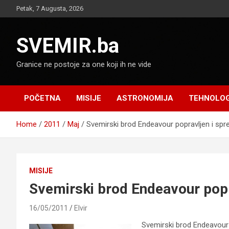
Skip
Petak, 7 Augusta, 2026
to
content
SVEMIR.ba
Granice ne postoje za one koji ih ne vide
POČETNA
MISIJE
ASTRONOMIJA
TEHNOLOG
Home
2011
Maj
Svemirski brod Endeavour popravljen i spr
MISIJE
Svemirski brod Endeavour popr
16/05/2011
Elvir
Svemirski brod Endeavour 