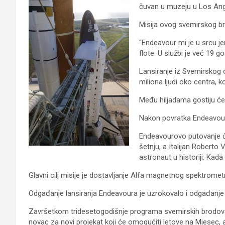
čuvan u muzeju u Los Ang
Misija ovog svemirskog bro
“Endeavour mi je u srcu jer
flote. U službi je već 19 
Lansiranje iz Svemirskog c
miliona ljudi oko centra, k
Među hiljadama gostiju će 
Nakon povratka Endeavoura, 
Endeavourovo putovanje će 
šetnju, a Italijan Roberto 
astronaut u historiji. Kada
Glavni cilj misije je dostavljanje Alfa magnetnog spektromet
Odgađanje lansiranja Endeavoura je uzrokovalo i odgađanje pos
Završetkom tridesetogodišnje programa svemirskih brodova,
novac za novi projekat koji će omogućiti letove na Mjesec, 