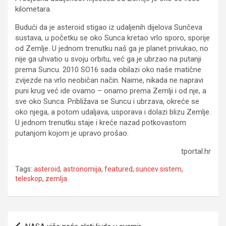
kilometara.
Budući da je asteroid stigao iz udaljenih dijelova Sunčeva
sustava, u početku se oko Sunca kretao vrlo sporo, sporije
od Zemlje. U jednom trenutku naš ga je planet privukao, no
nije ga uhvatio u svoju orbitu, već ga je ubrzao na putanji
prema Suncu. 2010 SO16 sada obilazi oko naše matične
zvijezde na vrlo neobičan način. Naime, nikada ne napravi
puni krug već ide ovamo – onamo prema Zemlji i od nje, a
sve oko Sunca. Približava se Suncu i ubrzava, okreće se
oko njega, a potom udaljava, usporava i dolazi blizu Zemlje.
U jednom trenutku staje i kreće nazad potkovastom
putanjom kojom je upravo prošao.
tportal.hr
Tags:
asteroid
,
astronomija
,
featured
,
suncev sistem
,
teleskop
,
zemlja
Navigacija