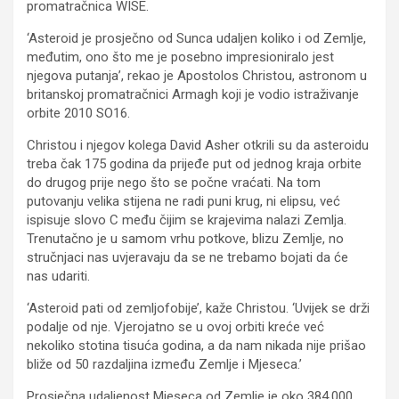
promatračnica WISE.
‘Asteroid je prosječno od Sunca udaljen koliko i od Zemlje,
međutim, ono što me je posebno impresioniralo jest
njegova putanja’, rekao je Apostolos Christou, astronom u
britanskoj promatračnici Armagh koji je vodio istraživanje
orbite 2010 SO16.
Christou i njegov kolega David Asher otkrili su da asteroidu
treba čak 175 godina da prijeđe put od jednog kraja orbite
do drugog prije nego što se počne vraćati. Na tom
putovanju velika stijena ne radi puni krug, ni elipsu, već
ispisuje slovo C među čijim se krajevima nalazi Zemlja.
Trenutačno je u samom vrhu potkove, blizu Zemlje, no
stručnjaci nas uvjeravaju da se ne trebamo bojati da će
nas udariti.
‘Asteroid pati od zemljofobije’, kaže Christou. ‘Uvijek se drži
podalje od nje. Vjerojatno se u ovoj orbiti kreće već
nekoliko stotina tisuća godina, a da nam nikada nije prišao
bliže od 50 razdaljina između Zemlje i Mjeseca.’
Prosječna udaljenost Mjeseca od Zemlje je oko 384.000