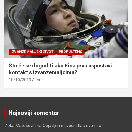
IZVANZEMALJSKI ŽIVOT
PROPUŠTENO
Što će se dogoditi ako Kina prva uspostavi
kontakt s izvanzemaljcima?
10/10/2019
Faris
Najnoviji komentari
Zoka Matošević
na
Objavljen najveći atlas svemira!