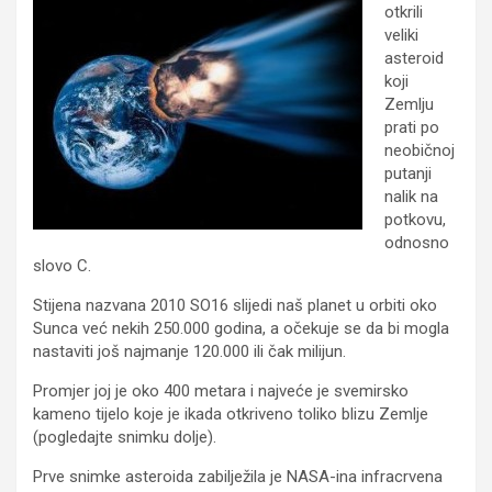
otkrili
veliki
asteroid
koji
Zemlju
prati po
neobičnoj
putanji
nalik na
potkovu,
odnosno
slovo C.
Stijena nazvana 2010 SO16 slijedi naš planet u orbiti oko
Sunca već nekih 250.000 godina, a očekuje se da bi mogla
nastaviti još najmanje 120.000 ili čak milijun.
Promjer joj je oko 400 metara i najveće je svemirsko
kameno tijelo koje je ikada otkriveno toliko blizu Zemlje
(pogledajte snimku dolje).
Prve snimke asteroida zabilježila je NASA-ina infracrvena