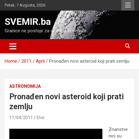
Skip
Petak, 7 Augusta, 2026
to
content
SVEMIR.ba
Granice ne postoje za one koji ih ne vide
Home
2011
April
Pronađen novi asteroid koji prati zemlju
ASTRONOMIJA
Pronađen novi asteroid koji prati
zemlju
11/04/2011
Elvir
Znanstve
nici su