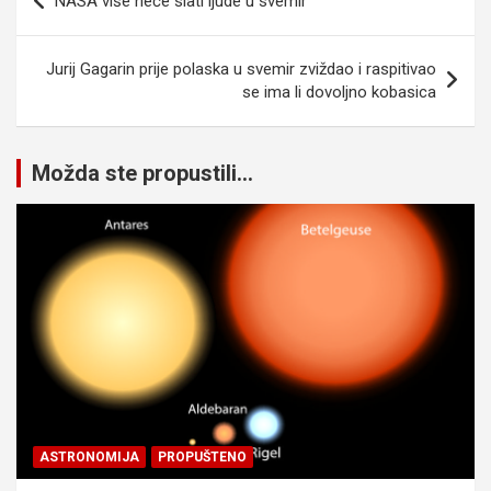
NASA više neće slati ljude u svemir
članaka
Jurij Gagarin prije polaska u svemir zviždao i raspitivao
se ima li dovoljno kobasica
Možda ste propustili...
ASTRONOMIJA
PROPUŠTENO