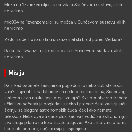
Mirza
na
‘Izvanzemaljci su možda u Sunčevom sustavu, ali ih
ne vidimo’
mjg034
na
‘Izvanzemaljci su možda u Sunčevom sustavu, ali ih
ne vidimo’
Vedo
na
Je li ovo uistinu izvanzemaljski brod pored Merkura?
Darko
na
‘Izvanzemaljci su možda u Sunčevom sustavu, ali ih
ne vidimo’
Misija
Da li ikad ostanete fascinirani pogledom u nebo dok ste noću
vani? Osjećate li nadahnuće da učite o čudima neba, Sunčevog
sistema i svih nauka koje stoje iza njih? Sve što stvarno trebate
učiniti za početak je pogledati u nebo i pronaći ćete zadivljujuću
škrinju sa blagom astronomskih čuda, čak i ako nemate
teleskop. Neka ova stranica služi kao vaš vodič za astronomiju i
sva druga pitanja na koja tražite odgovor. Ako smo vam u tome
bar malo pomogli, naša misija je ispunjena.