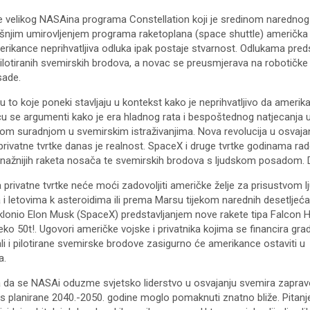
e velikog NASAina programa Constellation koji je sredinom naredno
šnjim umirovljenjem programa raketoplana (space shuttle) američka sv
ikance neprihvatljiva odluka ipak postaje stvarnost. Odlukama pre
ilotiranih svemirskih brodova, a novac se preusmjerava na robotičke le
sade.
su to koje poneki stavljaju u kontekst kako je neprihvatljivo da ame
iču se argumenti kako je era hladnog rata i bespoštednog natjecanja 
m suradnjom u svemirskim istraživanjima. Nova revolucija u osvajanju
privatne tvrtke danas je realnost. SpaceX i druge tvrtke godinama rad
snažnijih raketa nosača te svemirskih brodova s ljudskom posadom. D
 privatne tvrtke neće moći zadovoljiti američke želje za prisustvom lj
 i letovima k asteroidima ili prema Marsu tijekom narednih desetljeć
tklonio Elon Musk (SpaceX) predstavljanjem nove rakete tipa Falcon 
o 50t!. Ugovori američke vojske i privatnika kojima se financira grad
ali i pilotirane svemirske brodove zasigurno će amerikance ostaviti u
a.
 da se NASAi oduzme svjetsko liderstvo u osvajanju svemira zaprav
s s planirane 2040.-2050. godine moglo pomaknuti znatno bliže. Pitan