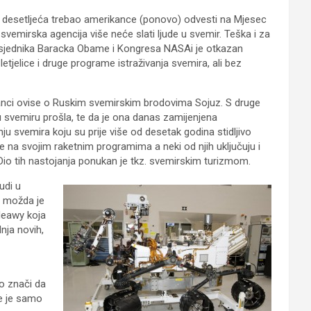
g desetljeća trebao amerikance (ponovo) odvesti na Mjesec
emirska agencija više neće slati ljude u svemir. Teška i za
dsjednika Baracka Obame i Kongresa NASAi je otkazan
tjelice i druge programe istraživanja svemira, ali bez
rikanci ovise o Ruskim svemirskim brodovima Sojuz. S druge
u svemiru prošla, te da je ona danas zamijenjena
 svemira koju su prije više od desetak godina stidljivo
e na svojim raketnim programima a neki od njih uključuju i
io tih nastojanja ponukan je tkz. svemirskim turizmom.
udi u
a možda je
Heawy koja
nja novih,
o znači da
je je samo