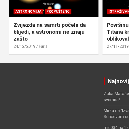
ASTRONOMIJA
PROPUŠTENO
ISTRAŽIVA
Zvijezda na samrti počela da
Površinu
blijedi, a astronomi ne znaju
Titana kr
zašto
oblikova
24/12/2019
Faris
27/11/2019
Najnovi
Zoka Matoše
svemira!
Mirza
na
‘Izv
Sunčevom sust
mjg034
na
‘I