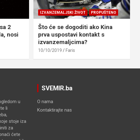
IZVANZEMALJSKI ŽIVOT
PROPUŠTENO
sa 2
Što će se dogoditi ako Kina
a, nosi
prva uspostavi kontakt s
izvanzemaljcima?
10/10/2019
Faris
SVEMIR.ba
pogledom u
O nama
e li
Kontaktirajte nas
eba,
oje stoje iza
niti za
onaći ćete