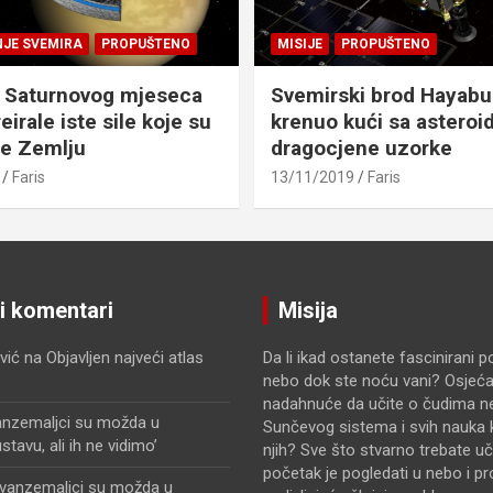
NJE SVEMIRA
PROPUŠTENO
MISIJE
PROPUŠTENO
 Saturnovog mjeseca
Svemirski brod Hayabu
eirale iste sile koje su
krenuo kući sa asteroid
le Zemlju
dragocjene uzorke
Faris
13/11/2019
Faris
ji komentari
Misija
vić
na
Objavljen najveći atlas
Da li ikad ostanete fascinirani 
nebo dok ste noću vani? Osjećat
nadahnuće da učite o čudima n
anzemaljci su možda u
Sunčevog sistema i svih nauka k
avu, ali ih ne vidimo’
njih? Sve što stvarno trebate uči
početak je pogledati u nebo i pr
zvanzemaljci su možda u