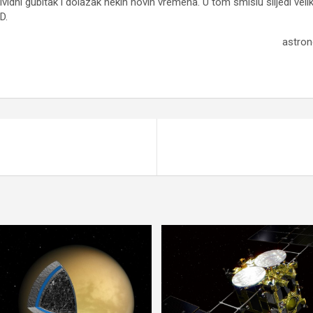
idni gubitak i dolazak nekih novih vremena. U tom smislu slijedi veli
D.
astron