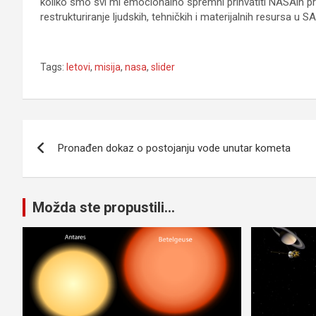
koliko smo svi mi emocionalno spremni prihvatiti NASAin priv
restrukturiranje ljudskih, tehničkih i materijalnih resursa u SA
Tags:
letovi
,
misija
,
nasa
,
slider
Navigacija
Pronađen dokaz o postojanju vode unutar kometa
članaka
Možda ste propustili...