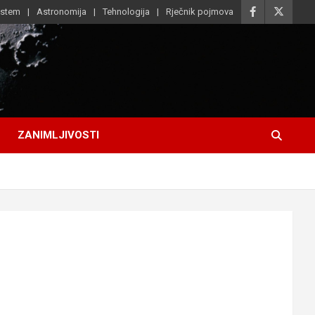
istem
Astronomija
Tehnologija
Rječnik pojmova
ZANIMLJIVOSTI