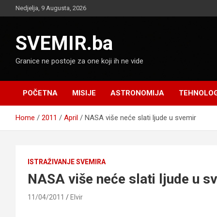
Skip
Nedjelja, 9 Augusta, 2026
to
content
SVEMIR.ba
Granice ne postoje za one koji ih ne vide
POČETNA
MISIJE
ASTRONOMIJA
TEHNOLOG
Home
2011
April
NASA više neće slati ljude u svemir
ISTRAŽIVANJE SVEMIRA
NASA više neće slati ljude u s
11/04/2011
Elvir