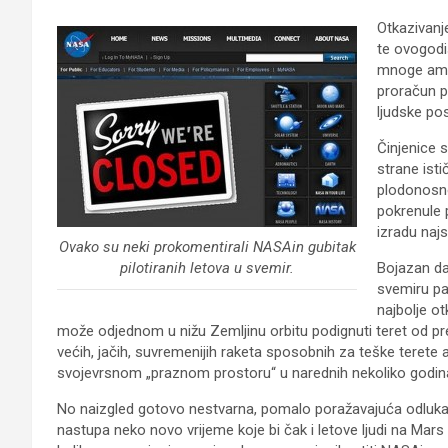
Otkazivanj
te ovogodi
mnoge amer
proračun p
ljudske po
Činjenice 
strane ist
plodonosno
pokrenule 
izradu naj
Ovako su neki prokomentirali NASAin gubitak
pilotiranih letova u svemir.
Bojazan da
svemiru pa
najbolje o
može odjednom u nižu Zemljinu orbitu podignuti teret od prek
većih, jačih, suvremenijih raketa sposobnih za teške terete 
svojevrsnom „praznom prostoru“ u narednih nekoliko godin
No naizgled gotovo nestvarna, pomalo poražavajuća odluka
nastupa neko novo vrijeme koje bi čak i letove ljudi na Mar