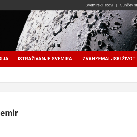
Svemirski letovi
Sunčev s
IJA
ISTRAŽIVANJE SVEMIRA
IZVANZEMALJSKI ŽIVOT
vemir