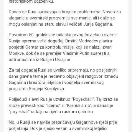
historijskom udžbeniku.
Danas se Rusi suočavaju s brojnim problemima. Novca za
ulaganje u svemirski program je sve manje, ali i dalje se
mogu oslanjati na staru slavu i veličati Jurija Gagarina.
Povodom 50. godišnjice odlaska prvog čovjeka u svemir
Rusija sprema veliki događaj. Dmitrij Medvedev planira
posjetiti Centar za kontrolu misija, koji se nalazi izvan
Moskve, dok će se premijer Vladimir Putin susresti s
astronautima iz Rusije i Ukrajine.
Za taj događaj Rusi se uveliko pripremaju, no posljednjih
dana glavna tema je nedavno objavljeni razgovor između
Gagarina i kreatora letjelice i voditelja svemirskog
programa Sergeja Korolyova.
Polijećući slavni Rus je uzviknuo “Poyekhali!”. Taj izraz se
može prevesti kao “Idemo” ili “Krenuli smo”, a danas je
“poyekhali” ustaljena riječ u ruskom rječniku.
No, u Rusiji se najviše prepričavaju Gagarinove riječi prije
polijetanja. Dok je sjedio vezan u svemirskoj letjelici