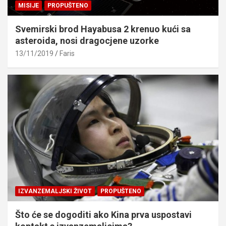
MISIJE
PROPUŠTENO
Svemirski brod Hayabusa 2 krenuo kući sa
asteroida, nosi dragocjene uzorke
13/11/2019
Faris
IZVANZEMALJSKI ŽIVOT
PROPUŠTENO
Što će se dogoditi ako Kina prva uspostavi