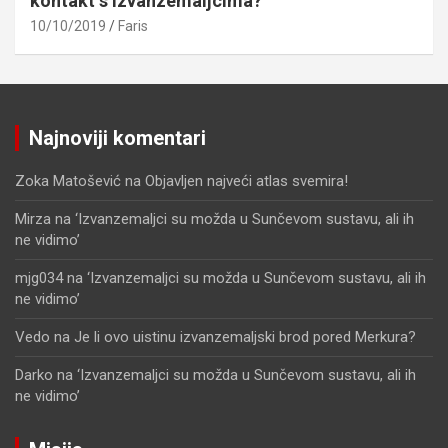
kontakt s izvanzemaljcima?
10/10/2019
Faris
Najnoviji komentari
Zoka Matošević
na
Objavljen najveći atlas svemira!
Mirza
na
‘Izvanzemaljci su možda u Sunčevom sustavu, ali ih
ne vidimo’
mjg034
na
‘Izvanzemaljci su možda u Sunčevom sustavu, ali ih
ne vidimo’
Vedo
na
Je li ovo uistinu izvanzemaljski brod pored Merkura?
Darko
na
‘Izvanzemaljci su možda u Sunčevom sustavu, ali ih
ne vidimo’