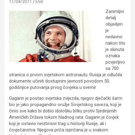
11/04/2011
Elvir
Zanimljivi
detalj
objavljen
je
nedavno
nakon što
je skinuta
oznaka
povjerljivo
sa 700
stranica o prvom svjetskom astronautu. Rusija je odlučila
dokumente učiniti dostupnim javnosti povodom 50.
godišnjice putovanja prvog čovjeka u svemir.
Gagarin je postao svjetska zvijezda, njegov dječački šarm
bio je jako propagandno oružje Sovjetskog saveza, koji je
činio sve kako bi dobio idološku bitku protiv Sjedinjenih
Američkih Država tokom hladnog rata. Gagarin je čovjek
koji je ostavio neizbrisivi trag u historiji Rusije, ali i
čovječanstva. Njegova priča ispričana je u svakom