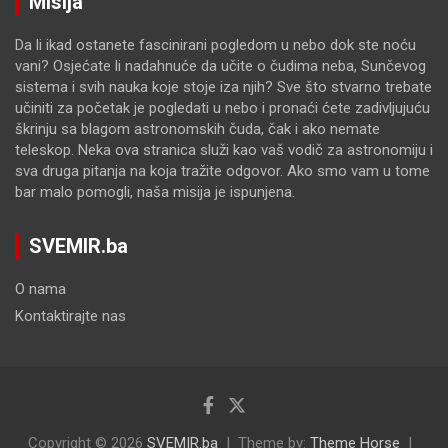
Misija
Da li ikad ostanete fascinirani pogledom u nebo dok ste noću
vani? Osjećate li nadahnuće da učite o čudima neba, Sunčevog
sistema i svih nauka koje stoje iza njih? Sve što stvarno trebate
učiniti za početak je pogledati u nebo i pronaći ćete zadivljujuću
škrinju sa blagom astronomskih čuda, čak i ako nemate
teleskop. Neka ova stranica služi kao vaš vodič za astronomiju i
sva druga pitanja na koja tražite odgovor. Ako smo vam u tome
bar malo pomogli, naša misija je ispunjena.
SVEMIR.ba
O nama
Kontaktirajte nas
Copyright © 2026
SVEMIR.ba
Theme by:
Theme Horse