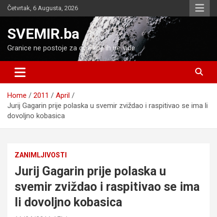
Skip
Četvrtak, 6 Augusta, 2026
to
content
SVEMIR.ba
Granice ne postoje za one koji ih ne vide
Home
2011
April
Jurij Gagarin prije polaska u svemir zviždao i raspitivao se ima li
dovoljno kobasica
ZANIMLJIVOSTI
Jurij Gagarin prije polaska u
svemir zviždao i raspitivao se ima
li dovoljno kobasica