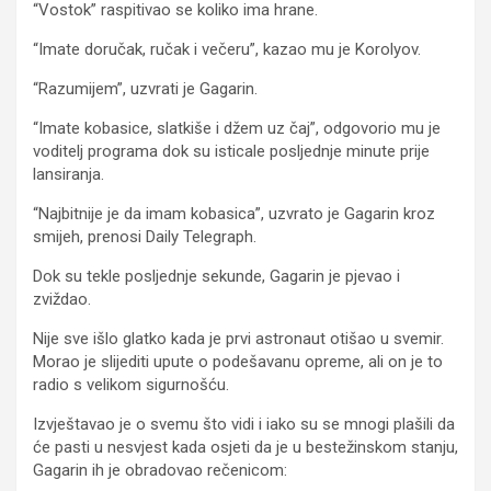
“Vostok” raspitivao se koliko ima hrane.
“Imate doručak, ručak i večeru”, kazao mu je Korolyov.
“Razumijem”, uzvrati je Gagarin.
“Imate kobasice, slatkiše i džem uz čaj”, odgovorio mu je
voditelj programa dok su isticale posljednje minute prije
lansiranja.
“Najbitnije je da imam kobasica”, uzvrato je Gagarin kroz
smijeh, prenosi Daily Telegraph.
Dok su tekle posljednje sekunde, Gagarin je pjevao i
zviždao.
Nije sve išlo glatko kada je prvi astronaut otišao u svemir.
Morao je slijediti upute o podešavanu opreme, ali on je to
radio s velikom sigurnošću.
Izvještavao je o svemu što vidi i iako su se mnogi plašili da
će pasti u nesvjest kada osjeti da je u bestežinskom stanju,
Gagarin ih je obradovao rečenicom: