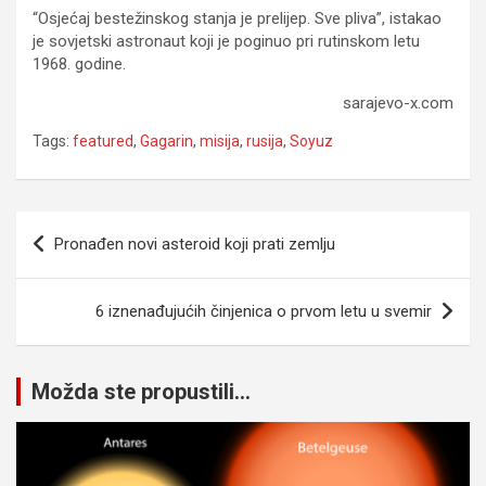
“Osjećaj bestežinskog stanja je prelijep. Sve pliva”, istakao
je sovjetski astronaut koji je poginuo pri rutinskom letu
1968. godine.
sarajevo-x.com
Tags:
featured
,
Gagarin
,
misija
,
rusija
,
Soyuz
Navigacija
Pronađen novi asteroid koji prati zemlju
članaka
6 iznenađujućih činjenica o prvom letu u svemir
Možda ste propustili...