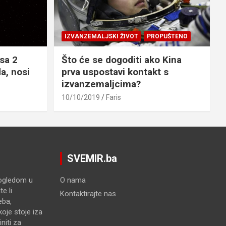
IZVANZEMALJSKI ŽIVOT
PROPUŠTENO
sa 2
Što će se dogoditi ako Kina
a, nosi
prva uspostavi kontakt s
izvanzemaljcima?
10/10/2019
Faris
SVEMIR.ba
pogledom u
O nama
e li
Kontaktirajte nas
eba,
oje stoje iza
niti za