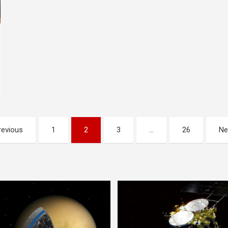
revious
1
2
3
…
26
Ne