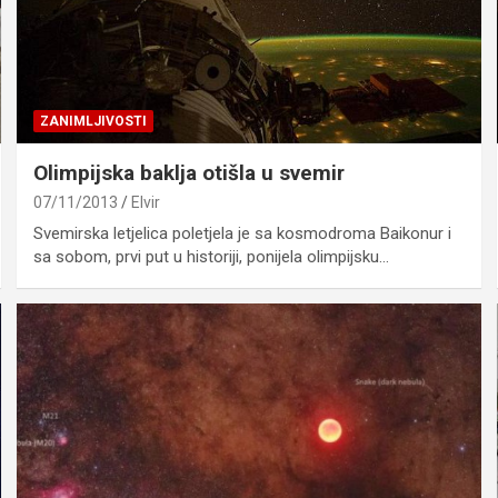
ZANIMLJIVOSTI
Olimpijska baklja otišla u svemir
07/11/2013
Elvir
Svemirska letjelica poletjela je sa kosmodroma Baikonur i
sa sobom, prvi put u historiji, ponijela olimpijsku…