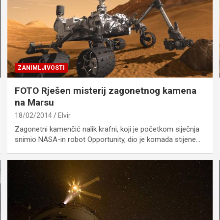
ZANIMLJIVOSTI
FOTO Rješen misterij zagonetnog kamena
na Marsu
18/02/2014
Elvir
Zagonetni kamenčić nalik krafni, koji je početkom siječnja
snimio NASA-in robot Opportunity, dio je komada stijene…