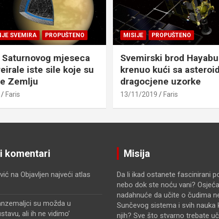
NJE SVEMIRA
PROPUŠTENO
MISIJE
PROPUŠTENO
 Saturnovog mjeseca
Svemirski brod Hayabu
eirale iste sile koje su
krenuo kući sa asteroid
le Zemlju
dragocjene uzorke
Faris
13/11/2019
Faris
ji komentari
Misija
vić
na
Objavljen najveći atlas
Da li ikad ostanete fascinirani 
nebo dok ste noću vani? Osjećat
nadahnuće da učite o čudima n
anzemaljci su možda u
Sunčevog sistema i svih nauka k
avu, ali ih ne vidimo’
njih? Sve što stvarno trebate uči