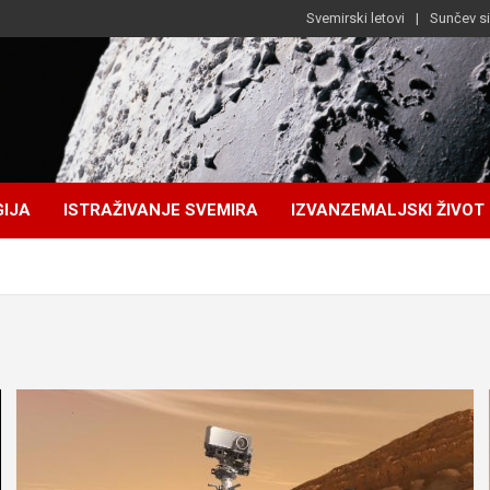
Svemirski letovi
Sunčev s
IJA
ISTRAŽIVANJE SVEMIRA
IZVANZEMALJSKI ŽIVOT