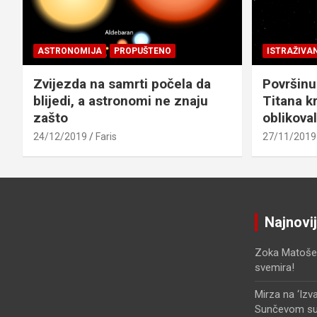
ASTRONOMIJA
PROPUŠTENO
ISTRAŽIVA
Zvijezda na samrti počela da
Površinu
blijedi, a astronomi ne znaju
Titana kr
zašto
oblikova
24/12/2019
Faris
27/11/2019
Najnovi
Zoka Matoše
svemira!
Mirza
na
‘Izv
Sunčevom sust