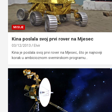
MISIJE
Kina poslala svoj prvi rover na Mjesec
03/12/2013
Elvir
Kina je poslala svoj prvi rover na Mjesec, što je najnoviji
korak u ambicioznom svemirskom programu…