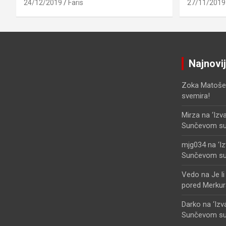
24/12/2019
Faris
27/11/2019
Najnovi
Zoka Matoše
svemira!
Mirza
na
‘Izv
Sunčevom sust
mjg034
na
‘I
Sunčevom sust
Vedo
na
Je l
pored Merkur
Darko
na
‘Iz
Sunčevom sust