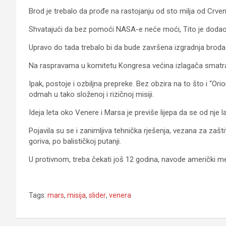
Brod je trebalo da prođe na rastojanju od sto milja od Crvene
Shvatajući da bez pomoći NASA-e neće moći, Tito je dodao 
Upravo do tada trebalo bi da bude završena izgradnja broda
Na raspravama u komitetu Kongresa većina izlagača smatra da
Ipak, postoje i ozbiljna prepreke. Bez obzira na to što i “Or
odmah u tako složenoj i rizičnoj misiji.
Ideja leta oko Venere i Marsa je previše lijepa da se od nje 
Pojavila su se i zanimljiva tehnička rješenja, vezana za zašt
goriva, po balističkoj putanji.
U protivnom, treba čekati još 12 godina, navode američki med
Tags:
mars
,
misija
,
slider
,
venera