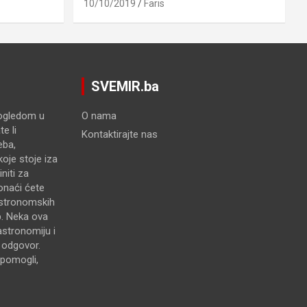
10/10/2019
Faris
SVEMIR.ba
pogledom u
O nama
e li
Kontaktirajte nas
eba,
oje stoje iza
niti za
onaći ćete
astronomskih
p. Neka ova
astronomiju i
e odgovor.
pomogli,