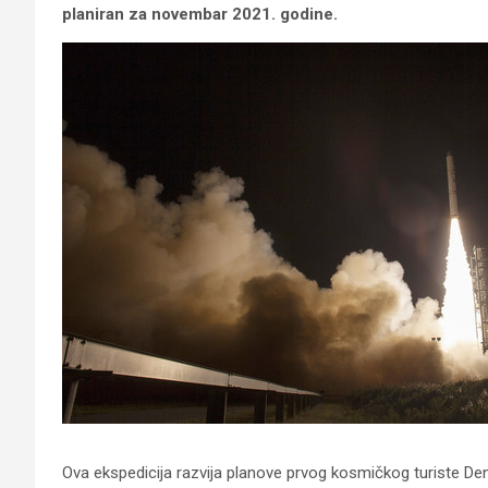
planiran za novembar 2021. godine.
Ova ekspedicija razvija planove prvog kosmičkog turiste Denni