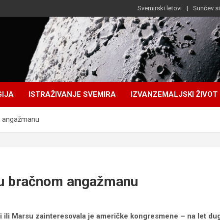
Svemirski letovi
Sunčev s
IJA
ISTRAŽIVANJE SVEMIRA
IZVANZEMALJSKI ŽIVOT
m angažmanu
e u bračnom angažmanu
ili Marsu zainteresovala je američke kongresmene – na let dug 5