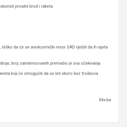
oristi privatni brod i raketa.
 teško da će se aviokosmički resor SAD riješiti da ih ispita
edicije, broj zainteresovanih premašio je sva očekivanja.
planeta koji će omogućiti da se leti skoro bez troškova
Klix.ba