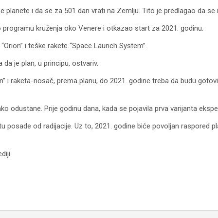
 planete i da se za 501 dan vrati na Zemlju. Tito je predlagao da se isk
programu kruženja oko Venere i otkazao start za 2021. godinu.
 “Orion” i teške rakete “Space Launch System”.
 je plan, u principu, ostvariv.
ion” i raketa-nosač, prema planu, do 2021. godine treba da budu gotovi,
lako odustane. Prije godinu dana, kada se pojavila prva varijanta eksp
itu posade od radijacije. Uz to, 2021. godine biće povoljan raspored 
iji.