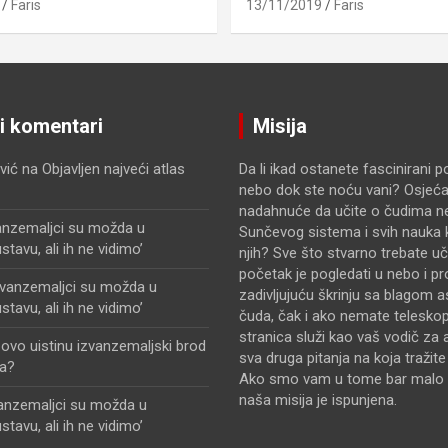
Faris
13/11/2019
Faris
ji komentari
Misija
vić
na
Objavljen najveći atlas
Da li ikad ostanete fascinirani 
nebo dok ste noću vani? Osjećat
nadahnuće da učite o čudima n
anzemaljci su možda u
Sunčevog sistema i svih nauka k
avu, ali ih ne vidimo’
njih? Sve što stvarno trebate uči
početak je pogledati u nebo i pr
zvanzemaljci su možda u
zadivljujuću škrinju sa blagom 
avu, ali ih ne vidimo’
čuda, čak i ako nemate telesko
stranica služi kao vaš vodič za 
i ovo uistinu izvanzemaljski brod
sva druga pitanja na koja tražit
a?
Ako smo vam u tome bar malo 
naša misija je ispunjena.
vanzemaljci su možda u
avu, ali ih ne vidimo’