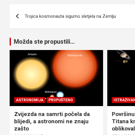
Navigacija
Trojica kosmonauta sigurno sletjela na Zemlju
članaka
Možda ste propustili...
ASTRONOMIJA
PROPUŠTENO
ISTRAŽIVA
Zvijezda na samrti počela da
Površinu
blijedi, a astronomi ne znaju
Titana kr
zašto
oblikova