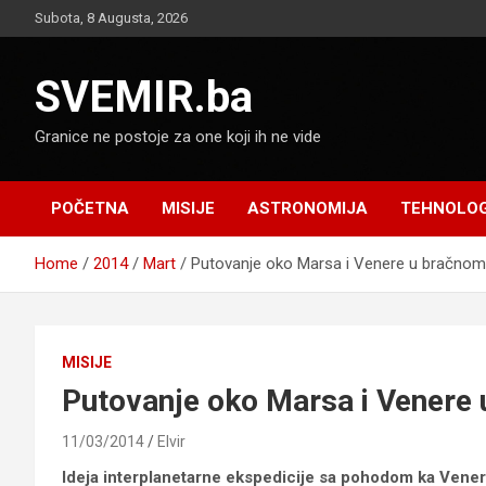
Skip
Subota, 8 Augusta, 2026
to
content
SVEMIR.ba
Granice ne postoje za one koji ih ne vide
POČETNA
MISIJE
ASTRONOMIJA
TEHNOLOG
Home
2014
Mart
Putovanje oko Marsa i Venere u bračno
MISIJE
Putovanje oko Marsa i Vener
11/03/2014
Elvir
Ideja interplanetarne ekspedicije sa pohodom ka Veneri 