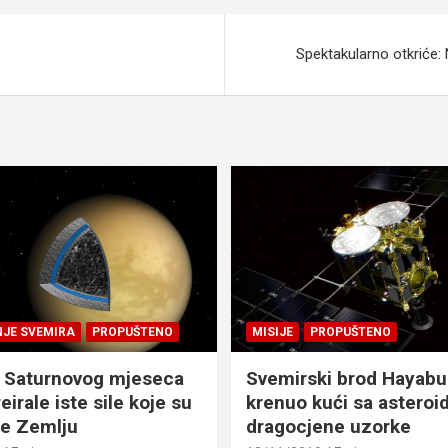
Spektakularno otkriće: 
NJE SVEMIRA
PROPUŠTENO
MISIJE
PROPUŠTENO
 Saturnovog mjeseca
Svemirski brod Hayabu
eirale iste sile koje su
krenuo kući sa asteroid
le Zemlju
dragocjene uzorke