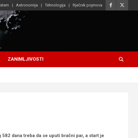
istem
Astronomija
Tehnologija
Rječnik pojmova
ZANIMLJIVOSTI
82 dana treba da se uputi bračni par, a start je