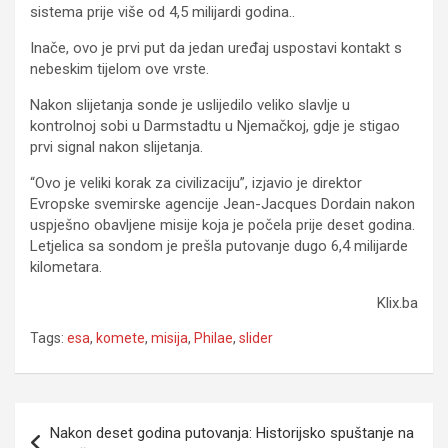
sistema prije više od 4,5 milijardi godina..
Inače, ovo je prvi put da jedan uređaj uspostavi kontakt s
nebeskim tijelom ove vrste.
Nakon slijetanja sonde je uslijedilo veliko slavlje u
kontrolnoj sobi u Darmstadtu u Njemačkoj, gdje je stigao
prvi signal nakon slijetanja.
“Ovo je veliki korak za civilizaciju”, izjavio je direktor
Evropske svemirske agencije Jean-Jacques Dordain nakon
uspješno obavljene misije koja je počela prije deset godina.
Letjelica sa sondom je prešla putovanje dugo 6,4 milijarde
kilometara.
Klix.ba
Tags:
esa
,
komete
,
misija
,
Philae
,
slider
Navigacija
Nakon deset godina putovanja: Historijsko spuštanje na