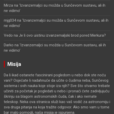
Mirza
na
‘Izvanzemaljci su možda u Sunčevom sustavu, ali ih
ne vidimo’
mjg034
na
‘Izvanzemaljci su možda u Sunčevom sustavu, ali ih
ne vidimo’
Vedo
na
Je li ovo uistinu izvanzemaljski brod pored Merkura?
Darko
na
‘Izvanzemaljci su možda u Sunčevom sustavu, ali ih
ne vidimo’
Misija
Da li ikad ostanete fascinirani pogledom u nebo dok ste noću
vani? Osjećate li nadahnuće da učite o čudima neba, Sunčevog
sistema i svih nauka koje stoje iza njih? Sve što stvarno trebate
učiniti za početak je pogledati u nebo i pronaći ćete zadivljujuću
škrinju sa blagom astronomskih čuda, čak i ako nemate
teleskop. Neka ova stranica služi kao vaš vodič za astronomiju i
sva druga pitanja na koja tražite odgovor. Ako smo vam u tome
bar malo pomogli, naša misija je ispunjena.