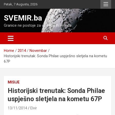
Skip
Petak, 7 Augusta, 2026
to
content
SVEMIR.ba
Granice ne postoje za one koji ih ne vide
Home
2014
Novembar
Historijski trenutak: Sonda Philae uspješno sletjela na kometu
67P
MISIJE
Historijski trenutak: Sonda Philae
uspješno sletjela na kometu 67P
13/11/2014
Elvir