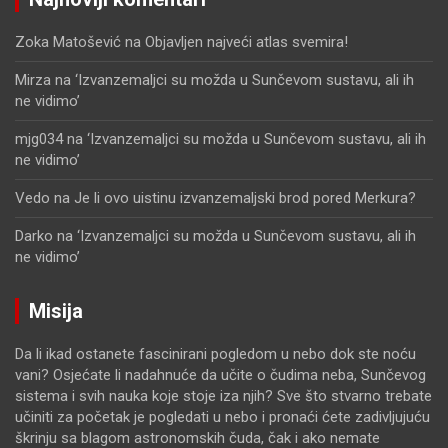
Zoka Matošević
na
Objavljen najveći atlas svemira!
Mirza
na
‘Izvanzemaljci su možda u Sunčevom sustavu, ali ih
ne vidimo’
mjg034
na
‘Izvanzemaljci su možda u Sunčevom sustavu, ali ih
ne vidimo’
Vedo
na
Je li ovo uistinu izvanzemaljski brod pored Merkura?
Darko
na
‘Izvanzemaljci su možda u Sunčevom sustavu, ali ih
ne vidimo’
Misija
Da li ikad ostanete fascinirani pogledom u nebo dok ste noću
vani? Osjećate li nadahnuće da učite o čudima neba, Sunčevog
sistema i svih nauka koje stoje iza njih? Sve što stvarno trebate
učiniti za početak je pogledati u nebo i pronaći ćete zadivljujuću
škrinju sa blagom astronomskih čuda, čak i ako nemate