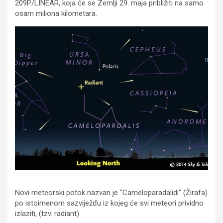
209P/LINEAR, koja će se Zemlji 29. maja približiti na samo
osam miliona kilometara.
Novi meteorski potok nazvan je “Cameloparadalidi” (Žirafa)
po istoimenom sazviježđu iz kojeg će svi meteori prividno
izlaziti, (tzv. radiant).