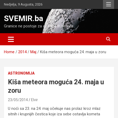
Skip
Nedjelja, 9 Augusta, 2026
to
content
SVEMIR.ba
Granice ne postoje za one koji ih ne vide
Home
2014
Maj
Kiša meteora moguća 24. maja u zoru
ASTRONOMIJA
Kiša meteora moguća 24. maja u
zoru
23/05/2014
Elvir
U noći sa 23. na 24. maj očekuje nas prolaz kroz mlaz
sitnih i krupnijih čestica koje iza sebe ostavlja kometa