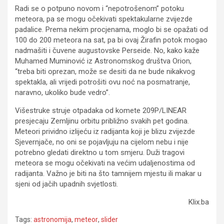
Radi se o potpuno novom i “nepotrošenom” potoku
meteora, pa se mogu očekivati spektakularne zvijezde
padalice. Prema nekim procjenama, moglo bi se opažati od
100 do 200 meteora na sat, pa bi ovaj Žirafin potok mogao
nadmašiti i čuvene augustovske Perseide. No, kako kaže
Muhamed Muminović iz Astronomskog društva Orion,
“treba biti oprezan, može se desiti da ne bude nikakvog
spektakla, ali vrijedi potrošiti ovu noć na posmatranje,
naravno, ukoliko bude vedro”.
Višestruke struje otpadaka od komete 209P/LINEAR
presjecaju Zemljinu orbitu približno svakih pet godina.
Meteori prividno izlijeću iz radijanta koji je blizu zvijezde
Sjevernjače, no oni se pojavljuju na cijelom nebu i nije
potrebno gledati direktno u tom smjeru. Duži tragovi
meteora se mogu očekivati na većim udaljenostima od
radijanta. Važno je biti na što tamnijem mjestu ili makar u
sjeni od jačih upadnih svjetlosti.
Klix.ba
Tags:
astronomija
,
meteor
,
slider