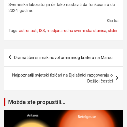
Svemirska laboratorija će tako nastaviti da funkcionira do
2024. godine.
Klix.ba
Tags:
astronauti
,
ISS
,
medjunarodna svemirska stanica
,
slider
Navigacija
Dramatični snimak novoformiranog kratera na Marsu
članaka
Najpoznatiji svjetski fizičari na Bjelašnici razgovaraju o
Božijoj čestici
Možda ste propustili...