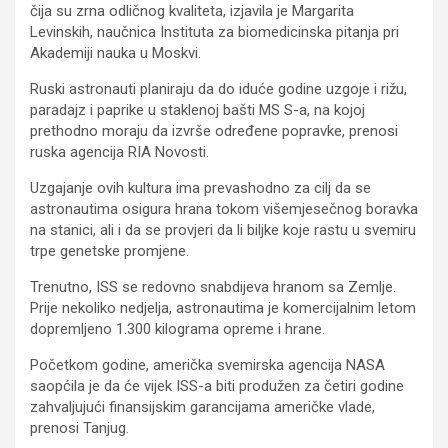
čija su zrna odličnog kvaliteta, izjavila je Margarita
Levinskih, naučnica Instituta za biomedicinska pitanja pri
Akademiji nauka u Moskvi.
Ruski astronauti planiraju da do iduće godine uzgoje i rižu,
paradajz i paprike u staklenoj bašti MS S-a, na kojoj
prethodno moraju da izvrše određene popravke, prenosi
ruska agencija RIA Novosti.
Uzgajanje ovih kultura ima prevashodno za cilj da se
astronautima osigura hrana tokom višemjesečnog boravka
na stanici, ali i da se provjeri da li biljke koje rastu u svemiru
trpe genetske promjene.
Trenutno, ISS se redovno snabdijeva hranom sa Zemlje.
Prije nekoliko nedjelja, astronautima je komercijalnim letom
dopremljeno 1.300 kilograma opreme i hrane.
Početkom godine, američka svemirska agencija NASA
saopćila je da će vijek ISS-a biti produžen za četiri godine
zahvaljujući finansijskim garancijama američke vlade,
prenosi Tanjug.