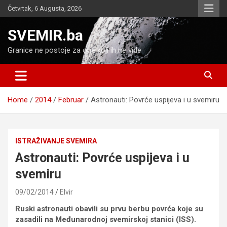
Skip
Četvrtak, 6 Augusta, 2026
to
content
SVEMIR.ba
Granice ne postoje za one koji ih ne vide
Home
2014
Februar
Astronauti: Povrće uspijeva i u svemiru
ISTRAŽIVANJE SVEMIRA
Astronauti: Povrće uspijeva i u
svemiru
09/02/2014
Elvir
Ruski astronauti obavili su prvu berbu povrća koje su
zasadili na Međunarodnoj svemirskoj stanici (ISS).