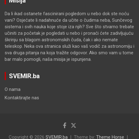
Misija
Da li ikad ostanete fascinirani pogledom u nebo dok ste noću
vani? Osjećate li nadahnuće da učite o čudima neba, Sunčevog
sistema i svih nauka koje stoje iza njih? Sve što stvarno trebate
učiniti za početak je pogledati u nebo i pronaći ćete zadivljujuću
škrinju sa blagom astronomskih čuda, čak i ako nemate
teleskop. Neka ova stranica služi kao vaš vodič za astronomiju i
sva druga pitanja na koja tražite odgovor. Ako smo vam u tome
bar malo pomogli, naša misija je ispunjena.
SVEMIR.ba
O nama
Kontaktirajte nas
Copyright © 2026
SVEMIR.ba
Theme by:
Theme Horse