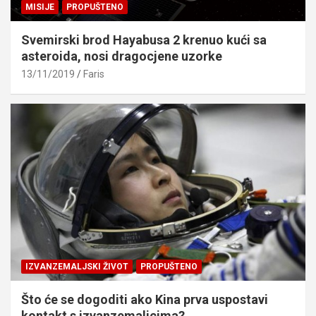
MISIJE
PROPUŠTENO
Svemirski brod Hayabusa 2 krenuo kući sa
asteroida, nosi dragocjene uzorke
13/11/2019
Faris
IZVANZEMALJSKI ŽIVOT
PROPUŠTENO
Što će se dogoditi ako Kina prva uspostavi
kontakt s izvanzemaljcima?