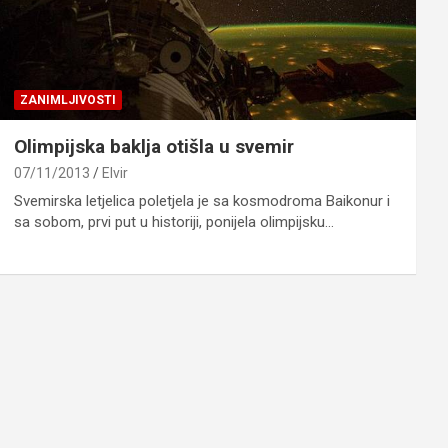
ZANIMLJIVOSTI
Olimpijska baklja otišla u svemir
07/11/2013
Elvir
Svemirska letjelica poletjela je sa kosmodroma Baikonur i
sa sobom, prvi put u historiji, ponijela olimpijsku…