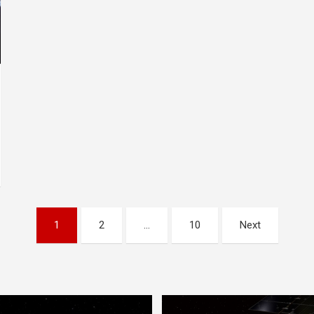
1
2
…
10
Next