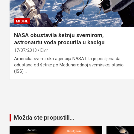
MISIJE
NASA obustavila šetnju svemirom,
astronautu voda procurila u kacigu
17/07/2013
Elvir
Američka svemirska agencija NASA bila je prisiljena da
odustane od šetnje po Međunarodnoj svemirskoj stanici
(ISS),…
Posts
pagination
Možda ste propustili...