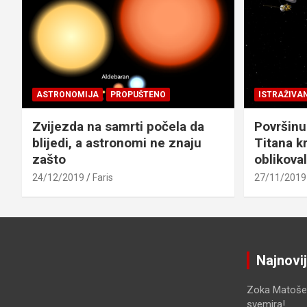
ASTRONOMIJA
PROPUŠTENO
ISTRAŽIVA
Zvijezda na samrti počela da
Površinu
blijedi, a astronomi ne znaju
Titana kr
zašto
oblikova
24/12/2019
Faris
27/11/2019
Najnovi
Zoka Matoše
svemira!