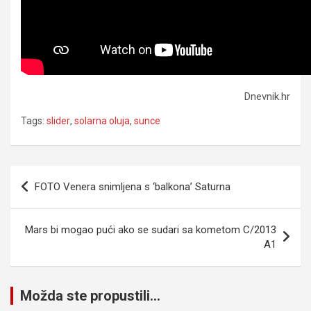
Dnevnik.hr
Tags:
slider
,
solarna oluja
,
sunce
Navigacija
FOTO Venera snimljena s ‘balkona’ Saturna
članaka
Mars bi mogao pući ako se sudari sa kometom C/2013
A1
Možda ste propustili...