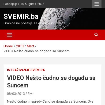
Skip
Ponedjeljak, 10 Augusta, 2026
to
content
SVEMIR.ba
Granice ne postoje za one koji ih ne vide
Home
2013
Mart
VIDEO Nešto čudno se događa sa Suncem
ISTRAŽIVANJE SVEMIRA
VIDEO Nešto čudno se događa sa
Suncem
08/03/2013
Elvir
Nešto čudno i nepredviđeno se događa sa Suncem. Ove