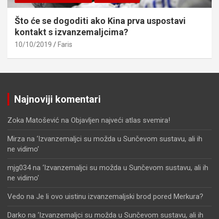
Što će se dogoditi ako Kina prva uspostavi
kontakt s izvanzemaljcima?
10/10/2019
Faris
Najnoviji komentari
Zoka Matošević
na
Objavljen najveći atlas svemira!
Mirza
na
‘Izvanzemaljci su možda u Sunčevom sustavu, ali ih
ne vidimo’
mjg034
na
‘Izvanzemaljci su možda u Sunčevom sustavu, ali ih
ne vidimo’
Vedo
na
Je li ovo uistinu izvanzemaljski brod pored Merkura?
Darko
na
‘Izvanzemaljci su možda u Sunčevom sustavu, ali ih