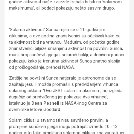
godine aktivnost naše zvijezde trebala bi biti na ‘solarnom
maksimumu’, ali podaci pokazuju nešto sasvim drugo.
‘Solarna aktivnost’ Sunca mjeri se u 11-godišnjim
ciklusima, a ove godine znanstvenici su očekivali kako će
ta aktivnost biti na vrhuncu. Međutim, od početka godine,
znanstvenici bilježe smanjenu aktivnost na površini Sunca,
manji broj sunčevih pjega i solarnih baklji, a dobiveni podaci
pokazuju kako je trenutna aktivnost Sunca znatno slabija
od prošlogodišnje, prenosi NASA.
Zatišje na površini Sunca natjeralo je astronome da se
zapitaju jesu li možda promašili s predviđanjem vrhunca
solarnog ciklusa. ‘Ovo JEST solarni maksimum, no izgleda
dugačije od predviđenog jer pokazuje dva vrhunca’,
istaknuo je
Dean Pesnell
iz NASA-inog Centra za
svemirske letove Goddard.
Solarni ciklusi u stvarnosti nisu savršeno pravilni, a
promjene sunčevih pjega mogu potrajati između 10 i 13
godina. isto tako amplituda solarnog ciklusa zna varirati, jer