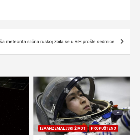
iša meteorita slična ruskoj zbila se u BiH prošle sedmice
IZVANZEMALJSKI ŽIVOT
PROPUŠTENO