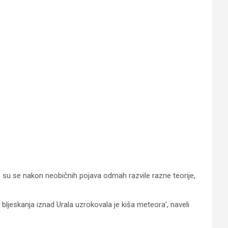
Iako su se nakon neobičnih pojava odmah razvile razne teorije,
bljeskanja iznad Urala uzrokovala je kiša meteora’, naveli