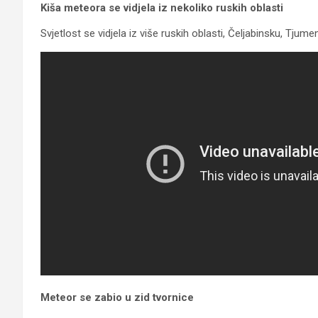
Kiša meteora se vidjela iz nekoliko ruskih oblasti
Svjetlost se vidjela iz više ruskih oblasti, Čeljabinsku, Tjum
Meteor se zabio u zid tvornice