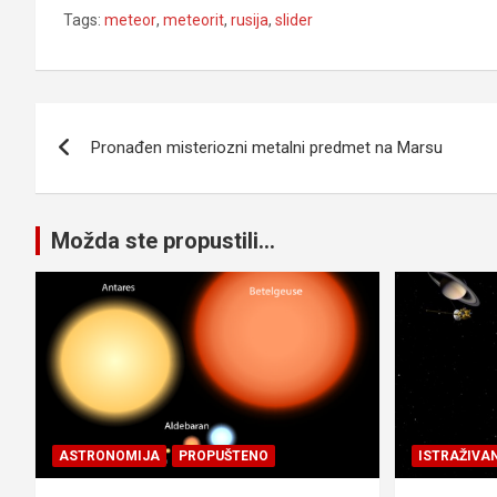
Tags:
meteor
,
meteorit
,
rusija
,
slider
Navigacija
Pronađen misteriozni metalni predmet na Marsu
članaka
Možda ste propustili...
ASTRONOMIJA
PROPUŠTENO
ISTRAŽIVA