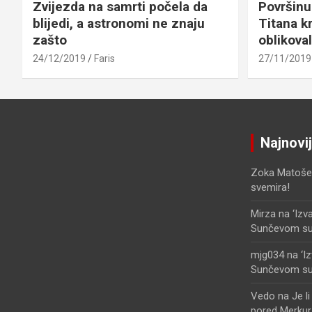
Zvijezda na samrti počela da
Površinu
blijedi, a astronomi ne znaju
Titana kr
zašto
oblikova
24/12/2019
Faris
27/11/2019
Najnovi
Zoka Matoše
svemira!
Mirza
na
‘Izv
Sunčevom sust
mjg034
na
‘I
Sunčevom sust
Vedo
na
Je l
pored Merkur