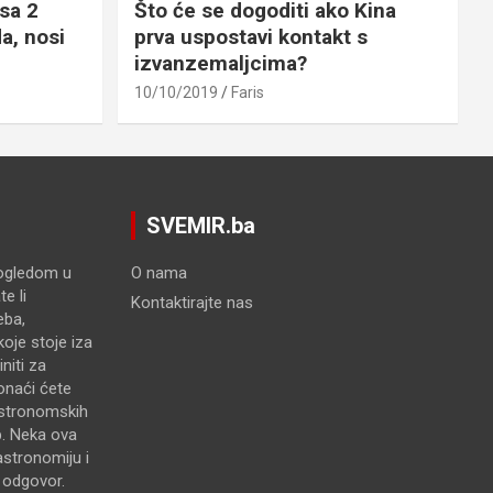
sa 2
Što će se dogoditi ako Kina
a, nosi
prva uspostavi kontakt s
izvanzemaljcima?
10/10/2019
Faris
SVEMIR.ba
pogledom u
O nama
e li
Kontaktirajte nas
eba,
oje stoje iza
niti za
onaći ćete
astronomskih
p. Neka ova
astronomiju i
e odgovor.