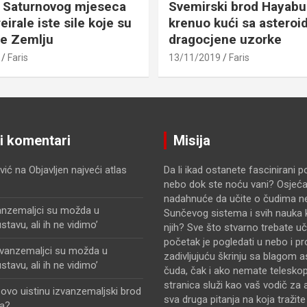
 Saturnovog mjeseca
Svemirski brod Hayabu
eirale iste sile koje su
krenuo kući sa asteroid
le Zemlju
dragocjene uzorke
Faris
13/11/2019
Faris
ji komentari
Misija
vić
na
Objavljen najveći atlas
Da li ikad ostanete fascinirani 
nebo dok ste noću vani? Osjećat
nadahnuće da učite o čudima n
anzemaljci su možda u
Sunčevog sistema i svih nauka k
avu, ali ih ne vidimo’
njih? Sve što stvarno trebate uči
početak je pogledati u nebo i pr
zvanzemaljci su možda u
zadivljujuću škrinju sa blagom 
avu, ali ih ne vidimo’
čuda, čak i ako nemate telesko
stranica služi kao vaš vodič za 
i ovo uistinu izvanzemaljski brod
sva druga pitanja na koja tražit
a?