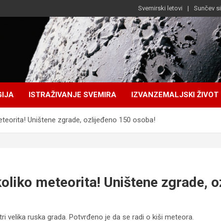
Svemirski letovi
Sunčev s
IJA
ISTRAŽIVANJE SVEMIRA
IZVANZEMALJSKI ŽIVOT
eteorita! Uništene zgrade, ozlijeđeno 150 osoba!
koliko meteorita! Uništene zgrade, 
tri velika ruska grada. Potvrđeno je da se radi o kiši meteora.