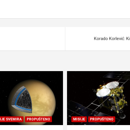
Korado Korlević: K
NJE SVEMIRA
PROPUŠTENO
MISIJE
PROPUŠTENO