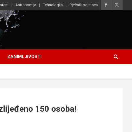
istem
Astronomija
Tehnologija
Rječnik pojmova
ZANIMLJIVOSTI
ozlijeđeno 150 osoba!