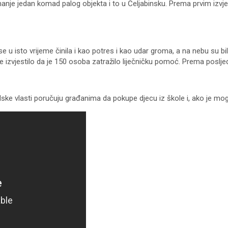
manje jedan komad palog objekta i to u Čeljabinsku. Prema prvim izvje
 u isto vrijeme činila i kao potres i kao udar groma, a na nebu su bili 
 izvjestilo da je 150 osoba zatražilo liječničku pomoć. Prema posljed
adske vlasti poručuju građanima da pokupe djecu iz škole i, ako je m