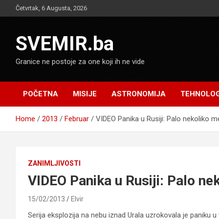
Skip
Četvrtak, 6 Augusta, 2026
to
content
SVEMIR.ba
Granice ne postoje za one koji ih ne vide
POČETNA
MISIJE
ASTRONOMIJA
TEHNOLOG
Home
2013
Februar
VIDEO Panika u Rusiji: Palo nekoliko m
ZANIMLJIVOSTI
VIDEO Panika u Rusiji: Palo ne
15/02/2013
Elvir
Serija eksplozija na nebu iznad Urala uzrokovala je paniku u 