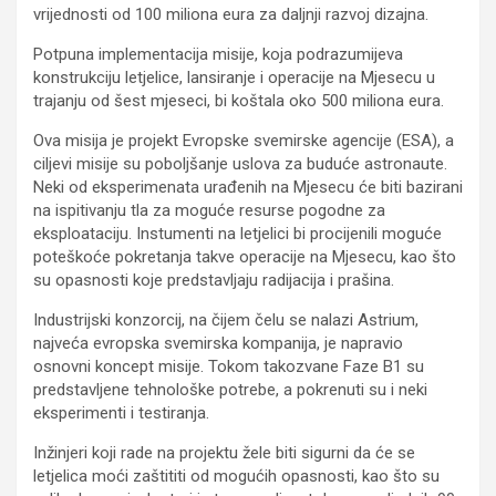
vrijednosti od 100 miliona eura za daljnji razvoj dizajna.
Potpuna implementacija misije, koja podrazumijeva
konstrukciju letjelice, lansiranje i operacije na Mjesecu u
trajanju od šest mjeseci, bi koštala oko 500 miliona eura.
Ova misija je projekt Evropske svemirske agencije (ESA), a
ciljevi misije su poboljšanje uslova za buduće astronaute.
Neki od eksperimenata urađenih na Mjesecu će biti bazirani
na ispitivanju tla za moguće resurse pogodne za
eksploataciju. Instumenti na letjelici bi procijenili moguće
poteškoće pokretanja takve operacije na Mjesecu, kao što
su opasnosti koje predstavljaju radijacija i prašina.
Industrijski konzorcij, na čijem čelu se nalazi Astrium,
najveća evropska svemirska kompanija, je napravio
osnovni koncept misije. Tokom takozvane Faze B1 su
predstavljene tehnološke potrebe, a pokrenuti su i neki
eksperimenti i testiranja.
Inžinjeri koji rade na projektu žele biti sigurni da će se
letjelica moći zaštititi od mogućih opasnosti, kao što su