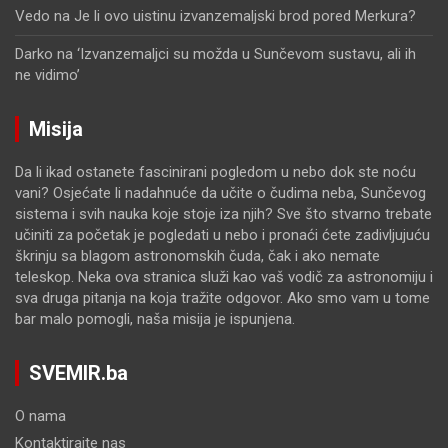
Vedo
na
Je li ovo uistinu izvanzemaljski brod pored Merkura?
Darko
na
‘Izvanzemaljci su možda u Sunčevom sustavu, ali ih
ne vidimo’
Misija
Da li ikad ostanete fascinirani pogledom u nebo dok ste noću
vani? Osjećate li nadahnuće da učite o čudima neba, Sunčevog
sistema i svih nauka koje stoje iza njih? Sve što stvarno trebate
učiniti za početak je pogledati u nebo i pronaći ćete zadivljujuću
škrinju sa blagom astronomskih čuda, čak i ako nemate
teleskop. Neka ova stranica služi kao vaš vodič za astronomiju i
sva druga pitanja na koja tražite odgovor. Ako smo vam u tome
bar malo pomogli, naša misija je ispunjena.
SVEMIR.ba
O nama
Kontaktirajte nas