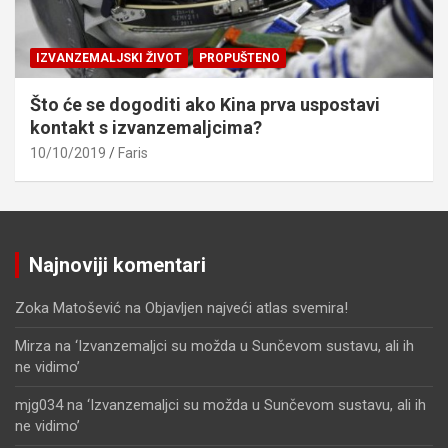
IZVANZEMALJSKI ŽIVOT
PROPUŠTENO
Što će se dogoditi ako Kina prva uspostavi
kontakt s izvanzemaljcima?
10/10/2019
Faris
Najnoviji komentari
Zoka Matošević
na
Objavljen najveći atlas svemira!
Mirza
na
‘Izvanzemaljci su možda u Sunčevom sustavu, ali ih
ne vidimo’
mjg034
na
‘Izvanzemaljci su možda u Sunčevom sustavu, ali ih
ne vidimo’