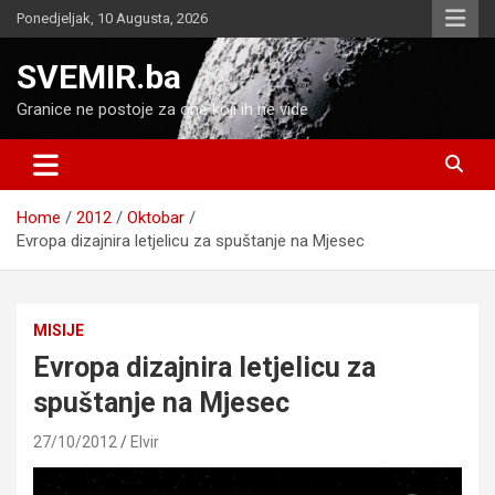
Skip
Ponedjeljak, 10 Augusta, 2026
to
content
SVEMIR.ba
Granice ne postoje za one koji ih ne vide
Home
2012
Oktobar
Evropa dizajnira letjelicu za spuštanje na Mjesec
MISIJE
Evropa dizajnira letjelicu za
spuštanje na Mjesec
27/10/2012
Elvir