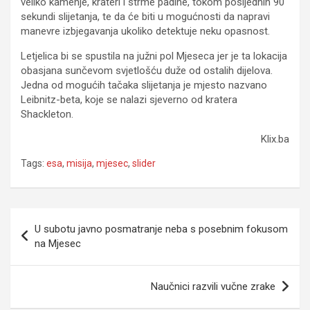
veliko kamenje, krateri i strme padine, tokom posljednih 90
sekundi slijetanja, te da će biti u mogućnosti da napravi
manevre izbjegavanja ukoliko detektuje neku opasnost.
Letjelica bi se spustila na južni pol Mjeseca jer je ta lokacija
obasjana sunčevom svjetlošću duže od ostalih dijelova.
Jedna od mogućih tačaka slijetanja je mjesto nazvano
Leibnitz-beta, koje se nalazi sjeverno od kratera
Shackleton.
Klix.ba
Tags:
esa
,
misija
,
mjesec
,
slider
Navigacija
U subotu javno posmatranje neba s posebnim fokusom
članaka
na Mjesec
Naučnici razvili vučne zrake