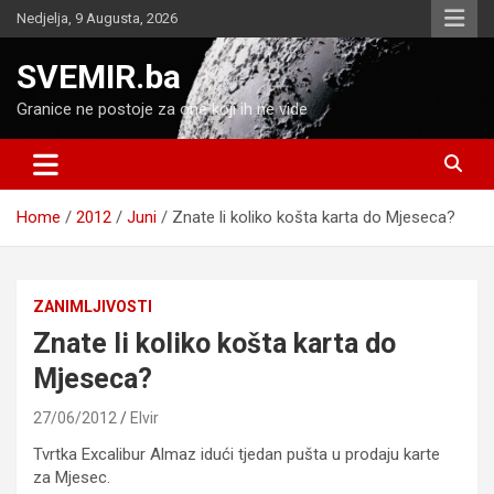
Skip
Nedjelja, 9 Augusta, 2026
to
content
SVEMIR.ba
Granice ne postoje za one koji ih ne vide
Home
2012
Juni
Znate li koliko košta karta do Mjeseca?
ZANIMLJIVOSTI
Znate li koliko košta karta do
Mjeseca?
27/06/2012
Elvir
Tvrtka Excalibur Almaz idući tjedan pušta u prodaju karte
za Mjesec.