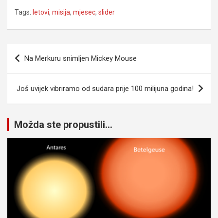
Tags:
letovi
,
misija
,
mjesec
,
slider
Navigacija
Na Merkuru snimljen Mickey Mouse
članaka
Još uvijek vibriramo od sudara prije 100 milijuna godina!
Možda ste propustili...