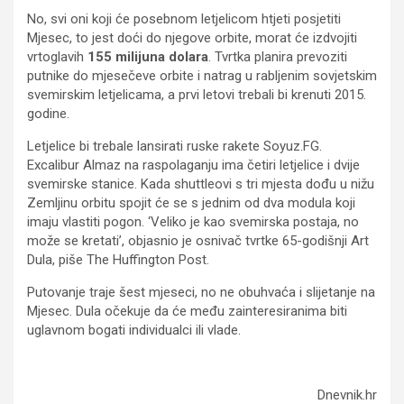
No, svi oni koji će posebnom letjelicom htjeti posjetiti
Mjesec, to jest doći do njegove orbite, morat će izdvojiti
vrtoglavih
155 milijuna dolara
. Tvrtka planira prevoziti
putnike do mjesečeve orbite i natrag u rabljenim sovjetskim
svemirskim letjelicama, a prvi letovi trebali bi krenuti 2015.
godine.
Letjelice bi trebale lansirati ruske rakete Soyuz.FG.
Excalibur Almaz na raspolaganju ima četiri letjelice i dvije
svemirske stanice. Kada shuttleovi s tri mjesta dođu u nižu
Zemljinu orbitu spojit će se s jednim od dva modula koji
imaju vlastiti pogon. ‘Veliko je kao svemirska postaja, no
može se kretati’, objasnio je osnivač tvrtke 65-godišnji Art
Dula, piše The Huffington Post.
Putovanje traje šest mjeseci, no ne obuhvaća i slijetanje na
Mjesec. Dula očekuje da će među zainteresiranima biti
uglavnom bogati individualci ili vlade.
Dnevnik.hr