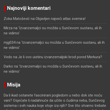
Najnoviji komentari
Zoka Matošević
na
Objavljen najveći atlas svemira!
Mirza
na
‘Izvanzemaljci su možda u Sunčevom sustavu, ali ih
ne vidimo’
mjg034
na
‘Izvanzemaljci su možda u Sunčevom sustavu, ali ih
ne vidimo’
Vedo
na
Je li ovo uistinu izvanzemaljski brod pored Merkura?
Darko
na
‘Izvanzemaljci su možda u Sunčevom sustavu, ali ih
ne vidimo’
Misija
Da li ikad ostanete fascinirani pogledom u nebo dok ste noću
vani? Osjećate li nadahnuće da učite o čudima neba, Sunčevog
sistema i svih nauka koje stoje iza njih? Sve što stvarno trebate