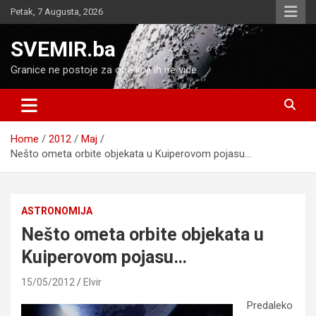
Skip
Petak, 7 Augusta, 2026
to
content
SVEMIR.ba
Granice ne postoje za one koji ih ne vide
Home
2012
Maj
Nešto ometa orbite objekata u Kuiperovom pojasu…
ASTRONOMIJA
Nešto ometa orbite objekata u
Kuiperovom pojasu…
15/05/2012
Elvir
Predaleko