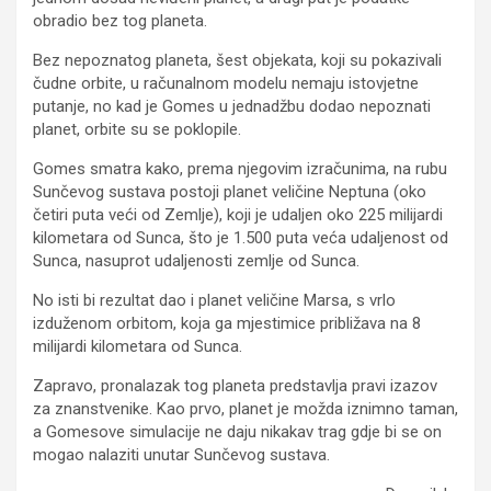
obradio bez tog planeta.
Bez nepoznatog planeta, šest objekata, koji su pokazivali
čudne orbite, u računalnom modelu nemaju istovjetne
putanje, no kad je Gomes u jednadžbu dodao nepoznati
planet, orbite su se poklopile.
Gomes smatra kako, prema njegovim izračunima, na rubu
Sunčevog sustava postoji planet veličine Neptuna (oko
četiri puta veći od Zemlje), koji je udaljen oko 225 milijardi
kilometara od Sunca, što je 1.500 puta veća udaljenost od
Sunca, nasuprot udaljenosti zemlje od Sunca.
No isti bi rezultat dao i planet veličine Marsa, s vrlo
izduženom orbitom, koja ga mjestimice približava na 8
milijardi kilometara od Sunca.
Zapravo, pronalazak tog planeta predstavlja pravi izazov
za znanstvenike. Kao prvo, planet je možda iznimno taman,
a Gomesove simulacije ne daju nikakav trag gdje bi se on
mogao nalaziti unutar Sunčevog sustava.