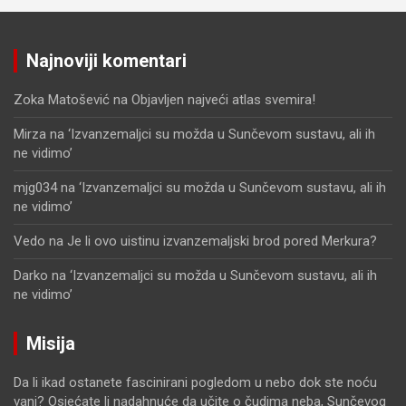
Najnoviji komentari
Zoka Matošević
na
Objavljen najveći atlas svemira!
Mirza
na
‘Izvanzemaljci su možda u Sunčevom sustavu, ali ih
ne vidimo’
mjg034
na
‘Izvanzemaljci su možda u Sunčevom sustavu, ali ih
ne vidimo’
Vedo
na
Je li ovo uistinu izvanzemaljski brod pored Merkura?
Darko
na
‘Izvanzemaljci su možda u Sunčevom sustavu, ali ih
ne vidimo’
Misija
Da li ikad ostanete fascinirani pogledom u nebo dok ste noću
vani? Osjećate li nadahnuće da učite o čudima neba, Sunčevog