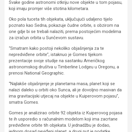
Svake godine astronomi otkriju nove objekte u tom pojasu,
koji imaju promjer više stotina kilometara.
Oko pola tuceta tih objekata, uključujući udaljeno tijelo
poznato kao Sedna, pokazuje čudne orbite, s obzirom na
one gdje bi se trebali nalaziti, prema postojećim modelima
za izračun orbita u Sunčevom sustavu.
“Smatram kako postoji nekoliko objašnjenja za te
nepredviđene orbite”, istaknuo je Gomes tijekom
prezentacije svoje studije na sastanku Američkog
astronomskog društva u Timberline Lodgeu u Oregonu, a
prenosi National Geographic.
“Najlakše objašnjenje je planetarna masa, planet koji se
nalazi daleko u orbiti oko Sunca, ali je dovoljno masivan da
ima gravitacijski utjecaj na objekte u Kuiperovom pojasu”,
smatra Gomes.
Gomes je analizirao orbite 92 objekta iz Kuiperovog pojasa
te ih usporedio s računalnim modelom koji ima zacrtane
predviđene orbite tih objekata. U jednadžbu je dodao,
jednom dosad neviđeni planet, a drugi put je podatke