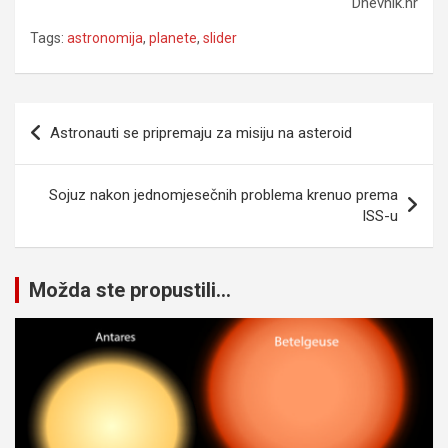
Dnevnik.hr
Tags:
astronomija
,
planete
,
slider
Navigacija
Astronauti se pripremaju za misiju na asteroid
članaka
Sojuz nakon jednomjesečnih problema krenuo prema
ISS-u
Možda ste propustili...