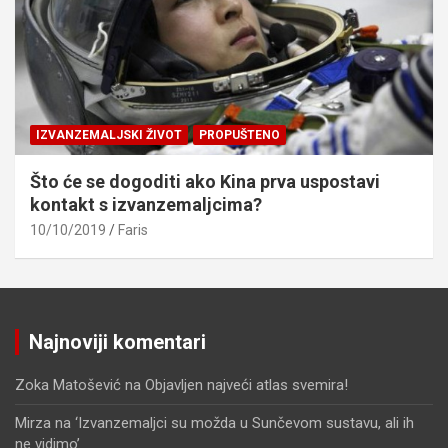
IZVANZEMALJSKI ŽIVOT
PROPUŠTENO
Što će se dogoditi ako Kina prva uspostavi
kontakt s izvanzemaljcima?
10/10/2019
Faris
Najnoviji komentari
Zoka Matošević
na
Objavljen najveći atlas svemira!
Mirza
na
‘Izvanzemaljci su možda u Sunčevom sustavu, ali ih
ne vidimo’