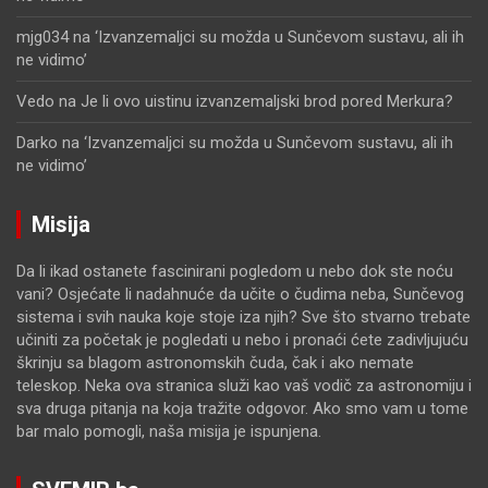
mjg034
na
‘Izvanzemaljci su možda u Sunčevom sustavu, ali ih
ne vidimo’
Vedo
na
Je li ovo uistinu izvanzemaljski brod pored Merkura?
Darko
na
‘Izvanzemaljci su možda u Sunčevom sustavu, ali ih
ne vidimo’
Misija
Da li ikad ostanete fascinirani pogledom u nebo dok ste noću
vani? Osjećate li nadahnuće da učite o čudima neba, Sunčevog
sistema i svih nauka koje stoje iza njih? Sve što stvarno trebate
učiniti za početak je pogledati u nebo i pronaći ćete zadivljujuću
škrinju sa blagom astronomskih čuda, čak i ako nemate
teleskop. Neka ova stranica služi kao vaš vodič za astronomiju i
sva druga pitanja na koja tražite odgovor. Ako smo vam u tome
bar malo pomogli, naša misija je ispunjena.