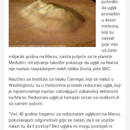
potvrdilo
da ugljik
pronađen
u deset
meteora,
koji su
nastali
prije više
od četiri
milijarde godina na Marsu, zaista potječe sa te planete.
Međutim, istraživanje također pokazuje da ugljik sa Marsa
nije nastao raspadanjem nekih oblika života, piše BBC.
Naučnici sa Instituta za nauku Carnegie, koji se nalazi u
Washingtonu, su u meteorima pronašli reducirani ugljik, koji
je najvjerovatnije nastao zahvaljujući vulkanskoj aktivnosti
na Marsu. Reducirani ugljik je hemijski vezan sa vodikom ili
sa samim sobom.
“Već 40 godina tragamo za reduciranim ugljikom na Marsu,
pokušavajući odgonetnuti gdje se nalazi, da li se uopšte
nalazi tu, da li postoji? Bez ugljika ne mogu postojati ni