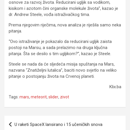
osnove za razvoj života. Reducirani ugljik sa vodikom,
kisikom i azotom čini organske molekule života”, kazao je
dr. Andrew Steele, vođa istraživačkog tima.
Prema njegovim riječima, nova analiza je riješila samo neka
pitanja.
“Ovo istraživanje je pokazalo da reducirani ugljik zaista
postoji na Marsu, a sada prelazimo na druga ključna
pitanja. Šta se desilo s tim ugljikom?”, kazao je Steele.
Steele se nada da će sljedeća misija spuštanja na Mars,
nazvana “Znatiželjni lutalica”, baciti novo svjetlo na veliko
pitanje o postojanju života na Crvenoj planeti.
Klix.ba
Tags:
mars
,
meteorit
,
slider
,
zivot
Navigacija
U raketi SpaceX lansirano i 15 učeničkih snova
članaka