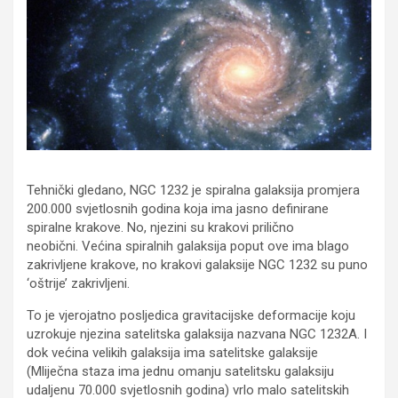
Tehnički gledano, NGC 1232 je spiralna galaksija promjera
200.000 svjetlosnih godina koja ima jasno definirane
spiralne krakove. No, njezini su krakovi prilično
neobični. Većina spiralnih galaksija poput ove ima blago
zakrivljene krakove, no krakovi galaksije NGC 1232 su puno
‘oštrije’ zakrivljeni.
To je vjerojatno posljedica gravitacijske deformacije koju
uzrokuje njezina satelitska galaksija nazvana NGC 1232A. I
dok većina velikih galaksija ima satelitske galaksije
(Mliječna staza ima jednu omanju satelitsku galaksiju
udaljenu 70.000 svjetlosnih godina) vrlo malo satelitskih