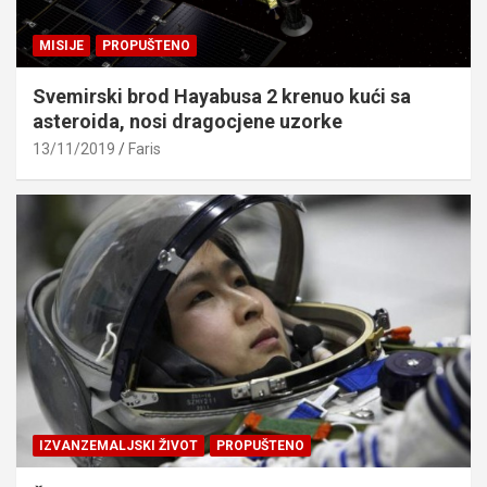
MISIJE
PROPUŠTENO
Svemirski brod Hayabusa 2 krenuo kući sa
asteroida, nosi dragocjene uzorke
13/11/2019
Faris
IZVANZEMALJSKI ŽIVOT
PROPUŠTENO