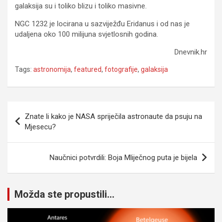
galaksija su i toliko blizu i toliko masivne.
NGC 1232 je locirana u sazviježđu Eridanus i od nas je
udaljena oko 100 milijuna svjetlosnih godina.
Dnevnik.hr
Tags:
astronomija
,
featured
,
fotografije
,
galaksija
Navigacija
Znate li kako je NASA spriječila astronaute da psuju na
članaka
Mjesecu?
Naučnici potvrdili: Boja Mliječnog puta je bijela
Možda ste propustili...