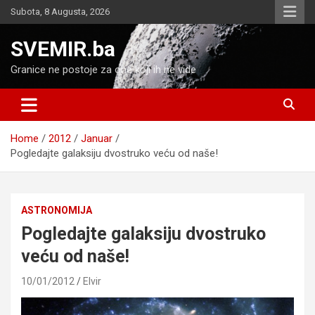
Skip
Subota, 8 Augusta, 2026
to
content
SVEMIR.ba
Granice ne postoje za one koji ih ne vide
Home
2012
Januar
Pogledajte galaksiju dvostruko veću od naše!
ASTRONOMIJA
Pogledajte galaksiju dvostruko
veću od naše!
10/01/2012
Elvir