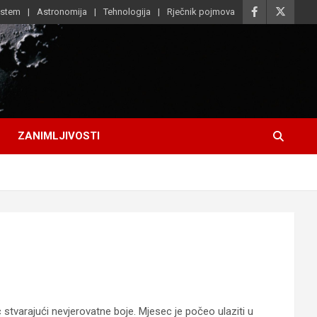
istem
Astronomija
Tehnologija
Rječnik pojmova
ZANIMLJIVOSTI
 stvarajući nevjerovatne boje. Mjesec je počeo ulaziti u