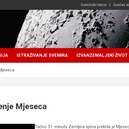
Svemirski letovi
Sunčev s
IJA
ISTRAŽIVANJE SVEMIRA
IZVANZEMALJSKI ŽIVOT
 Mjeseca
enje Mjeseca
Tačno 51. minutu Zemljina sjena prekrila je Mjesec