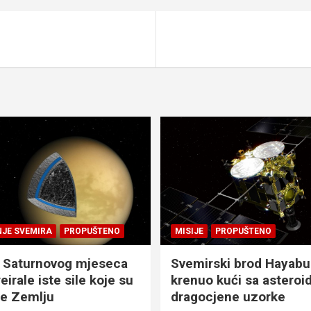
NJE SVEMIRA
PROPUŠTENO
MISIJE
PROPUŠTENO
 Saturnovog mjeseca
Svemirski brod Hayabu
eirale iste sile koje su
krenuo kući sa asteroid
le Zemlju
dragocjene uzorke