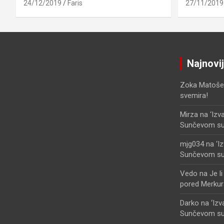
24/12/2019
Faris
27/11/2019
Najnovi
Zoka Matoše
svemira!
Mirza
na
‘Izv
Sunčevom sust
mjg034
na
‘I
Sunčevom sust
Vedo
na
Je l
pored Merkur
Darko
na
‘Iz
Sunčevom sust