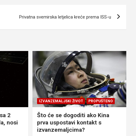
Privatna svemirska letjelica kreće prema ISS-u
IZVANZEMALJSKI ŽIVOT
PROPUŠTENO
sa 2
Što će se dogoditi ako Kina
a, nosi
prva uspostavi kontakt s
izvanzemaljcima?