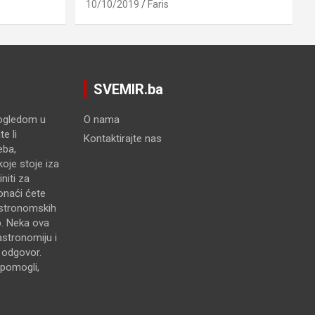
10/10/2019
Faris
SVEMIR.ba
pogledom u
O nama
e li
Kontaktirajte nas
eba,
oje stoje iza
niti za
onaći ćete
astronomskih
p. Neka ova
astronomiju i
e odgovor.
pomogli,