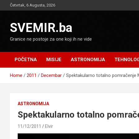
Skip
Četvrtak, 6 Augusta, 2026
to
content
SVEMIR.ba
Granice ne postoje za one koji ih ne vide
POČETNA
MISIJE
ASTRONOMIJA
TEHNOLOG
Home
2011
Decembar
Spektakularno totalno pomračenje
ASTRONOMIJA
Spektakularno totalno pomrač
11/12/2011
Elvir