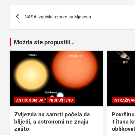
Navigacija
NASA izgubila uzorke sa Mjeseca
članaka
Možda ste propustili...
ASTRONOMIJA
PROPUŠTENO
ISTRAŽIVA
Zvijezda na samrti počela da
Površinu
blijedi, a astronomi ne znaju
Titana kr
zašto
oblikova