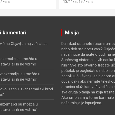
Faris
13/11/2019
Faris
ji komentari
Misija
vić
na
Objavljen najveći atlas
Da li ikad ostanete fascinirani 
nebo dok ste noću vani? Osjećat
nadahnuće da učite o čudima n
anzemaljci su možda u
Sunčevog sistema i svih nauka k
avu, ali ih ne vidimo’
njih? Sve što stvarno trebate uči
početak je pogledati u nebo i pr
zvanzemaljci su možda u
zadivljujuću škrinju sa blagom 
avu, ali ih ne vidimo’
čuda, čak i ako nemate telesko
stranica služi kao vaš vodič za 
i ovo uistinu izvanzemaljski brod
sva druga pitanja na koja tražit
a?
Ako smo vam u tome bar malo 
naša misija je ispunjena.
vanzemaljci su možda u
avu, ali ih ne vidimo’