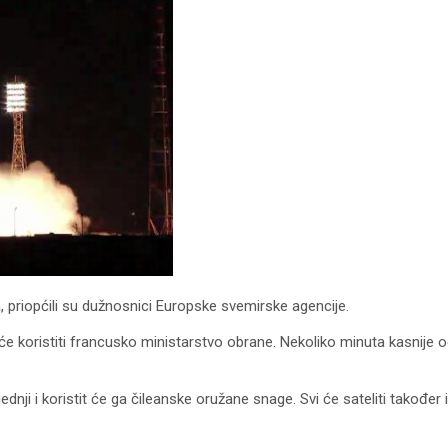
, priopćili su dužnosnici Europske svemirske agencije.
i će koristiti francusko ministarstvo obrane. Nekoliko minuta kasnije o
dnji i koristit će ga čileanske oružane snage. Svi će sateliti također i