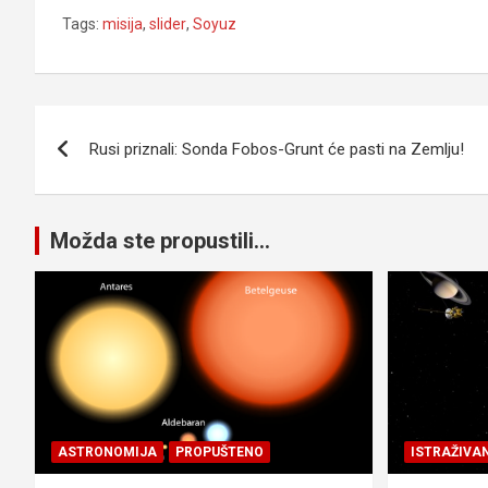
Tags:
misija
,
slider
,
Soyuz
Navigacija
Rusi priznali: Sonda Fobos-Grunt će pasti na Zemlju!
članaka
Možda ste propustili...
ASTRONOMIJA
PROPUŠTENO
ISTRAŽIVA