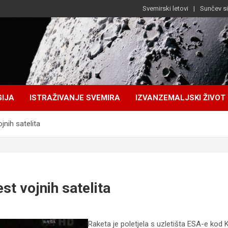
Svemirski letovi
Sunčev s
IJA
ISTRAŽIVANJE SVEMIRA
IZVANZEMALJSKI ŽIVOT
jnih satelita
st vojnih satelita
Raketa je poletjela s uzletišta ESA-e kod 