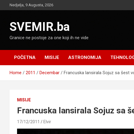
Skip
Nedjelja, 9 Augusta, 2026
to
content
SVEMIR.ba
Granice ne postoje za one koji ih ne vide
POČETNA
MISIJE
ASTRONOMIJA
TEHNOLOG
Home
2011
Decembar
Francuska lansirala Sojuz sa šest vo
MISIJE
Francuska lansirala Sojuz sa še
17/12/2011
Elvir