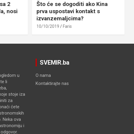
sa 2
Što će se dogoditi ako Kina
a, nosi
prva uspostavi kontakt s
izvanzemaljcima?
10/10/2019
Faris
SVEMIR.ba
pogledom u
O nama
e li
Kontaktirajte nas
eba,
oje stoje iza
niti za
onaći ćete
astronomskih
p. Neka ova
astronomiju i
e odgovor.