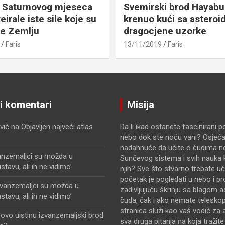
 Saturnovog mjeseca
Svemirski brod Hayabu
eirale iste sile koje su
krenuo kući sa asteroid
le Zemlju
dragocjene uzorke
Faris
13/11/2019
Faris
ji komentari
Misija
vić
na
Objavljen najveći atlas
Da li ikad ostanete fascinirani 
nebo dok ste noću vani? Osjećat
nadahnuće da učite o čudima n
anzemaljci su možda u
Sunčevog sistema i svih nauka k
avu, ali ih ne vidimo’
njih? Sve što stvarno trebate uči
početak je pogledati u nebo i pr
zvanzemaljci su možda u
zadivljujuću škrinju sa blagom 
avu, ali ih ne vidimo’
čuda, čak i ako nemate telesko
stranica služi kao vaš vodič za 
i ovo uistinu izvanzemaljski brod
sva druga pitanja na koja tražit