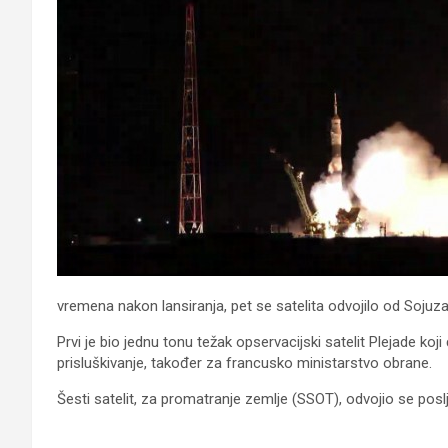
vremena nakon lansiranja, pet se satelita odvojilo od Sojuza
Prvi je bio jednu tonu težak opservacijski satelit Plejade koj
prisluškivanje, također za francusko ministarstvo obrane.
Šesti satelit, za promatranje zemlje (SSOT), odvojio se poslje