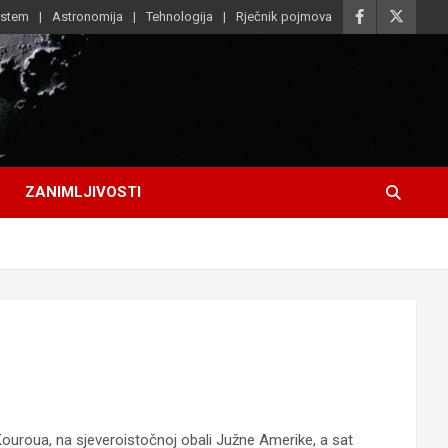
istem
Astronomija
Tehnologija
Rječnik pojmova
ZANIMLJIVOSTI
Kouroua, na sjeveroistočnoj obali Južne Amerike, a sat