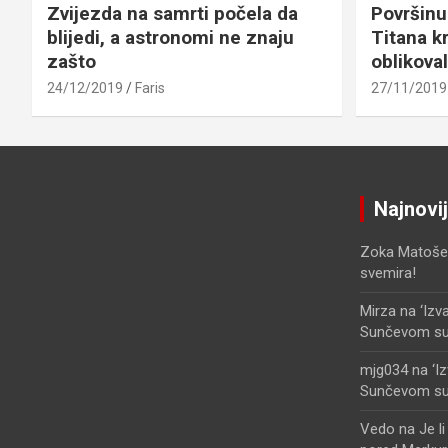
Zvijezda na samrti počela da
Površinu
blijedi, a astronomi ne znaju
Titana kr
zašto
oblikova
24/12/2019
Faris
27/11/2019
Najnovi
Zoka Matoše
svemira!
Mirza
na
‘Izv
Sunčevom sust
mjg034
na
‘I
Sunčevom sust
Vedo
na
Je l