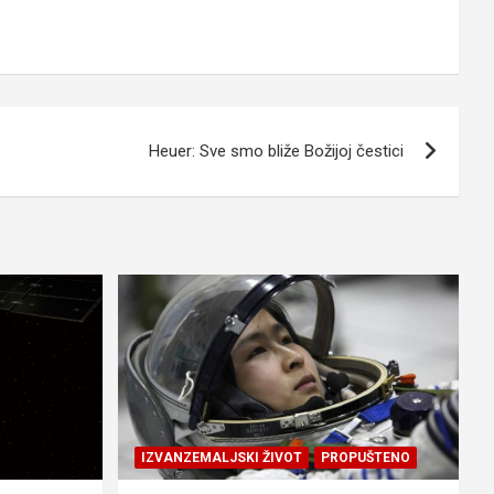
Heuer: Sve smo bliže Božijoj čestici
IZVANZEMALJSKI ŽIVOT
PROPUŠTENO