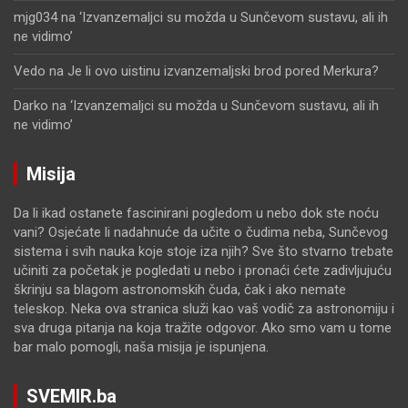
mjg034
na
‘Izvanzemaljci su možda u Sunčevom sustavu, ali ih
ne vidimo’
Vedo
na
Je li ovo uistinu izvanzemaljski brod pored Merkura?
Darko
na
‘Izvanzemaljci su možda u Sunčevom sustavu, ali ih
ne vidimo’
Misija
Da li ikad ostanete fascinirani pogledom u nebo dok ste noću
vani? Osjećate li nadahnuće da učite o čudima neba, Sunčevog
sistema i svih nauka koje stoje iza njih? Sve što stvarno trebate
učiniti za početak je pogledati u nebo i pronaći ćete zadivljujuću
škrinju sa blagom astronomskih čuda, čak i ako nemate
teleskop. Neka ova stranica služi kao vaš vodič za astronomiju i
sva druga pitanja na koja tražite odgovor. Ako smo vam u tome
bar malo pomogli, naša misija je ispunjena.
SVEMIR.ba