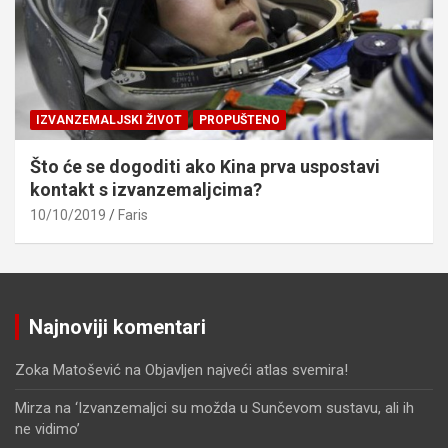
IZVANZEMALJSKI ŽIVOT
PROPUŠTENO
Što će se dogoditi ako Kina prva uspostavi
kontakt s izvanzemaljcima?
10/10/2019
Faris
Najnoviji komentari
Zoka Matošević
na
Objavljen najveći atlas svemira!
Mirza
na
‘Izvanzemaljci su možda u Sunčevom sustavu, ali ih
ne vidimo’