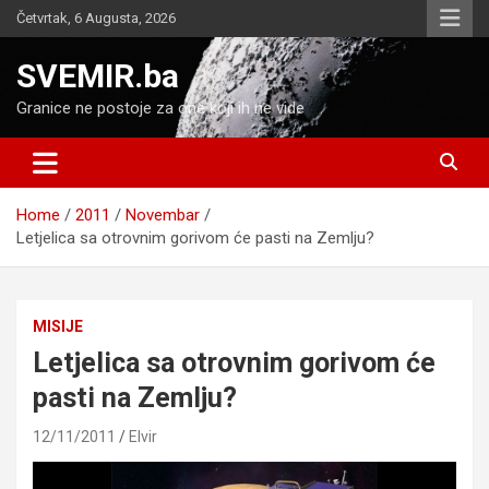
Skip
Četvrtak, 6 Augusta, 2026
to
content
SVEMIR.ba
Granice ne postoje za one koji ih ne vide
Home
2011
Novembar
Letjelica sa otrovnim gorivom će pasti na Zemlju?
MISIJE
Letjelica sa otrovnim gorivom će
pasti na Zemlju?
12/11/2011
Elvir