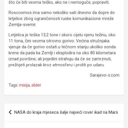
što će biti veoma teško, ako ne i nemoguće, popraviti.
Roscosmos ima samo nekoliko sati dnevno da dopre do
letjelice zbog ograničenosti ruske komunikacione mreže
Zemlja-svemir.
Letjelica je teška 13,2 tone i skoro cijelu njenu težinu, oko
11 tona, čini veoma otrovno gorivo. Većina stručnjaka
vjeruje da će gorivo ostati u tečnom stanju ukoliko sonda
krene da pada ka Zemlji i eksplodira na oko 80 kilometara
iznad površine, ali pojedini strahuju da će se zamrznuti,
preživjeti prolazak kroz atmosferu i proliti po udaru.
Sarajevo-x.com
Tags:
misija
,
slider
Navigacija
NASA do kraja mjeseca šalje najveći rover ikad na Mars
članaka