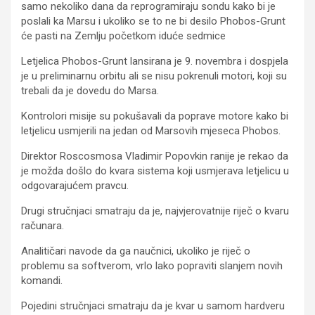
samo nekoliko dana da reprogramiraju sondu kako bi je
poslali ka Marsu i ukoliko se to ne bi desilo Phobos-Grunt
će pasti na Zemlju početkom iduće sedmice
Letjelica Phobos-Grunt lansirana je 9. novembra i dospjela
je u preliminarnu orbitu ali se nisu pokrenuli motori, koji su
trebali da je dovedu do Marsa.
Kontrolori misije su pokušavali da poprave motore kako bi
letjelicu usmjerili na jedan od Marsovih mjeseca Phobos.
Direktor Roscosmosa Vladimir Popovkin ranije je rekao da
je možda došlo do kvara sistema koji usmjerava letjelicu u
odgovarajućem pravcu.
Drugi stručnjaci smatraju da je, najvjerovatnije riječ o kvaru
računara.
Analitičari navode da ga naučnici, ukoliko je riječ o
problemu sa softverom, vrlo lako popraviti slanjem novih
komandi.
Pojedini stručnjaci smatraju da je kvar u samom hardveru