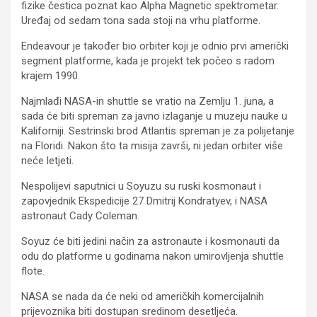
fizike čestica poznat kao Alpha Magnetic spektrometar.
Uređaj od sedam tona sada stoji na vrhu platforme.
Endeavour je također bio orbiter koji je odnio prvi američki
segment platforme, kada je projekt tek počeo s radom
krajem 1990.
Najmlađi NASA-in shuttle se vratio na Zemlju 1. juna, a
sada će biti spreman za javno izlaganje u muzeju nauke u
Kaliforniji. Sestrinski brod Atlantis spreman je za polijetanje
na Floridi. Nakon što ta misija završi, ni jedan orbiter više
neće letjeti.
Nespolijevi saputnici u Soyuzu su ruski kosmonaut i
zapovjednik Ekspedicije 27 Dmitrij Kondratyev, i NASA
astronaut Cady Coleman.
Soyuz će biti jedini način za astronaute i kosmonauti da
odu do platforme u godinama nakon umirovljenja shuttle
flote.
NASA se nada da će neki od američkih komercijalnih
prijevoznika biti dostupan sredinom desetljeća.