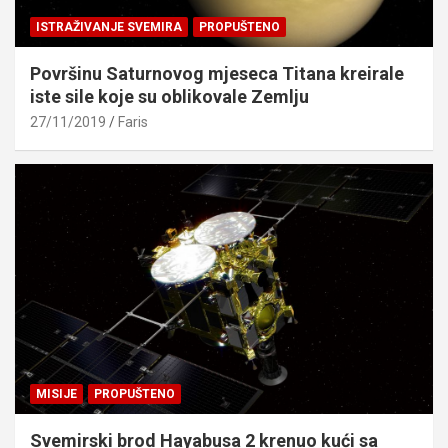
ISTRAŽIVANJE SVEMIRA
PROPUŠTENO
Površinu Saturnovog mjeseca Titana kreirale
iste sile koje su oblikovale Zemlju
27/11/2019
Faris
MISIJE
PROPUŠTENO
Svemirski brod Hayabusa 2 krenuo kući sa