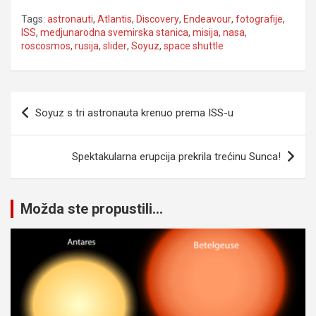
Tags:
astronauti
,
Atlantis
,
Discovery
,
Endeavour
,
fotografije
,
ISS
,
medjunarodna svemirska stanica
,
misija
,
nasa
,
roscosmos
,
rusija
,
slider
,
Soyuz
,
space shuttle
Navigacija
Soyuz s tri astronauta krenuo prema ISS-u
članaka
Spektakularna erupcija prekrila trećinu Sunca!
Možda ste propustili...