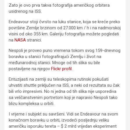
Zato je ovo prva takva fotografija američkog orbitera
usidrenog na ISS.
Endeavour stoji čvrsto na luku stanice, koja se kreće preko
površine Zemlje brzinom od 27.000 km / h i na nadmorskoj
visini od oko 355 km. Galeriju fotografija možete pogledati
na
NASA
stranici.
Nespoli je proveo puno vremena tokom svog 159-dnevnog
boravka u stanici fotografirajući Zemlju i život na
međunarodnoj stanici. Mnoge od tih slika su bile
postavljene na njegov
Flickr profil
.
Entuzijasti na zemlji su teleskopima rutinski pokušati
uhvatiti shuttle priključen na ISS, a neki od rezultata su čak
bili vrlo impresivni. No ni jedna od tih slika nije usporediva
sa veličanstvenim portretom koji je napravio Nespoli tako
blizu kompleksa u orbiti.
I vrijeme i subjekt su savršeni. Vidi se Endeavour na svom
konačnom boravku u orbiti, izvodeći posljednju veliku
američku isporuku tereta – $ 2 mlrd vrijedan eksperiment