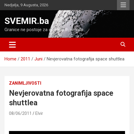
Skip
Nedjelja, 9 Augusta, 2026
to
content
SVEMIR.ba
Granice ne postoje za one koji ih ne vide
Home
2011
Juni
Nevjerovatna fotografija space shuttlea
ZANIMLJIVOSTI
Nevjerovatna fotografija space
shuttlea
08/06/2011
Elvir