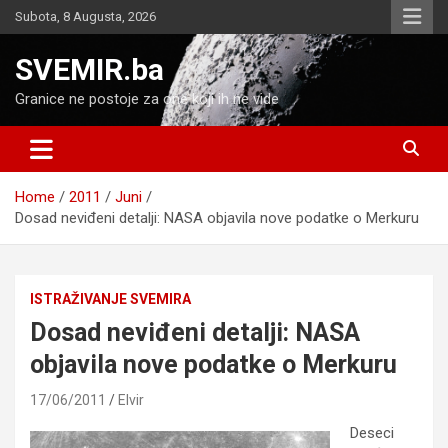
Skip
Subota, 8 Augusta, 2026
to
content
SVEMIR.ba
Granice ne postoje za one koji ih ne vide
Home
2011
Juni
Dosad neviđeni detalji: NASA objavila nove podatke o Merkuru
ISTRAŽIVANJE SVEMIRA
Dosad neviđeni detalji: NASA
objavila nove podatke o Merkuru
17/06/2011
Elvir
Deseci