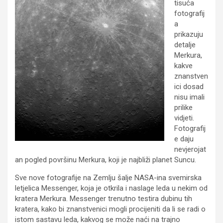
tisuća
fotografij
a
prikazuju
detalje
Merkura,
kakve
znanstven
ici dosad
nisu imali
prilike
vidjeti.
Fotografij
e daju
nevjerojat
an pogled površinu Merkura, koji je najbliži planet Suncu.
Sve nove fotografije na Zemlju šalje NASA-ina svemirska
letjelica Messenger, koja je otkrila i naslage leda u nekim od
kratera Merkura. Messenger trenutno testira dubinu tih
kratera, kako bi znanstvenici mogli procijeniti da li se radi o
istom sastavu leda, kakvog se može naći na trajno