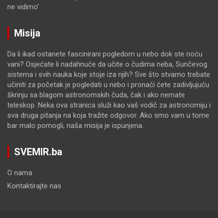
ne vidimo’
Misija
Da li ikad ostanete fascinirani pogledom u nebo dok ste noću
vani? Osjećate li nadahnuće da učite o čudima neba, Sunčevog
sistema i svih nauka koje stoje iza njih? Sve što stvarno trebate
učiniti za početak je pogledati u nebo i pronaći ćete zadivljujuću
škrinju sa blagom astronomskih čuda, čak i ako nemate
teleskop. Neka ova stranica služi kao vaš vodič za astronomiju i
sva druga pitanja na koja tražite odgovor. Ako smo vam u tome
bar malo pomogli, naša misija je ispunjena.
SVEMIR.ba
O nama
Kontaktirajte nas