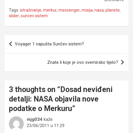
Tags:
istraživanje
,
merkur
,
messenger
,
misija
,
nasa
,
planete
,
slider
,
suncev sistem
Navigacija
Voyager 1 napušta Sunčev sistem?
članaka
Znate li koje je ovo svemirsko tijelo?
3 thoughts on “
Dosad neviđeni
detalji: NASA objavila nove
podatke o Merkuru
”
mjg034
kaže:
23/06/2011 u 11:29