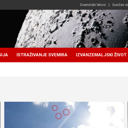
Svemirski letovi
Sunčev s
IJA
ISTRAŽIVANJE SVEMIRA
IZVANZEMALJSKI ŽIVOT