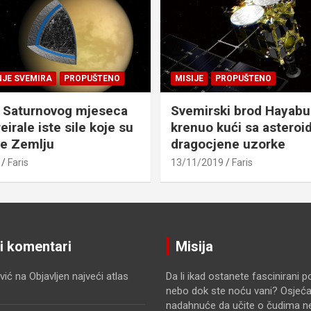
NJE SVEMIRA
PROPUŠTENO
MISIJE
PROPUŠTENO
 Saturnovog mjeseca
Svemirski brod Hayabu
eirale iste sile koje su
krenuo kući sa asteroid
le Zemlju
dragocjene uzorke
Faris
13/11/2019
Faris
ji komentari
Misija
vić
na
Objavljen najveći atlas
Da li ikad ostanete fascinirani 
nebo dok ste noću vani? Osjećat
nadahnuće da učite o čudima n