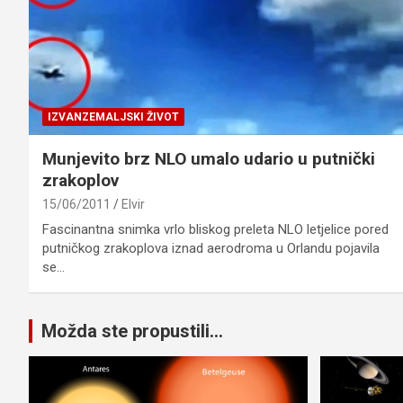
IZVANZEMALJSKI ŽIVOT
Munjevito brz NLO umalo udario u putnički
zrakoplov
15/06/2011
Elvir
Fascinantna snimka vrlo bliskog preleta NLO letjelice pored
putničkog zrakoplova iznad aerodroma u Orlandu pojavila
se…
Možda ste propustili...