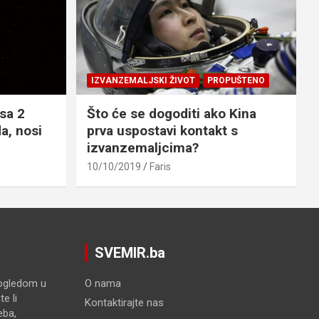
IZVANZEMALJSKI ŽIVOT
PROPUŠTENO
sa 2
Što će se dogoditi ako Kina
a, nosi
prva uspostavi kontakt s
izvanzemaljcima?
10/10/2019
Faris
SVEMIR.ba
pogledom u
O nama
e li
Kontaktirajte nas
eba,