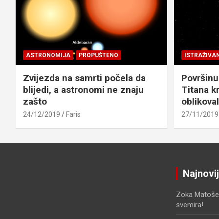
ASTRONOMIJA
PROPUŠTENO
ISTRAŽIVA
Zvijezda na samrti počela da
Površinu
blijedi, a astronomi ne znaju
Titana kr
zašto
oblikova
24/12/2019
Faris
27/11/2019
Najnovi
Zoka Matoše
svemira!