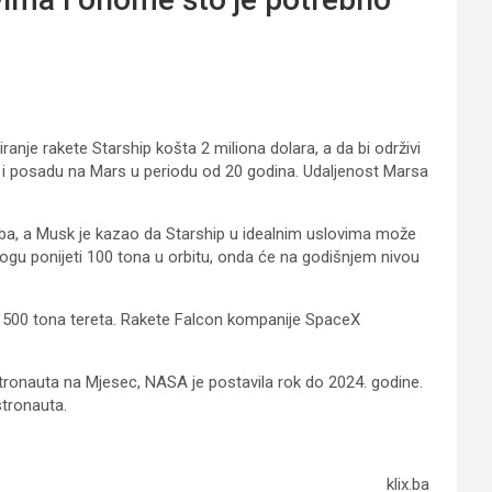
anje rakete Starship košta 2 miliona dolara, a da bi održivi
ru i posadu na Mars u periodu od 20 godina. Udaljenost Marsa
reba, a Musk je kazao da Starship u idealnim uslovima može
 mogu ponijeti 100 tona u orbitu, onda će na godišnjem nivou
o 500 tona tereta. Rakete Falcon kompanije SpaceX
tronauta na Mjesec, NASA je postavila rok do 2024. godine.
stronauta.
klix.ba