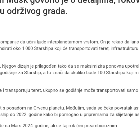
ju održivog grada.
mpanije da učini ljude interplanetarnom vrstom. On je rekao da lansir
sirati oko 1.000 Starshipa koji će transportovati teret, infrastruktu
jeti. Njegov dizajn je prilagođen tako da se maksimizira ponovna upot
va godišnje za Starship, a to znači da ukoliko bude 100 Starshipa koji
ne i transportuju teret, ukupno se godišnje može transportovati sam
i let s posadom na Crvenu planetu. Međutim, sada se čeka povratak as
rship do 2022. godine kako bi pomogao u pripremama za slijetanje a
 na Mars 2024. godine, ali se taj rok čini preambicioznim.