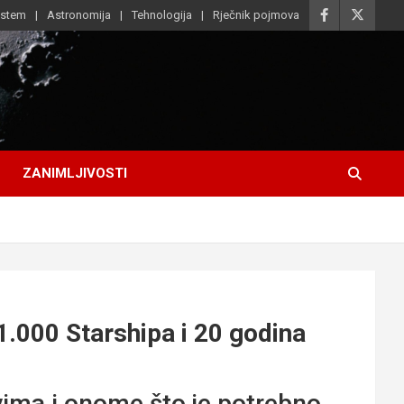
istem
Astronomija
Tehnologija
Rječnik pojmova
ZANIMLJIVOSTI
1.000 Starshipa i 20 godina
vima i onome što je potrebno