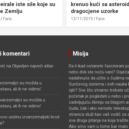
eirale iste sile koje su
krenuo kući sa asteroid
le Zemlju
dragocjene uzorke
Faris
13/11/2019
Faris
ji komentari
Misija
vić
na
Objavljen najveći atlas
Da li ikad ostanete fascinirani 
nebo dok ste noću vani? Osjećat
nadahnuće da učite o čudima n
anzemaljci su možda u
Sunčevog sistema i svih nauka k
avu, ali ih ne vidimo’
njih? Sve što stvarno trebate uči
početak je pogledati u nebo i pr
zvanzemaljci su možda u
zadivljujuću škrinju sa blagom 
avu, ali ih ne vidimo’
čuda, čak i ako nemate telesko
stranica služi kao vaš vodič za 
i ovo uistinu izvanzemaljski brod
sva druga pitanja na koja tražit
a?
Ako smo vam u tome bar malo 