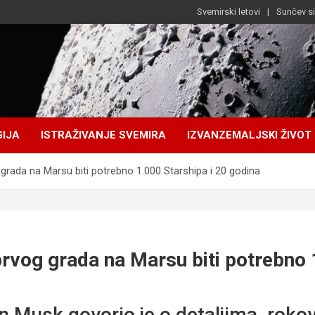
Svemirski letovi
Sunčev s
IJA
ISTRAŽIVANJE SVEMIRA
IZVANZEMALJSKI ŽIVOT
 grada na Marsu biti potrebno 1.000 Starshipa i 20 godina
prvog grada na Marsu biti potrebno 
 Musk govorio je o detaljima, roko