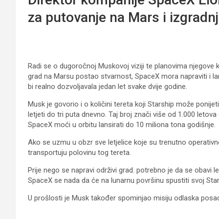
za putovanje na Mars i izgradn
Radi se o dugoročnoj Muskovoj viziji te planovima njegove ko
grad na Marsu postao stvarnost, SpaceX mora napraviti i lan
bi realno dozvoljavala jedan let svake dvije godine.
Musk je govorio i o količini tereta koji Starship može poni
letjeti do tri puta dnevno. Taj broj znači više od 1.000 leto
SpaceX moći u orbitu lansirati do 10 miliona tona godišnje.
Ako se uzmu u obzr sve letjelice koje su trenutno operativ
transportuju polovinu tog tereta.
Prije nego se napravi održivi grad. potrebno je da se obav
SpaceX se nada da će na lunarnu površinu spustiti svoj Sta
U prošlosti je Musk također spominjao misiju odlaska posade