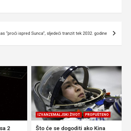
s “proći ispred Sunca”, sljedeći tranzit tek 2032. godine
IZVANZEMALJSKI ŽIVOT
PROPUŠTENO
sa 2
Što će se dogoditi ako Kina