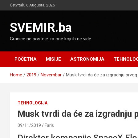
Skip
Četvrtak, 6 Augusta, 2026
to
content
SVEMIR.ba
Granice ne postoje za one koji ih ne vide
POČETNA
MISIJE
ASTRONOMIJA
TEHNOLOG
Home
2019
Novembar
Musk tvrdi da će za izgradnju prvog
TEHNOLOGIJA
Musk tvrdi da će za izgradnju 
09/11/2019
Faris
Direktor kompanije SpaceX Elon