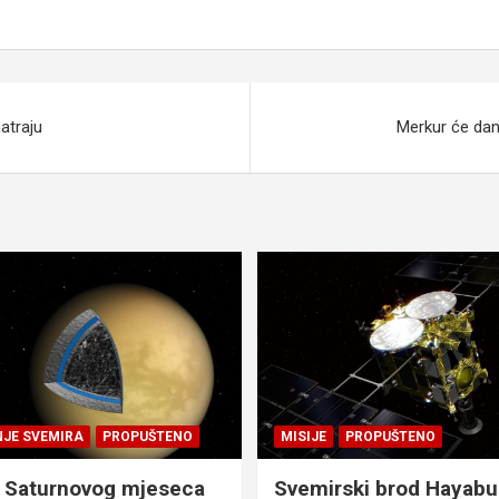
atraju
Merkur će dana
NJE SVEMIRA
PROPUŠTENO
MISIJE
PROPUŠTENO
 Saturnovog mjeseca
Svemirski brod Hayabu