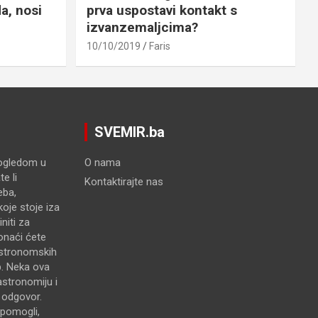
a, nosi
prva uspostavi kontakt s
izvanzemaljcima?
10/10/2019
Faris
SVEMIR.ba
pogledom u
O nama
e li
Kontaktirajte nas
eba,
oje stoje iza
niti za
onaći ćete
astronomskih
p. Neka ova
astronomiju i
e odgovor.
pomogli,