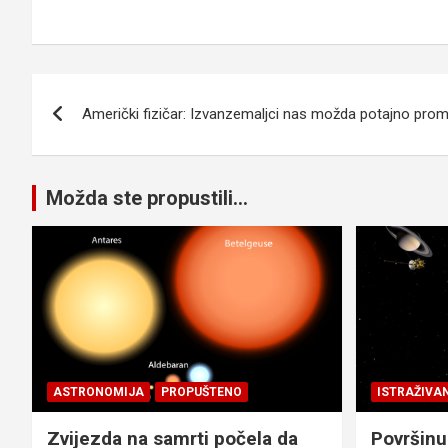
Navigacija
Američki fizičar: Izvanzemaljci nas možda potajno prom
članaka
Možda ste propustili...
ASTRONOMIJA
PROPUŠTENO
ISTRAŽIVA
Zvijezda na samrti počela da
Površinu