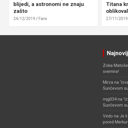
blijedi, a astronomi ne znaju
Titana kr
zašto
oblikova
24/12/2019
Faris
27/11/2019
Najnovi
Zoka Matoše
svemira!
Mirza
na
‘Izv
Sunčevom sust
mjg034
na
‘I
Sunčevom sust
Vedo
na
Je l
pored Merkur