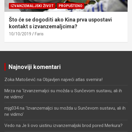
IZVANZEMALJSKI ŽIVOT
PROPUŠTENO
Što će se dogoditi ako Kina prva uspostavi
kontakt s izvanzemaljcima?
10/10/2019
Faris
Najnoviji komentari
Zoka Matošević
na
Objavljen najveći atlas svemira!
Mirza
na
‘Izvanzemaljci su možda u Sunčevom sustavu, ali ih
ne vidimo’
mjg034
na
‘Izvanzemaljci su možda u Sunčevom sustavu, ali ih
ne vidimo’
Vedo
na
Je li ovo uistinu izvanzemaljski brod pored Merkura?