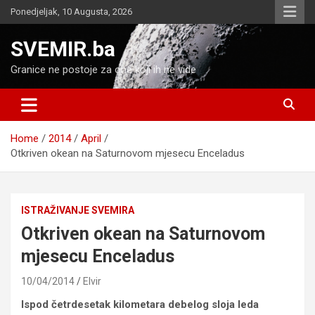
Skip
Ponedjeljak, 10 Augusta, 2026
to
content
SVEMIR.ba
Granice ne postoje za one koji ih ne vide
Home
2014
April
Otkriven okean na Saturnovom mjesecu Enceladus
ISTRAŽIVANJE SVEMIRA
Otkriven okean na Saturnovom
mjesecu Enceladus
10/04/2014
Elvir
Ispod četrdesetak kilometara debelog sloja leda