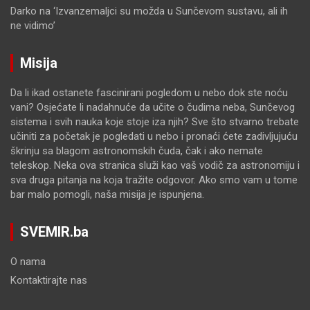
Darko
na
‘Izvanzemaljci su možda u Sunčevom sustavu, ali ih
ne vidimo’
Misija
Da li ikad ostanete fascinirani pogledom u nebo dok ste noću
vani? Osjećate li nadahnuće da učite o čudima neba, Sunčevog
sistema i svih nauka koje stoje iza njih? Sve što stvarno trebate
učiniti za početak je pogledati u nebo i pronaći ćete zadivljujuću
škrinju sa blagom astronomskih čuda, čak i ako nemate
teleskop. Neka ova stranica služi kao vaš vodič za astronomiju i
sva druga pitanja na koja tražite odgovor. Ako smo vam u tome
bar malo pomogli, naša misija je ispunjena.
SVEMIR.ba
O nama
Kontaktirajte nas