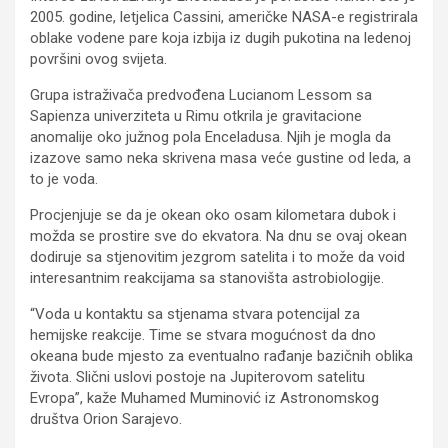
2005. godine, letjelica Cassini, američke NASA-e registrirala
oblake vodene pare koja izbija iz dugih pukotina na ledenoj
površini ovog svijeta.
Grupa istraživača predvođena Lucianom Lessom sa
Sapienza univerziteta u Rimu otkrila je gravitacione
anomalije oko južnog pola Enceladusa. Njih je mogla da
izazove samo neka skrivena masa veće gustine od leda, a
to je voda.
Procjenjuje se da je okean oko osam kilometara dubok i
možda se prostire sve do ekvatora. Na dnu se ovaj okean
dodiruje sa stjenovitim jezgrom satelita i to može da void
interesantnim reakcijama sa stanovišta astrobiologije.
“Voda u kontaktu sa stjenama stvara potencijal za
hemijske reakcije. Time se stvara mogućnost da dno
okeana bude mjesto za eventualno rađanje bazičnih oblika
života. Slični uslovi postoje na Jupiterovom satelitu
Evropa”, kaže Muhamed Muminović iz Astronomskog
društva Orion Sarajevo.