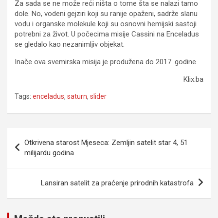
Za sada se ne može reći ništa o tome šta se nalazi tamo
dole. No, vodeni gejziri koji su ranije opaženi, sadrže slanu
vodu i organske molekule koji su osnovni hemijski sastoji
potrebni za život. U počecima misije Cassini na Enceladus
se gledalo kao nezanimljiv objekat.
Inače ova svemirska misija je produžena do 2017. godine.
Klix.ba
Tags:
enceladus
,
saturn
,
slider
Navigacija
Otkrivena starost Mjeseca: Zemljin satelit star 4, 51
članaka
milijardu godina
Lansiran satelit za praćenje prirodnih katastrofa