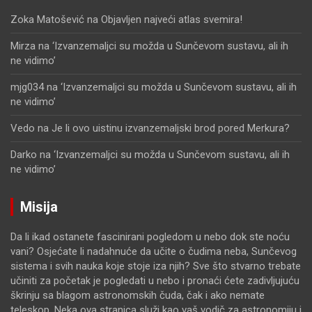
Zoka Matošević
na
Objavljen najveći atlas svemira!
Mirza
na
‘Izvanzemaljci su možda u Sunčevom sustavu, ali ih
ne vidimo’
mjg034
na
‘Izvanzemaljci su možda u Sunčevom sustavu, ali ih
ne vidimo’
Vedo
na
Je li ovo uistinu izvanzemaljski brod pored Merkura?
Darko
na
‘Izvanzemaljci su možda u Sunčevom sustavu, ali ih
ne vidimo’
Misija
Da li ikad ostanete fascinirani pogledom u nebo dok ste noću
vani? Osjećate li nadahnuće da učite o čudima neba, Sunčevog
sistema i svih nauka koje stoje iza njih? Sve što stvarno trebate
učiniti za početak je pogledati u nebo i pronaći ćete zadivljujuću
škrinju sa blagom astronomskih čuda, čak i ako nemate
teleskop. Neka ova stranica služi kao vaš vodič za astronomiju i