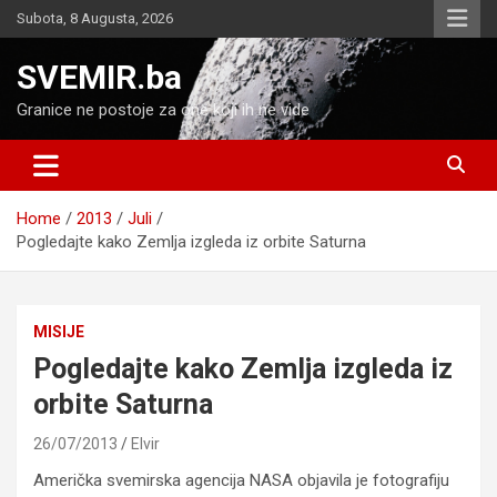
Skip
Subota, 8 Augusta, 2026
to
content
SVEMIR.ba
Granice ne postoje za one koji ih ne vide
Home
2013
Juli
Pogledajte kako Zemlja izgleda iz orbite Saturna
MISIJE
Pogledajte kako Zemlja izgleda iz
orbite Saturna
26/07/2013
Elvir
Američka svemirska agencija NASA objavila je fotografiju