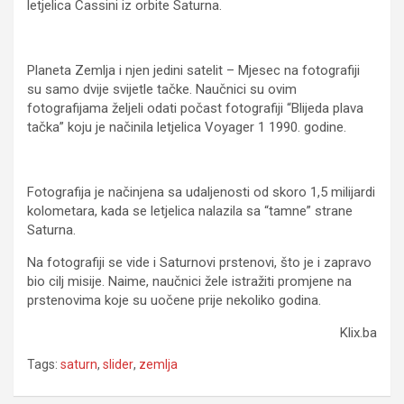
letjelica Cassini iz orbite Saturna.
Planeta Zemlja i njen jedini satelit – Mjesec na fotografiji
su samo dvije svijetle tačke. Naučnici su ovim
fotografijama željeli odati počast fotografiji “Blijeda plava
tačka” koju je načinila letjelica Voyager 1 1990. godine.
Fotografija je načinjena sa udaljenosti od skoro 1,5 milijardi
kolometara, kada se letjelica nalazila sa “tamne” strane
Saturna.
Na fotografiji se vide i Saturnovi prstenovi, što je i zapravo
bio cilj misije. Naime, naučnici žele istražiti promjene na
prstenovima koje su uočene prije nekoliko godina.
Klix.ba
Tags:
saturn
,
slider
,
zemlja