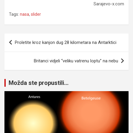
Sarajevo-x.com
Tags:
nasa
,
slider
Navigacija
Proletite kroz kanjon dug 28 kilometara na Antarktici
članaka
Britanci vidjeli “veliku vatrenu loptu” na nebu
Možda ste propustili...