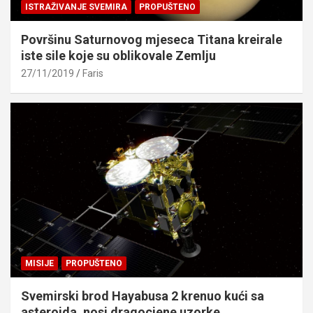
ISTRAŽIVANJE SVEMIRA
PROPUŠTENO
Površinu Saturnovog mjeseca Titana kreirale
iste sile koje su oblikovale Zemlju
27/11/2019
Faris
MISIJE
PROPUŠTENO
Svemirski brod Hayabusa 2 krenuo kući sa
asteroida, nosi dragocjene uzorke