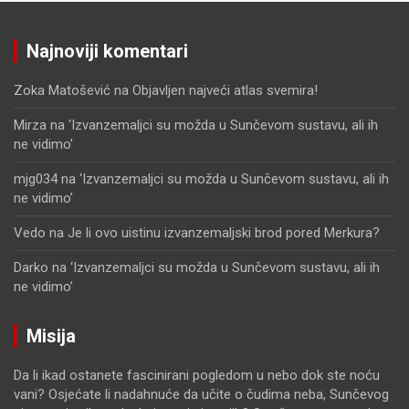
Najnoviji komentari
Zoka Matošević
na
Objavljen najveći atlas svemira!
Mirza
na
‘Izvanzemaljci su možda u Sunčevom sustavu, ali ih
ne vidimo’
mjg034
na
‘Izvanzemaljci su možda u Sunčevom sustavu, ali ih
ne vidimo’
Vedo
na
Je li ovo uistinu izvanzemaljski brod pored Merkura?
Darko
na
‘Izvanzemaljci su možda u Sunčevom sustavu, ali ih
ne vidimo’
Misija
Da li ikad ostanete fascinirani pogledom u nebo dok ste noću
vani? Osjećate li nadahnuće da učite o čudima neba, Sunčevog