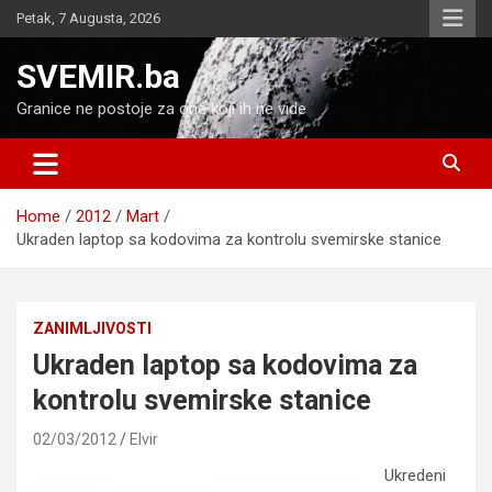
Skip
Petak, 7 Augusta, 2026
to
content
SVEMIR.ba
Granice ne postoje za one koji ih ne vide
Home
2012
Mart
Ukraden laptop sa kodovima za kontrolu svemirske stanice
ZANIMLJIVOSTI
Ukraden laptop sa kodovima za
kontrolu svemirske stanice
02/03/2012
Elvir
Ukredeni