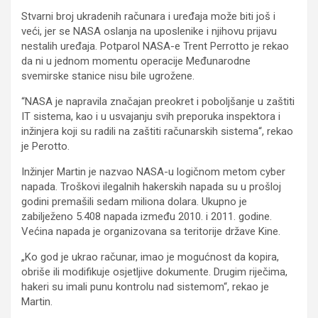
Stvarni broj ukradenih računara i uređaja može biti još i
veći, jer se NASA oslanja na uposlenike i njihovu prijavu
nestalih uređaja. Potparol NASA-e Trent Perrotto je rekao
da ni u jednom momentu operacije Međunarodne
svemirske stanice nisu bile ugrožene.
“NASA je napravila značajan preokret i poboljšanje u zaštiti
IT sistema, kao i u usvajanju svih preporuka inspektora i
inžinjera koji su radili na zaštiti računarskih sistema“, rekao
je Perotto.
Inžinjer Martin je nazvao NASA-u logičnom metom cyber
napada. Troškovi ilegalnih hakerskih napada su u prošloj
godini premašili sedam miliona dolara. Ukupno je
zabilježeno 5.408 napada između 2010. i 2011. godine.
Većina napada je organizovana sa teritorije države Kine.
„Ko god je ukrao računar, imao je mogućnost da kopira,
obriše ili modifikuje osjetljive dokumente. Drugim riječima,
hakeri su imali punu kontrolu nad sistemom“, rekao je
Martin.