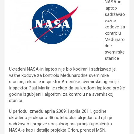
NASA-in
laptop
sadržavao
važne
kodove za
kontrolu
Međunaro
dne
svemirske
stanice
Ukradeni NASA-in laptop nije bio kodiran i sadržavao je
važne kodove za kontrolu Međunarodne svemirske
stanice, rekao je inspektor Američke svemirske agencije.
Inspektor Paul Martin je rekao da su krađom laptopa prošle
godine izgubljeni i algoritmi za kontrolu na svemirskoj
stanici.
U periodu između aprila 2009. i aprila 2011. godine
ukradeno je ukupno 48 notebooka, ali jedan od njih je
sadržavao i brojeve socijalnog osiguranja uposlenika
NASA-e kao i detalje projekta Orion, prenosi MSN.