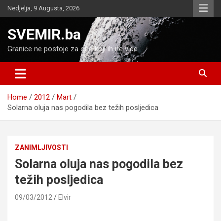
Skip
Nedjelja, 9 Augusta, 2026
to
content
SVEMIR.ba
Granice ne postoje za one koji ih ne vide
Home
2012
Mart
Solarna oluja nas pogodila bez težih posljedica
ZANIMLJIVOSTI
Solarna oluja nas pogodila bez
težih posljedica
09/03/2012
Elvir