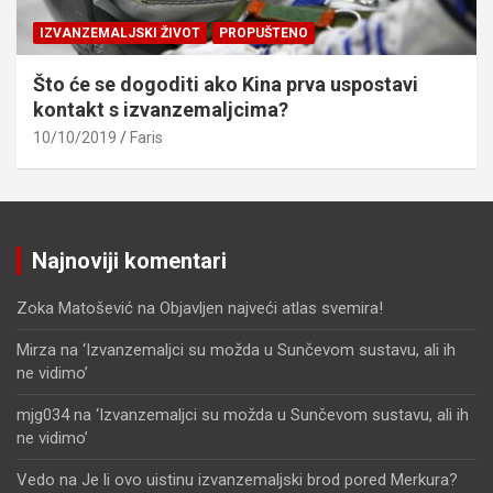
IZVANZEMALJSKI ŽIVOT
PROPUŠTENO
Što će se dogoditi ako Kina prva uspostavi
kontakt s izvanzemaljcima?
10/10/2019
Faris
Najnoviji komentari
Zoka Matošević
na
Objavljen najveći atlas svemira!
Mirza
na
‘Izvanzemaljci su možda u Sunčevom sustavu, ali ih
ne vidimo’
mjg034
na
‘Izvanzemaljci su možda u Sunčevom sustavu, ali ih
ne vidimo’
Vedo
na
Je li ovo uistinu izvanzemaljski brod pored Merkura?