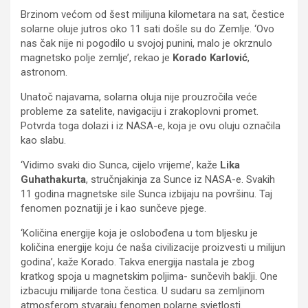
Brzinom većom od šest milijuna kilometara na sat, čestice
solarne oluje jutros oko 11 sati došle su do Zemlje. ‘Ovo
nas čak nije ni pogodilo u svojoj punini, malo je okrznulo
magnetsko polje zemlje’, rekao je
Korado Karlović
,
astronom.
Unatoč najavama, solarna oluja nije prouzročila veće
probleme za satelite, navigaciju i zrakoplovni promet.
Potvrda toga dolazi i iz NASA-e, koja je ovu oluju označila
kao slabu.
‘Vidimo svaki dio Sunca, cijelo vrijeme’, kaže
Lika
Guhathakurta
, stručnjakinja za Sunce iz NASA-e. Svakih
11 godina magnetske sile Sunca izbijaju na površinu. Taj
fenomen poznatiji je i kao sunčeve pjege.
‘Količina energije koja je oslobođena u tom bljesku je
količina energije koju će naša civilizacije proizvesti u milijun
godina’, kaže Korado. Takva energija nastala je zbog
kratkog spoja u magnetskim poljima- sunčevih baklji. One
izbacuju milijarde tona čestica. U sudaru sa zemljinom
atmosferom stvaraju fenomen polarne svjetlosti.