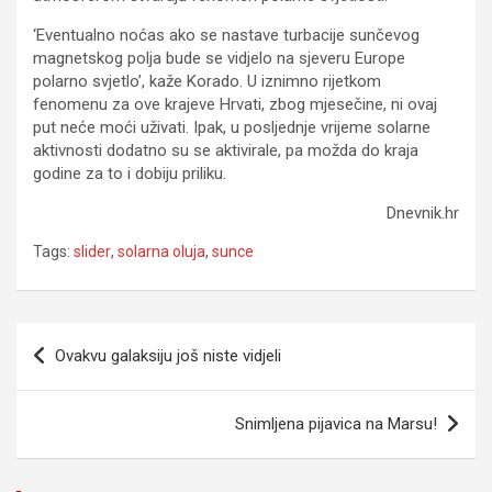
‘Eventualno noćas ako se nastave turbacije sunčevog
magnetskog polja bude se vidjelo na sjeveru Europe
polarno svjetlo’, kaže Korado. U iznimno rijetkom
fenomenu za ove krajeve Hrvati, zbog mjesečine, ni ovaj
put neće moći uživati. Ipak, u posljednje vrijeme solarne
aktivnosti dodatno su se aktivirale, pa možda do kraja
godine za to i dobiju priliku.
Dnevnik.hr
Tags:
slider
,
solarna oluja
,
sunce
Navigacija
Ovakvu galaksiju još niste vidjeli
članaka
Snimljena pijavica na Marsu!