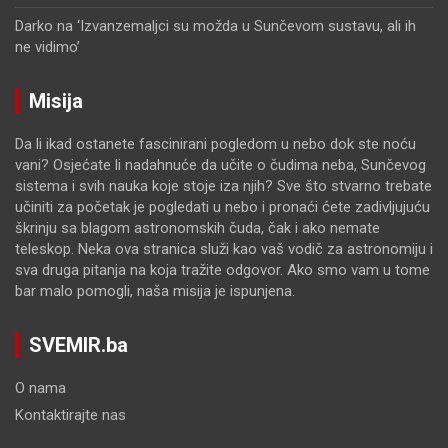
Darko
na
‘Izvanzemaljci su možda u Sunčevom sustavu, ali ih
ne vidimo’
Misija
Da li ikad ostanete fascinirani pogledom u nebo dok ste noću
vani? Osjećate li nadahnuće da učite o čudima neba, Sunčevog
sistema i svih nauka koje stoje iza njih? Sve što stvarno trebate
učiniti za početak je pogledati u nebo i pronaći ćete zadivljujuću
škrinju sa blagom astronomskih čuda, čak i ako nemate
teleskop. Neka ova stranica služi kao vaš vodič za astronomiju i
sva druga pitanja na koja tražite odgovor. Ako smo vam u tome
bar malo pomogli, naša misija je ispunjena.
SVEMIR.ba
O nama
Kontaktirajte nas