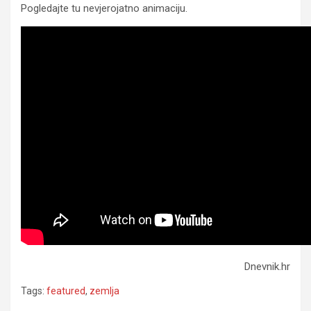
Pogledajte tu nevjerojatno animaciju.
Dnevnik.hr
Tags:
featured
,
zemlja