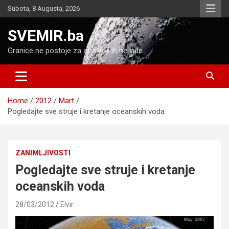
Skip
Subota, 8 Augusta, 2026
to
content
SVEMIR.ba
Granice ne postoje za one koji ih ne vide
Home
2012
Mart
Pogledajte sve struje i kretanje oceanskih voda
ZANIMLJIVOSTI
Pogledajte sve struje i kretanje
oceanskih voda
28/03/2012
Elvir