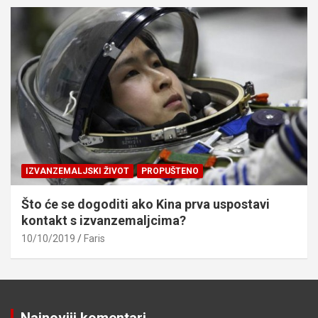
IZVANZEMALJSKI ŽIVOT
PROPUŠTENO
Što će se dogoditi ako Kina prva uspostavi
kontakt s izvanzemaljcima?
10/10/2019
Faris