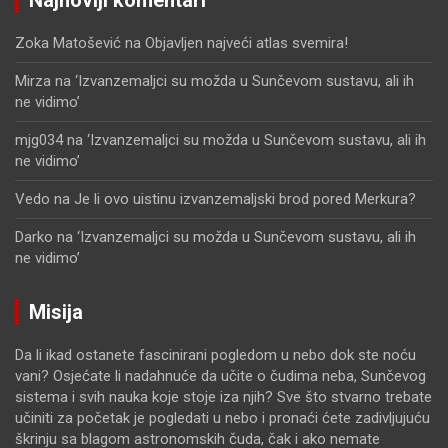
Najnoviji komentari
Zoka Matošević
na
Objavljen najveći atlas svemira!
Mirza
na
‘Izvanzemaljci su možda u Sunčevom sustavu, ali ih
ne vidimo’
mjg034
na
‘Izvanzemaljci su možda u Sunčevom sustavu, ali ih
ne vidimo’
Vedo
na
Je li ovo uistinu izvanzemaljski brod pored Merkura?
Darko
na
‘Izvanzemaljci su možda u Sunčevom sustavu, ali ih
ne vidimo’
Misija
Da li ikad ostanete fascinirani pogledom u nebo dok ste noću
vani? Osjećate li nadahnuće da učite o čudima neba, Sunčevog
sistema i svih nauka koje stoje iza njih? Sve što stvarno trebate
učiniti za početak je pogledati u nebo i pronaći ćete zadivljujuću
škrinju sa blagom astronomskih čuda, čak i ako nemate