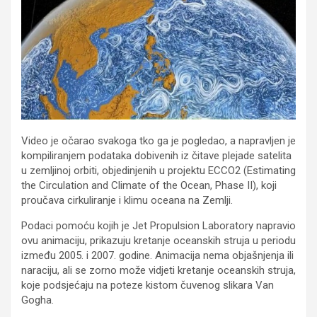
Video je očarao svakoga tko ga je pogledao, a napravljen je
kompiliranjem podataka dobivenih iz čitave plejade satelita
u zemljinoj orbiti, objedinjenih u projektu ECCO2 (Estimating
the Circulation and Climate of the Ocean, Phase II), koji
proučava cirkuliranje i klimu oceana na Zemlji.
Podaci pomoću kojih je Jet Propulsion Laboratory napravio
ovu animaciju, prikazuju kretanje oceanskih struja u periodu
između 2005. i 2007. godine. Animacija nema objašnjenja ili
naraciju, ali se zorno može vidjeti kretanje oceanskih struja,
koje podsjećaju na poteze kistom čuvenog slikara Van
Gogha.