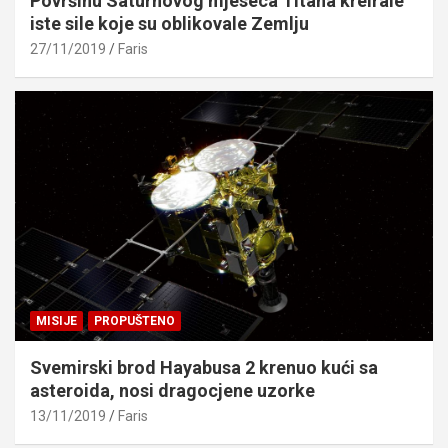
Površinu Saturnovog mjeseca Titana kreirale
iste sile koje su oblikovale Zemlju
27/11/2019
Faris
MISIJE
PROPUŠTENO
Svemirski brod Hayabusa 2 krenuo kući sa
asteroida, nosi dragocjene uzorke
13/11/2019
Faris