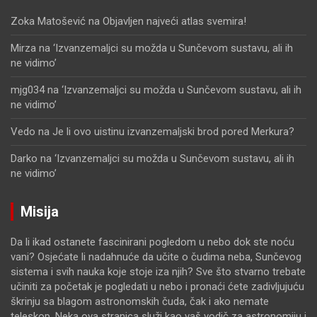
Zoka Matošević
na
Objavljen najveći atlas svemira!
Mirza
na
‘Izvanzemaljci su možda u Sunčevom sustavu, ali ih
ne vidimo’
mjg034
na
‘Izvanzemaljci su možda u Sunčevom sustavu, ali ih
ne vidimo’
Vedo
na
Je li ovo uistinu izvanzemaljski brod pored Merkura?
Darko
na
‘Izvanzemaljci su možda u Sunčevom sustavu, ali ih
ne vidimo’
Misija
Da li ikad ostanete fascinirani pogledom u nebo dok ste noću
vani? Osjećate li nadahnuće da učite o čudima neba, Sunčevog
sistema i svih nauka koje stoje iza njih? Sve što stvarno trebate
učiniti za početak je pogledati u nebo i pronaći ćete zadivljujuću
škrinju sa blagom astronomskih čuda, čak i ako nemate
teleskop. Neka ova stranica služi kao vaš vodič za astronomiju i