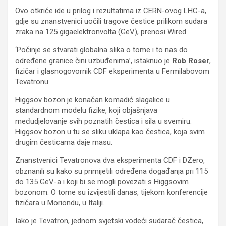
Ovo otkriće ide u prilog i rezultatima iz CERN-ovog LHC-a,
gdje su znanstvenici uočili tragove čestice prilikom sudara
zraka na 125 gigaelektronvolta (GeV), prenosi Wired.
‘Počinje se stvarati globalna slika o tome i to nas do
određene granice čini uzbuđenima’, istaknuo je
Rob Roser
,
fizičar i glasnogovornik CDF eksperimenta u Fermilabovom
Tevatronu.
Higgsov bozon je konačan komadić slagalice u
standardnom modelu fizike, koji objašnjava
međudjelovanje svih poznatih čestica i sila u svemiru.
Higgsov bozon u tu se sliku uklapa kao čestica, koja svim
drugim česticama daje masu.
Znanstvenici Tevatronova dva eksperimenta CDF i DZero,
obznanili su kako su primijetili određena događanja pri 115
do 135 GeV-a i koji bi se mogli povezati s Higgsovim
bozonom. O tome su izvijestili danas, tijekom konferencije
fizičara u Moriondu, u Italiji.
Iako je Tevatron, jednom svjetski vodeći sudarač čestica,