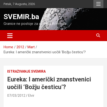
Skip
Petak, 7 Augusta, 2026
to
content
SVEMIR.ba
Granice ne postoje za one koji ih ne vide
Home
2012
Mart
Eureka: I američki znanstvenici uočili ‘Božju česticu’?
ISTRAŽIVANJE SVEMIRA
Eureka: I američki znanstvenici
uočili ‘Božju česticu’?
07/03/2012
Elvir