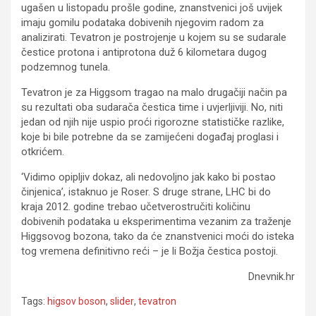
ugašen u listopadu prošle godine, znanstvenici još uvijek
imaju gomilu podataka dobivenih njegovim radom za
analizirati. Tevatron je postrojenje u kojem su se sudarale
čestice protona i antiprotona duž 6 kilometara dugog
podzemnog tunela.
Tevatron je za Higgsom tragao na malo drugačiji način pa
su rezultati oba sudarača čestica time i uvjerljiviji. No, niti
jedan od njih nije uspio proći rigorozne statističke razlike,
koje bi bile potrebne da se zamijećeni događaj proglasi i
otkrićem.
‘Vidimo opipljiv dokaz, ali nedovoljno jak kako bi postao
činjenica’, istaknuo je Roser. S druge strane, LHC bi do
kraja 2012. godine trebao učetverostručiti količinu
dobivenih podataka u eksperimentima vezanim za traženje
Higgsovog bozona, tako da će znanstvenici moći do isteka
tog vremena definitivno reći – je li Božja čestica postoji.
Dnevnik.hr
Tags:
higsov boson
,
slider
,
tevatron