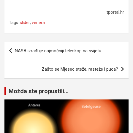
tportal.hr
Tags:
slider
,
venera
Navigacija
NASA izrađuje najmoćniji teleskop na svijetu
članaka
Zašto se Mjesec steže, rasteže i puca?
Možda ste propustili...