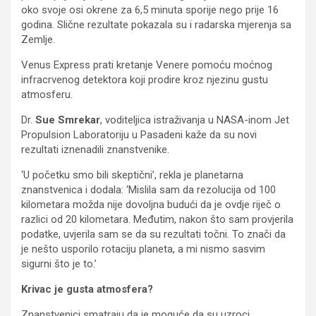
oko svoje osi okrene za 6,5 minuta sporije nego prije 16
godina. Slične rezultate pokazala su i radarska mjerenja sa
Zemlje.
Venus Express prati kretanje Venere pomoću moćnog
infracrvenog detektora koji prodire kroz njezinu gustu
atmosferu.
Dr.
Sue Smrekar
, voditeljica istraživanja u NASA-inom Jet
Propulsion Laboratoriju u Pasadeni kaže da su novi
rezultati iznenadili znanstvenike.
‘U početku smo bili skeptični’, rekla je planetarna
znanstvenica i dodala: ‘Mislila sam da rezolucija od 100
kilometara možda nije dovoljna budući da je ovdje riječ o
razlici od 20 kilometara. Međutim, nakon što sam provjerila
podatke, uvjerila sam se da su rezultati točni. To znači da
je nešto usporilo rotaciju planeta, a mi nismo sasvim
sigurni što je to.’
Krivac je gusta atmosfera?
Znanstvenici smatraju da je moguće da su uzroci