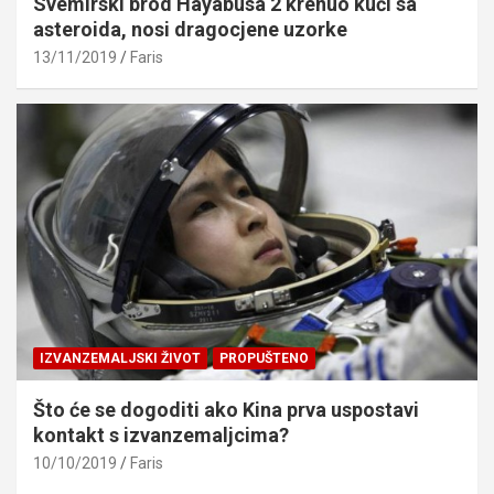
Svemirski brod Hayabusa 2 krenuo kući sa
asteroida, nosi dragocjene uzorke
13/11/2019
Faris
IZVANZEMALJSKI ŽIVOT
PROPUŠTENO
Što će se dogoditi ako Kina prva uspostavi
kontakt s izvanzemaljcima?
10/10/2019
Faris