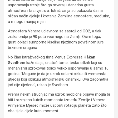
usporavanja trenje što ga stvaraju Venerina gusta
atmosfera i brzi vjetrovi. Istraživanja su pokazala da na
sličan način djeluje i kretanje Zemljine atmosfere, međutim,
u mnogo manjoj mjeri.
Atmosfera Venere uglavnom se sastoji od CO2, a tlak
zraka ondje je 90 puta veći nego na Zemlji. Osim toga,
gusti oblaci sumporne kiseline njezinom površinom jure
brzinom uragana.
No član istraživačkog tima Venus Expressa
Håkan
Svedhem
kaže da je, unatoč tome, teško otkriti koji su
mehanizmi uzrokovali toliko veliko usporavanje u samo 16
godina. ‘Moguće je da je uzrok solarni ciklus ili vremenski
utjecaji koji oblikuju atmosfersku dinamiku. Ova zagonetka
još nije riješena’, rekao je Svedhem.
Prema nekim stručnjacima uzrok neobične pojave mogla bi
biti i razmjena kutnih momenata između Zemlje i Venere.
Primjerice Mjesec može usporiti rotaciju planeta zato što
oba tijela dijele kutni moment.