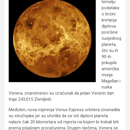
temelju
podataka
o brzini
kretanja
dijelova
površine
susjednog
planeta,
što su ih
90-ih
prikupile
američka
misija
Magellan i
ruska
Venera, znanstvenici su izračunali da jedan Venerin dan
traje 243,015 Zemljinih.
Međutim, nova mjerenja Venus Express orbitera iznenadila
su stručnjake jer su utvrdila da se isti dijelovi planeta
nalaze čak 20 kilometara od mjesta na kojem bi trebali biti
prema prijašnjim proračunima. Drugim riječima, Venera se