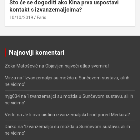
Što će se dogoditi ako Kina prva uspostavi
kontakt s izvanzemaljcima?
10/10/2019
Faris
Najnoviji komentari
Zoka Matošević
na
Objavljen najveći atlas svemira!
Mirza
na
‘Izvanzemaljci su možda u Sunčevom sustavu, ali ih
ne vidimo’
mjg034
na
‘Izvanzemaljci su možda u Sunčevom sustavu, ali ih
ne vidimo’
Vedo
na
Je li ovo uistinu izvanzemaljski brod pored Merkura?
Darko
na
‘Izvanzemaljci su možda u Sunčevom sustavu, ali ih
ne vidimo’