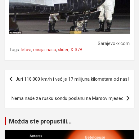
Sarajevo-x.com
Tags:
letovi
,
misija
,
nasa
,
slider
,
X-37B
Navigacija
Juri 118.000 km/h i već je 17 milijuna kilometara od nas!
članaka
Nema nade za rusku sondu poslanu na Marsov mjesec
Možda ste propustili...