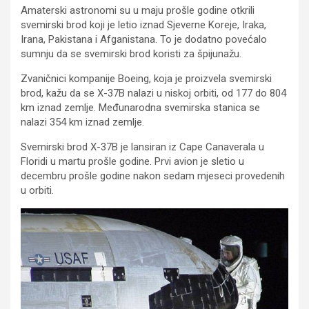
Amaterski astronomi su u maju prošle godine otkrili
svemirski brod koji je letio iznad Sjeverne Koreje, Iraka,
Irana, Pakistana i Afganistana. To je dodatno povećalo
sumnju da se svemirski brod koristi za špijunažu.
Zvaničnici kompanije Boeing, koja je proizvela svemirski
brod, kažu da se X-37B nalazi u niskoj orbiti, od 177 do 804
km iznad zemlje. Međunarodna svemirska stanica se
nalazi 354 km iznad zemlje.
Svemirski brod X-37B je lansiran iz Cape Canaverala u
Floridi u martu prošle godine. Prvi avion je sletio u
decembru prošle godine nakon sedam mjeseci provedenih
u orbiti.