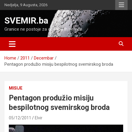
Skip
Nedjelja, 9 Augusta, 2026
to
content
SVEMIR.ba
Granice ne postoje za one koji ih ne vide
Home
2011
Decembar
Pentagon produžio misiju bespilotnog svemirskog broda
MISIJE
Pentagon produžio misiju
bespilotnog svemirskog broda
05/12/2011
Elvir