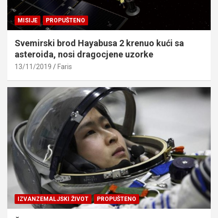
MISIJE
PROPUŠTENO
Svemirski brod Hayabusa 2 krenuo kući sa
asteroida, nosi dragocjene uzorke
13/11/2019
Faris
IZVANZEMALJSKI ŽIVOT
PROPUŠTENO