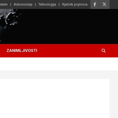
istem
Astronomija
Tehnologija
Rječnik pojmova
ZANIMLJIVOSTI