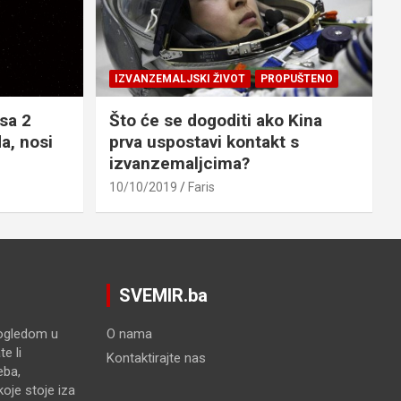
IZVANZEMALJSKI ŽIVOT
PROPUŠTENO
sa 2
Što će se dogoditi ako Kina
a, nosi
prva uspostavi kontakt s
izvanzemaljcima?
10/10/2019
Faris
SVEMIR.ba
pogledom u
O nama
e li
Kontaktirajte nas
eba,
oje stoje iza