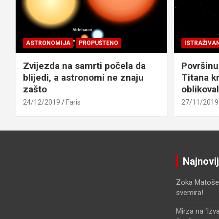
ASTRONOMIJA
PROPUŠTENO
ISTRAŽIVA
Zvijezda na samrti počela da
Površinu
blijedi, a astronomi ne znaju
Titana kr
zašto
oblikova
24/12/2019
Faris
27/11/2019
Najnovi
Zoka Matoše
svemira!
Mirza
na
‘Izv