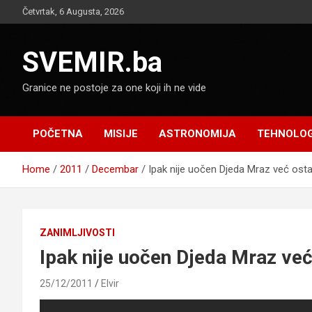
Skip
Četvrtak, 6 Augusta, 2026
to
content
SVEMIR.ba
Granice ne postoje za one koji ih ne vide
POČETNA
MISIJE
ASTRONOMIJA
TEHNOLOG
Home
2011
Decembar
Ipak nije uočen Djeda Mraz već ost
ZANIMLJIVOSTI
Ipak nije uočen Djeda Mraz već
25/12/2011
Elvir