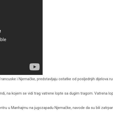
, Francuske i Njemačke, predstavljaju ostatke od posljednjih dijelova 
undi, na kojem se vidi trag vatrene lopte sa dugim tragom. Vatrena lop
ntru u Manhajmu na jugozapadu Njemačke, navode da su bili zatrpani 