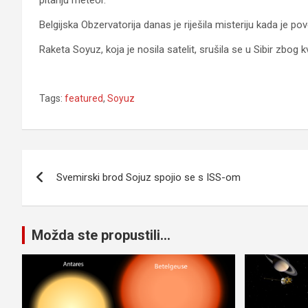
pitanju meteor.
Belgijska Obzervatorija danas je riješila misteriju kada je 
Raketa Soyuz, koja je nosila satelit, srušila se u Sibir zbog 
Tags:
featured
,
Soyuz
Navigacija
Svemirski brod Sojuz spojio se s ISS-om
članaka
Možda ste propustili...