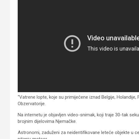
“Vatrene lopte, koje su primijećene iznad Belgije, Holandije
Obzervatorije.
Na internetu je objavljen video-snimak, koji traje 30-tak sek
brojnim dijelovima Njemačke.
Astronomi, zaduženi za neidentifikovane leteće objekte u ce