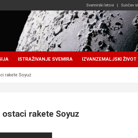
Svemirski letovi
Sunčev s
IJA
ISTRAŽIVANJE SVEMIRA
IZVANZEMALJSKI ŽIVOT
aci rakete Soyuz
 ostaci rakete Soyuz