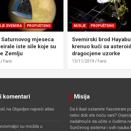
NJE SVEMIRA
PROPUŠTENO
MISIJE
PROPUŠTENO
 Saturnovog mjeseca
Svemirski brod Hayabu
eirale iste sile koje su
krenuo kući sa asteroid
le Zemlju
dragocjene uzorke
Faris
13/11/2019
Faris
ji komentari
Misija
vić
na
Objavljen najveći atlas
Da li ikad ostanete fascinirani 
nebo dok ste noću vani? Osjećat
nadahnuće da učite o čudima n
anzemaljci su možda u
Sunčevog sistema i svih nauka k