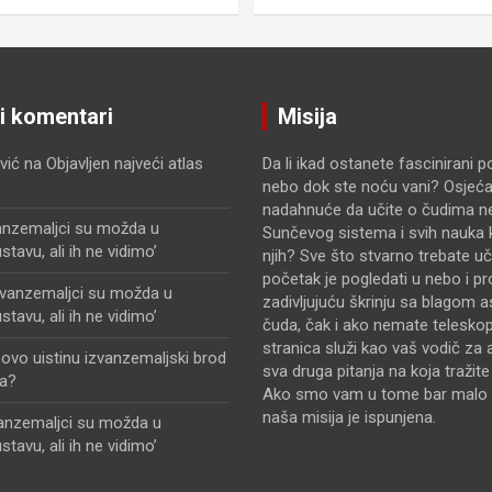
ji komentari
Misija
vić
na
Objavljen najveći atlas
Da li ikad ostanete fascinirani 
nebo dok ste noću vani? Osjećat
nadahnuće da učite o čudima n
anzemaljci su možda u
Sunčevog sistema i svih nauka k
avu, ali ih ne vidimo’
njih? Sve što stvarno trebate uči
početak je pogledati u nebo i pr
zvanzemaljci su možda u
zadivljujuću škrinju sa blagom 
avu, ali ih ne vidimo’
čuda, čak i ako nemate telesko
stranica služi kao vaš vodič za 
i ovo uistinu izvanzemaljski brod
sva druga pitanja na koja tražit
a?
Ako smo vam u tome bar malo 
naša misija je ispunjena.
vanzemaljci su možda u
avu, ali ih ne vidimo’