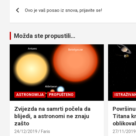
Navigacija
Ovo je vaš posao iz snova, prijavite se!
članaka
Možda ste propustili...
ASTRONOMIJA
PROPUŠTENO
ISTRAŽIVA
Zvijezda na samrti počela da
Površinu
blijedi, a astronomi ne znaju
Titana kr
zašto
oblikova
24/12/2019
Faris
27/11/2019