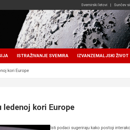
Svemirski letovi
Sunčev s
IJA
ISTRAŽIVANJE SVEMIRA
IZVANZEMALJSKI ŽIVOT
noj kori Europe
 ledenoj kori Europe
Isti podaci sugeriraju kako postoji intera