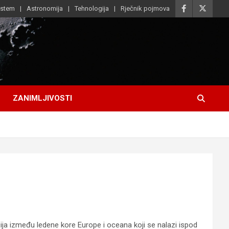
istem
Astronomija
Tehnologija
Rječnik pojmova
ZANIMLJIVOSTI
kcija između ledene kore Europe i oceana koji se nalazi ispod