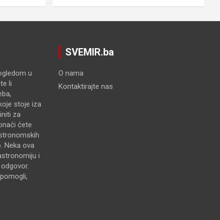
SVEMIR.ba
pogledom u
O nama
e li
Kontaktirajte nas
eba,
oje stoje iza
niti za
onaći ćete
astronomskih
p. Neka ova
astronomiju i
e odgovor.
pomogli,