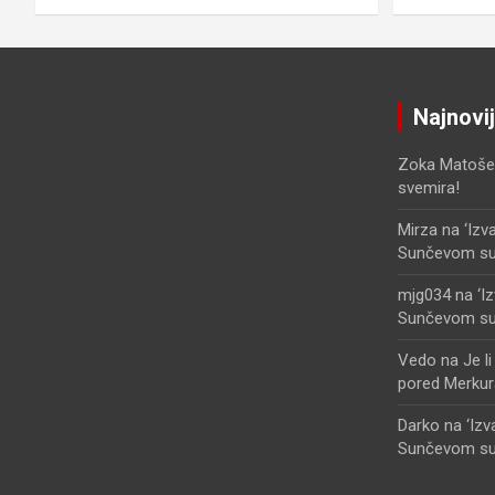
Najnovi
Zoka Matoše
svemira!
Mirza
na
‘Izv
Sunčevom sust
mjg034
na
‘I
Sunčevom sust
Vedo
na
Je l
pored Merkur
Darko
na
‘Iz
Sunčevom sust