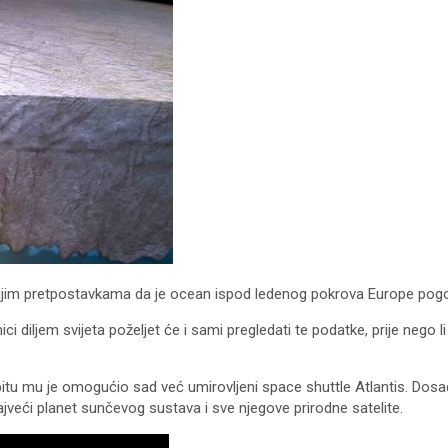
 ranijim pretpostavkama da je ocean ispod ledenog pokrova Europe pogo
 diljem svijeta poželjet će i sami pregledati te podatke, prije nego li 
 orbitu mu je omogućio sad već umirovljeni space shuttle Atlantis. Do
ajveći planet sunčevog sustava i sve njegove prirodne satelite.