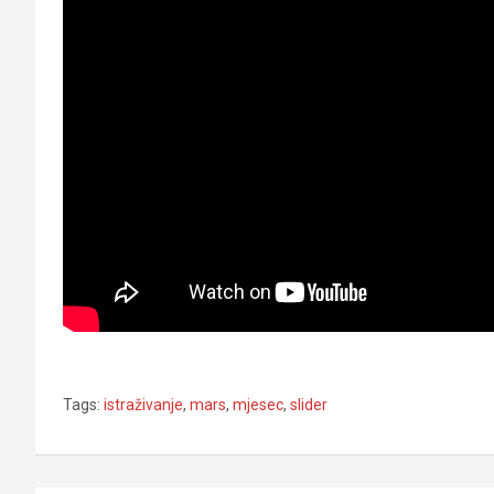
Tags:
istraživanje
,
mars
,
mjesec
,
slider