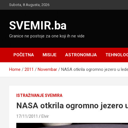
Skip
Subota, 8 Augusta, 2026
to
content
SVEMIR.ba
Granice ne postoje za one koji ih ne vide
POČETNA
MISIJE
ASTRONOMIJA
TEHNOLOG
Home
2011
Novembar
NASA otkrila ogromno jezero u lede
ISTRAŽIVANJE SVEMIRA
NASA otkrila ogromno jezero u
17/11/2011
Elvir