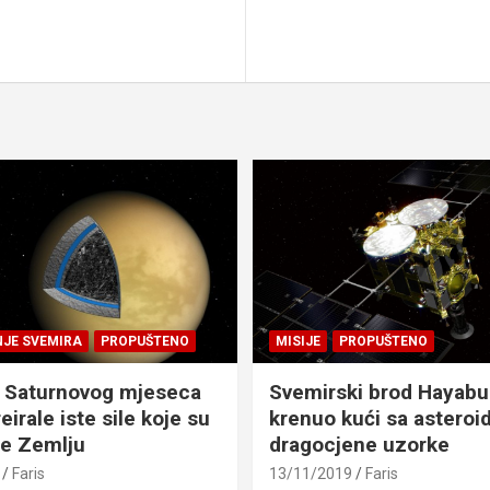
NJE SVEMIRA
PROPUŠTENO
MISIJE
PROPUŠTENO
 Saturnovog mjeseca
Svemirski brod Hayabu
eirale iste sile koje su
krenuo kući sa asteroid
le Zemlju
dragocjene uzorke
Faris
13/11/2019
Faris