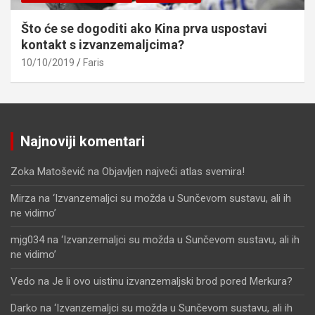
Što će se dogoditi ako Kina prva uspostavi
kontakt s izvanzemaljcima?
10/10/2019
Faris
Najnoviji komentari
Zoka Matošević
na
Objavljen najveći atlas svemira!
Mirza
na
‘Izvanzemaljci su možda u Sunčevom sustavu, ali ih
ne vidimo’
mjg034
na
‘Izvanzemaljci su možda u Sunčevom sustavu, ali ih
ne vidimo’
Vedo
na
Je li ovo uistinu izvanzemaljski brod pored Merkura?
Darko
na
‘Izvanzemaljci su možda u Sunčevom sustavu, ali ih