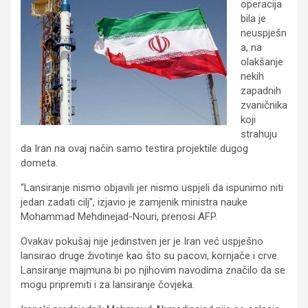
operacija
bila je
neuspješn
a, na
olakšanje
nekih
zapadnih
zvaničnika
koji
strahuju
da Iran na ovaj način samo testira projektile dugog
dometa.
“Lansiranje nismo objavili jer nismo uspjeli da ispunimo niti
jedan zadati cilj”, izjavio je zamjenik ministra nauke
Mohammad Mehdinejad-Nouri, prenosi AFP.
Ovakav pokušaj nije jedinstven jer je Iran već uspješno
lansirao druge životinje kao što su pacovi, kornjače i crve.
Lansiranje majmuna bi po njihovim navodima značilo da se
mogu pripremiti i za lansiranje čovjeka.