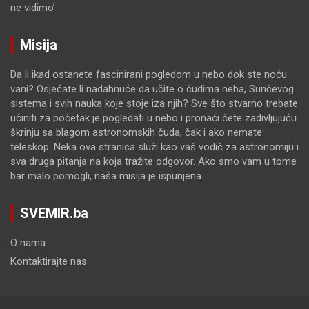
ne vidimo’
Misija
Da li ikad ostanete fascinirani pogledom u nebo dok ste noću
vani? Osjećate li nadahnuće da učite o čudima neba, Sunčevog
sistema i svih nauka koje stoje iza njih? Sve što stvarno trebate
učiniti za početak je pogledati u nebo i pronaći ćete zadivljujuću
škrinju sa blagom astronomskih čuda, čak i ako nemate
teleskop. Neka ova stranica služi kao vaš vodič za astronomiju i
sva druga pitanja na koja tražite odgovor. Ako smo vam u tome
bar malo pomogli, naša misija je ispunjena.
SVEMIR.ba
O nama
Kontaktirajte nas