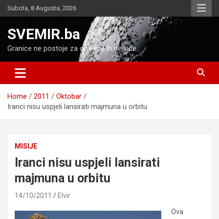
Skip
Subota, 8 Augusta, 2026
to
content
SVEMIR.ba
Granice ne postoje za one koji ih ne vide
Home
2011
Oktobar
Iranci nisu uspjeli lansirati majmuna u orbitu
MISIJE
Iranci nisu uspjeli lansirati
majmuna u orbitu
14/10/2011
Elvir
Ova