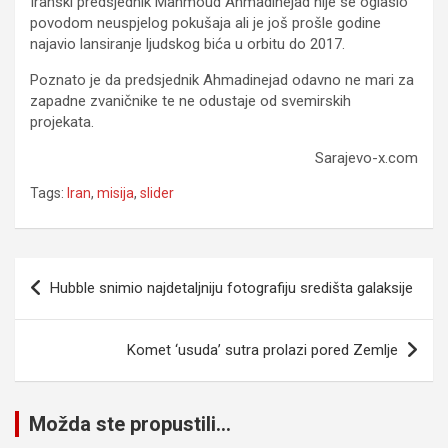
Iranski predsjednik Mahmoud Ahmadinejad nije se oglasio
povodom neuspjelog pokušaja ali je još prošle godine
najavio lansiranje ljudskog bića u orbitu do 2017.
Poznato je da predsjednik Ahmadinejad odavno ne mari za
zapadne zvaničnike te ne odustaje od svemirskih
projekata.
Sarajevo-x.com
Tags:
Iran
,
misija
,
slider
Navigacija
Hubble snimio najdetaljniju fotografiju središta galaksije
članaka
Komet ‘usuda’ sutra prolazi pored Zemlje
Možda ste propustili...