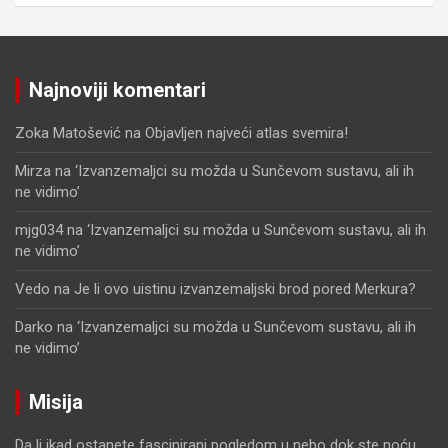
Najnoviji komentari
Zoka Matošević
na
Objavljen najveći atlas svemira!
Mirza
na
‘Izvanzemaljci su možda u Sunčevom sustavu, ali ih
ne vidimo’
mjg034
na
‘Izvanzemaljci su možda u Sunčevom sustavu, ali ih
ne vidimo’
Vedo
na
Je li ovo uistinu izvanzemaljski brod pored Merkura?
Darko
na
‘Izvanzemaljci su možda u Sunčevom sustavu, ali ih
ne vidimo’
Misija
Da li ikad ostanete fascinirani pogledom u nebo dok ste noću