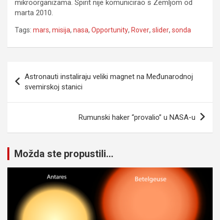
mikroorganizama. Spirit nije komunicirao s Zemljom od
marta 2010.
Tags:
mars
,
misija
,
nasa
,
Opportunity
,
Rover
,
slider
,
sonda
Navigacija
Astronauti instaliraju veliki magnet na Međunarodnoj
članaka
svemirskoj stanici
Rumunski haker “provalio” u NASA-u
Možda ste propustili...