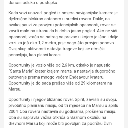
donosi odluku o postupku.
Kada vozi unazad, pogled iz smjera navigacijske kamere je
djelimično blokiran antenom u sredini rovera. Dakle, na
svakoj pauzi za provjeru potencijalnih opasnosti, rover se
zavrti malo na stranu da bi dobio jasan pogled. Ako ne vidi
opasnost, vraća se natrag na pravac u kojem je išao i dalje
vozi za još oko 1,2 metra, prije nego što provjeri ponovo.
Ovaj skup aktivnosti ostavlja tragove koji se ritmički
ponavljaju, kao plesni koraci.
Opportunity je vozio više od 2,6 km, otkako je napustio
“Santa Maria” krater krajem marta, a nastavlja dugoročno
putovanje prema mnogo većem Endeavour krateru.
Opportunity je do sada prešao više od 29 kilometara na
Marsu.
Opportunity i njegov blizanac rover, Spirit, završili su svoju,
prvobitno planiranu misiju, od tri mjeseca na Marsu u aprilu
2004. Oba rovera nastavila su godinama, proširenu misiju.
Oba su napravila važna otkrića o vlažnom okolišu na
drevnom Marsu koji može biti povoljan za podršku živih