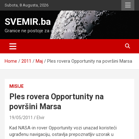
Skip
Subota, 8 Augusta, 2026
to
content
SVEMIR.ba
Granice ne postoje za one koji ih ne vide
Home
2011
Maj
Ples rovera Opportunity na površini Marsa
MISIJE
Ples rovera Opportunity na
površini Marsa
19/05/2011
Elvir
Kad NASA-in rover Opportunity vozi unazad koristeći
ugrađenu navigaciju, ostavlja prepoznatljiv uzorak u