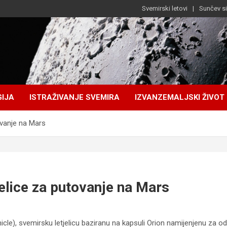
Svemirski letovi
Sunčev s
IJA
ISTRAŽIVANJE SVEMIRA
IZVANZEMALJSKI ŽIVOT
ovanje na Mars
jelice za putovanje na Mars
cle), svemirsku letjelicu baziranu na kapsuli Orion namijenjenu za od