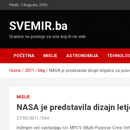
Skip
Petak, 7 Augusta, 2026
to
content
SVEMIR.ba
Granice ne postoje za one koji ih ne vide
POČETNA
MISIJE
ASTRONOMIJA
TEHNOLOG
Home
2011
Maj
NASA je predstavila dizajn letjelice za put
MISIJE
NASA je predstavila dizajn let
27/05/2011
Elvir
Inženjeri već sastavljaju tzv. MPCV (Multi-Purpose Crew Vehi