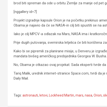
brod biti spreman da ode u orbitu Zemlje za manje od pet go
[nggallery id=7]
Projekt izgradnje kapsule Orion je na početku prekinuo ameri
Obama je najavio da će se NASA-in cilj biti spustiti se na a
Iako je cilj MPCV-a odlazak na Mars, NASA ima i kratkoročne
Prije dugih putovanja, svemirska letjelica će biti korištena 
Kako bi se pipremili za planirane misije, u Denveru je izgrađe
mandata bivšeg američkog predsjednika Georgea W. Busha. Taj 
No, Obama je otkazao ovaj projekat. Sada eksperti tvrde d
Tariq Malik, urednik internet-stranice Space.com, tvrdi da j
Daily Mail.
Tags:
astronauti
,
letovi
,
Lockheed Martin
,
mars
,
nasa
,
Orion
,
sl