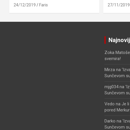
24/12/2019
Faris
27/11/2019
Najnovi
Zoka Matoše
svemira!
Mirza
na
‘Izv
Sunčevom sust
mjg034
na
‘I
Sunčevom sust
Vedo
na
Je l
pored Merkur
Darko
na
‘Iz
Sunčevom sust