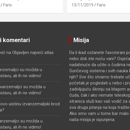
Faris
13/11/2019
Faris
ji komentari
Misija
vić
na
Objavljen najveći atlas
Da li ikad ostanete fascinirani 
nebo dok ste noću vani? Osjećat
nadahnuće da učite o čudima n
anzemaljci su možda u
Sunčevog sistema i svih nauka k
avu, ali ih ne vidimo’
njih? Sve što stvarno trebate uči
početak je pogledati u nebo i pr
zvanzemaljci su možda u
zadivljujuću škrinju sa blagom 
avu, ali ih ne vidimo’
čuda, čak i ako nemate telesko
stranica služi kao vaš vodič za 
i ovo uistinu izvanzemaljski brod
sva druga pitanja na koja tražit
a?
Ako smo vam u tome bar malo 
naša misija je ispunjena.
vanzemaljci su možda u
avu, ali ih ne vidimo’