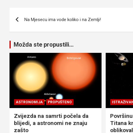
Navigacija
Na Mjesecu ima vode koliko i na Zemlji!
članaka
Možda ste propustili...
ASTRONOMIJA
PROPUŠTENO
ISTRAŽIVA
Zvijezda na samrti počela da
Površinu
blijedi, a astronomi ne znaju
Titana kr
zašto
oblikova