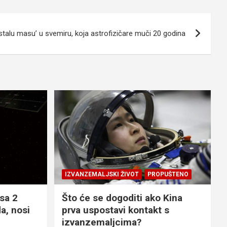
stalu masu’ u svemiru, koja astrofizičare muči 20 godina
IZVANZEMALJSKI ŽIVOT
PROPUŠTENO
sa 2
Što će se dogoditi ako Kina
a, nosi
prva uspostavi kontakt s
izvanzemaljcima?