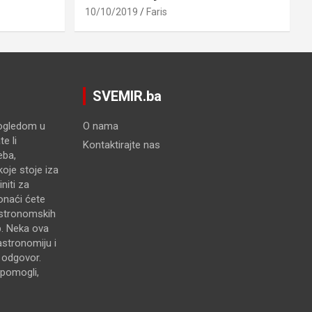
10/10/2019
Faris
SVEMIR.ba
pogledom u
O nama
e li
Kontaktirajte nas
eba,
oje stoje iza
niti za
onaći ćete
astronomskih
p. Neka ova
astronomiju i
e odgovor.
pomogli,