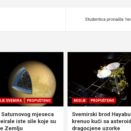
Studentica pronašla ‘ne
NJE SVEMIRA
PROPUŠTENO
MISIJE
PROPUŠTENO
 Saturnovog mjeseca
Svemirski brod Hayabu
eirale iste sile koje su
krenuo kući sa asteroid
le Zemlju
dragocjene uzorke