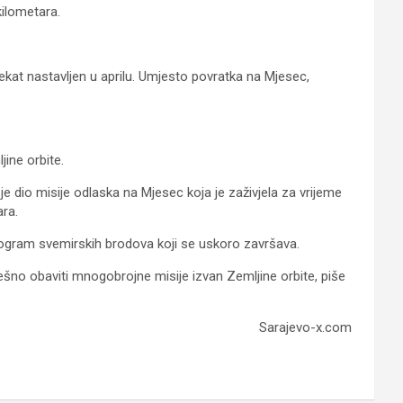
kilometara.
ekat nastavljen u aprilu. Umjesto povratka na Mjesec,
jine orbite.
 je dio misije odlaska na Mjesec koja je zaživjela za vrijeme
ara.
rogram svemirskih brodova koji se uskoro završava.
ješno obaviti mnogobrojne misije izvan Zemljine orbite, piše
Sarajevo-x.com