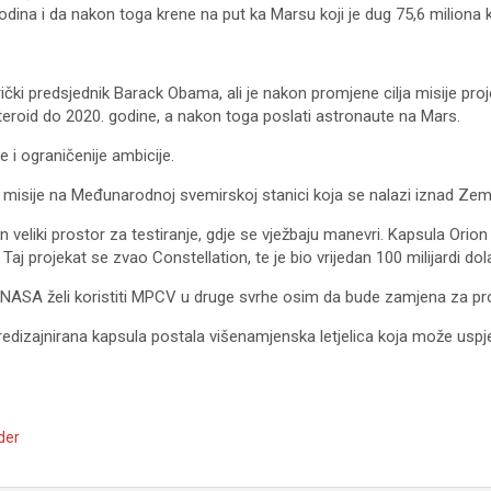
dina i da nakon toga krene na put ka Marsu koji je dug 75,6 miliona 
čki predsjednik Barack Obama, ali je nakon promjene cilja misije proj
steroid do 2020. godine, a nakon toga poslati astronaute na Mars.
 i ograničenije ambicije.
za misije na Međunarodnoj svemirskoj stanici koja se nalazi iznad Zeml
n veliki prostor za testiranje, gdje se vježbaju manevri. Kapsula Orion
projekat se zvao Constellation, te je bio vrijedan 100 milijardi dol
a NASA želi koristiti MPCV u druge svrhe osim da bude zamjena za p
e redizajnirana kapsula postala višenamjenska letjelica koja može usp
ider