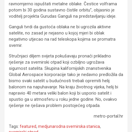
ravnomjerno ispuštati metalne oblake. Čestice volframa
potom bi 30 godina sustavno čistile orbitu”, objasnio je
voditelj projekta Gurudas Ganguli na predstavljanju ideje.
Ganguli tvrdi da gustoća oblaka ne bi ugrozila aktivne
satelite, no zasad je nejasno u kojoj mjeri bi oblak
negativno utjecao na rad teleskopa kojima se promatra
svemir.
Stručnjaci diljem svijeta pokušavaju pronaći prikladno
rješenje za svemirski otpad koji ozbiljno ugrožava
sigurnost satelita. Skupina kalifornijskih znanstvenika
Global Aerospace korporacije tako je nedavno predložila da
bismo svaki satelit u budućnosti trebali opremiti helij
balonom na napuhavanje. Na kraju životnog vijeka, helij bi
napravio 40 metara veliki balon koji bi usporio satelit i
spustio ga u atmosferu u roku jedne godine. No, ovakvo
rješenje ne rješava problem postojećeg otpada.
metro-portal.hr
Tags:
featured
,
medjunarodna svemirska stanica
,