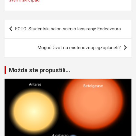
svemirski otpad
Navigacija
FOTO: Studentski balon snimio lansiranje Endeavoura
članaka
Moguć život na misterioznoj egzoplaneti?
Možda ste propustili...