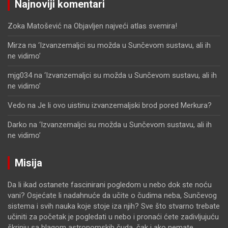
Najnoviji komentari
Zoka Matošević
na
Objavljen najveći atlas svemira!
Mirza
na
‘Izvanzemaljci su možda u Sunčevom sustavu, ali ih
ne vidimo’
mjg034
na
‘Izvanzemaljci su možda u Sunčevom sustavu, ali ih
ne vidimo’
Vedo
na
Je li ovo uistinu izvanzemaljski brod pored Merkura?
Darko
na
‘Izvanzemaljci su možda u Sunčevom sustavu, ali ih
ne vidimo’
Misija
Da li ikad ostanete fascinirani pogledom u nebo dok ste noću
vani? Osjećate li nadahnuće da učite o čudima neba, Sunčevog
sistema i svih nauka koje stoje iza njih? Sve što stvarno trebate
učiniti za početak je pogledati u nebo i pronaći ćete zadivljujuću
škrinju sa blagom astronomskih čuda, čak i ako nemate