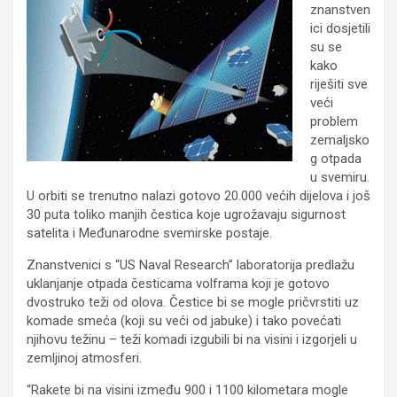
znanstven
ici dosjetili
su se
kako
riješiti sve
veći
problem
zemaljsko
g otpada
u svemiru.
U orbiti se trenutno nalazi gotovo 20.000 većih dijelova i još
30 puta toliko manjih čestica koje ugrožavaju sigurnost
satelita i Međunarodne svemirske postaje.
Znanstvenici s “US Naval Research” laboratorija predlažu
uklanjanje otpada česticama volframa koji je gotovo
dvostruko teži od olova. Čestice bi se mogle pričvrstiti uz
komade smeća (koji su veći od jabuke) i tako povećati
njihovu težinu – teži komadi izgubili bi na visini i izgorjeli u
zemljinoj atmosferi.
“Rakete bi na visini između 900 i 1100 kilometara mogle