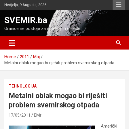
Skip
Nedjelja, 9 Augusta, 2026
to
content
SVEMIR.ba
Granice ne postoje za one koji ih ne vide
Home
2011
Maj
Metalni oblak mogao bi riješiti problem svemirskog otpada
TEHNOLOGIJA
Metalni oblak mogao bi riješiti
problem svemirskog otpada
17/05/2011
Elvir
Američki