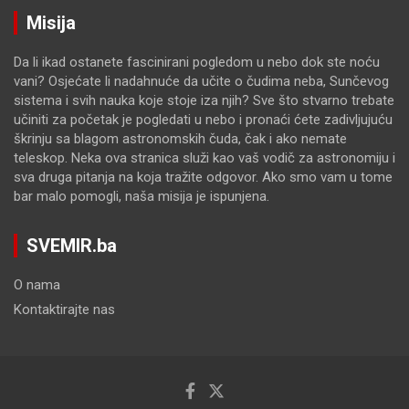
Misija
Da li ikad ostanete fascinirani pogledom u nebo dok ste noću
vani? Osjećate li nadahnuće da učite o čudima neba, Sunčevog
sistema i svih nauka koje stoje iza njih? Sve što stvarno trebate
učiniti za početak je pogledati u nebo i pronaći ćete zadivljujuću
škrinju sa blagom astronomskih čuda, čak i ako nemate
teleskop. Neka ova stranica služi kao vaš vodič za astronomiju i
sva druga pitanja na koja tražite odgovor. Ako smo vam u tome
bar malo pomogli, naša misija je ispunjena.
SVEMIR.ba
O nama
Kontaktirajte nas