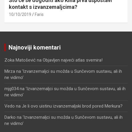
Što će se dogoditi ako Kina prva uspostavi
kontakt s izvanzemaljcima?
10/10/2019
Faris
Najnoviji komentari
Zoka Matošević
na
Objavljen najveći atlas svemira!
Mirza
na
‘Izvanzemaljci su možda u Sunčevom sustavu, ali ih
ne vidimo’
mjg034
na
‘Izvanzemaljci su možda u Sunčevom sustavu, ali ih
ne vidimo’
Vedo
na
Je li ovo uistinu izvanzemaljski brod pored Merkura?
Darko
na
‘Izvanzemaljci su možda u Sunčevom sustavu, ali ih
ne vidimo’