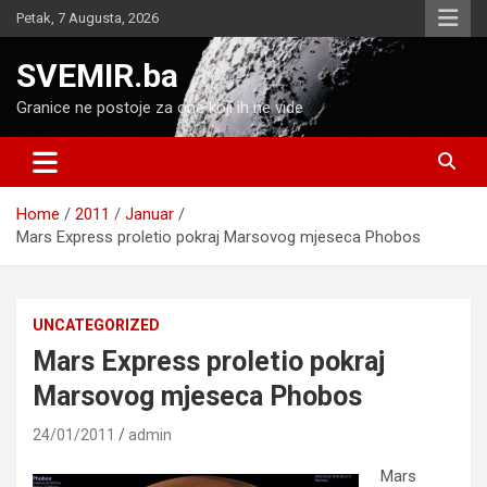
Skip
Petak, 7 Augusta, 2026
to
content
SVEMIR.ba
Granice ne postoje za one koji ih ne vide
Home
2011
Januar
Mars Express proletio pokraj Marsovog mjeseca Phobos
UNCATEGORIZED
Mars Express proletio pokraj
Marsovog mjeseca Phobos
24/01/2011
admin
Mars