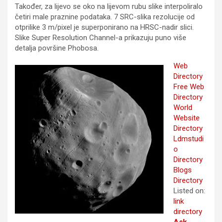
Također, za lijevo se oko na lijevom rubu slike interpoliralo
četiri male praznine podataka. 7 SRC-slika rezolucije od
otprilike 3 m/pixel je superponirano na HRSC-nadir slici.
Slike Super Resolution Channel-a prikazuju puno više
detalja površine Phobosa.
Web
Directory
Free Web
Directory
World
Website
Directory
Ldmstudi
o
Directory
Blogs
Directory
Listed on:
link
directory