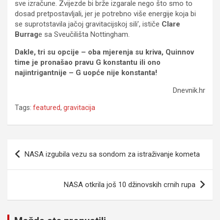
sve izračune. Zvijezde bi brže izgarale nego što smo to
dosad pretpostavljali, jer je potrebno više energije koja bi
se suprotstavila jačoj gravitacijskoj sili’, ističe
Clare
Burrag
e sa Sveučilišta Nottingham.
Dakle, tri su opcije – oba mjerenja su kriva, Quinnov
time je pronašao pravu G konstantu ili ono
najintrigantnije – G uopće nije konstanta!
Dnevnik.hr
Tags:
featured
,
gravitacija
Navigacija
NASA izgubila vezu sa sondom za istraživanje kometa
članaka
NASA otkrila još 10 džinovskih crnih rupa