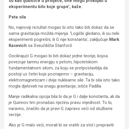
su kao ljubičice u proljeće, one mogu proklijati u
eksperimentu bilo koje grupe’, kaže.
Peta sila
No, najnoviji rezultat mogao bi isto tako biti dokaz da se
sama gravitacija možda mijenja. ‘Logički gledano, ili su neki
eksperimenti pogrešni, ili G nije konstanta’, zaključuje
Mark
Kasevich
sa Sveučilišta Stanford.
Oscilirajući G mogao bi biti dokaz jedne teorije, kojoa
povezuje tamnu energiju s petom, hipotetskom
fundamentalnom silom, za koju se pretpostavblja da
postoji uz četiri koje poznajemo – gravitaciju,
elektromagnetizam i dvije nuklearne sile. Ta bi sila isto tako
mogla djelovati na snagu gravitacije, ističe Padilla.
Manje radikalna opcija bila bi da je G i dalje konstanta, ali da
je Quinnov tim pronašao njezinu pravu vrijednost. To bi,
naravno, značilo da je pravi G zapravo veći od službene
verzije.
Ako je G malo veći, morali bi se vratiti za stol i prepraviti