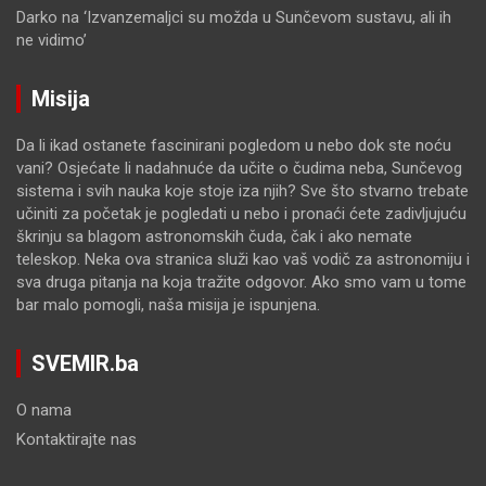
Darko
na
‘Izvanzemaljci su možda u Sunčevom sustavu, ali ih
ne vidimo’
Misija
Da li ikad ostanete fascinirani pogledom u nebo dok ste noću
vani? Osjećate li nadahnuće da učite o čudima neba, Sunčevog
sistema i svih nauka koje stoje iza njih? Sve što stvarno trebate
učiniti za početak je pogledati u nebo i pronaći ćete zadivljujuću
škrinju sa blagom astronomskih čuda, čak i ako nemate
teleskop. Neka ova stranica služi kao vaš vodič za astronomiju i
sva druga pitanja na koja tražite odgovor. Ako smo vam u tome
bar malo pomogli, naša misija je ispunjena.
SVEMIR.ba
O nama
Kontaktirajte nas