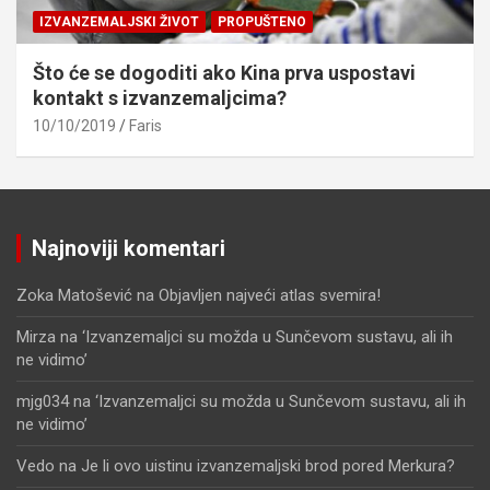
IZVANZEMALJSKI ŽIVOT
PROPUŠTENO
Što će se dogoditi ako Kina prva uspostavi
kontakt s izvanzemaljcima?
10/10/2019
Faris
Najnoviji komentari
Zoka Matošević
na
Objavljen najveći atlas svemira!
Mirza
na
‘Izvanzemaljci su možda u Sunčevom sustavu, ali ih
ne vidimo’
mjg034
na
‘Izvanzemaljci su možda u Sunčevom sustavu, ali ih
ne vidimo’
Vedo
na
Je li ovo uistinu izvanzemaljski brod pored Merkura?