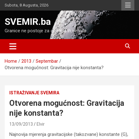
Skip
Subota, 8 Augusta, 2026
to
content
SVEMIR.ba
Granice ne postoje za one koji ih ne vide
Home
2013
Septembar
Otvorena mogućnost: Gravitacija nije konstanta?
ISTRAŽIVANJE SVEMIRA
Otvorena mogućnost: Gravitacija
nije konstanta?
13/09/2013
Elvir
Najnovija mjerenja gravitacijske (takozvane) konstante (G),