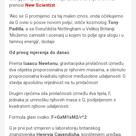
prenosi
New Scientist
.
‘Ako se G promijenio za taj malen iznos, onda očekujemo
da G ovisi o posve novom polju’, ističe kozmolog
Tony
Padilla
, a sa Sveučilišta Nottingham u Velikoj Britaniji.
‘Možemo zamisliti i scenarij u kojem to polje igra ulogu i u
tamnoj energiji’, dodaje.
Od prvog mjerenja do danas
Prema
Isaacu Newtonu
, gravitacijska privlačnost između
dva objekta proporcionalna je njihovim masama, a obrnuto
proporcionalna kvadratu njihove međusobne udaljenosti. G
stavlja apsolutnu vrijednost na tu privlačnost.
Drugim riječima sila privlačnosti između dva tijela, F,
jednaka je umnošku njihovih masa s G, podijeljenom s
kvadratom njihove udaljenosti.
Formula glasi ovako:
F=GxM1xM2/r^2
G je prvi put izmjeren u laboratoriju britanskog
znanstvenika
Henryja Cavendisha
, korištenjem uređaja