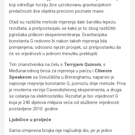
koji određuje torziju žice uzrokovanu gravitacijskom
privlačnosti dva objekta precizno poznate mase.
Otad su različite metode mjerenja dale šaroliku lepezu
rezultata, a pretpostavjalo se kako je to zbog različitih
pgrešaka prilikom eksperimentiranja. Gravitacijska
konstanta G redovno bi nakon takvih mjerenja bila
primijenjena, odnosno njezin prosjek, uz pretpostavku da
će se vrijednosti u jednom trenutku preklopiti.
Tim znanstvenika na čelu s
Terryjem Quinom
, s
Međunarodnog biroa za mjerenja u parizu i
Cliveom
Speakeom
sa Sveučilišta u Briminghamu, naparvio je
najnovije mejrenje konstante G, pomoću dvije metode. Prva
je moderna verzija Cavendishevog eksperimenta, a druga
se oslanja na elektrostatiku. Rezultat je bio vrijednost G
koja je 240 dijelova milijuna veća od službene vrijednosti
postavljene 2010. godine.
Ljubičice u proljeće
Sama izmjerena brojka nije najčudniji dio, jer je jedno