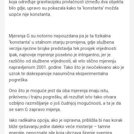
koja određuje gravitacijsku privlačnost između dva objekta
bilo gdje, upravo su pokazala kako ta ‘konstanta’ možda
uopće nije konstanta.
Mjerenja G su notorno nepouzdana pa je ta fizikalna
‘konstanta’ u stalnom stanju promijena, gdje službena
verzija njezine brojke predstavlja tek prosjek vrijednosti.
Ipak, najnovije mjerenje posebno je intrigantno, jer je
različito od službene vrijednosti, ali vrlo slično mjerenju
napravljenom 2001. godine. Tako što je neočekivano ako je
uzrok te diskrepancije nasumična eksperimentalna
pogreška.
Ono što je moguće jest da oba mjerenja imaju istu,
prikrivenu i trajnu pogrešku, ali rezultat isto tako otvara
ozbiljno razmišljanje o još čudnijoj mogućnosti, a ta je da
se sam G zapravo mijenja.
Iako radikalna opcija, ako je ispravna, približila bi nas korak
bliže rješavanju jedne daleko veće misterije – tamne
energije, nepoznate sile koja ubrzava širenje svemira,