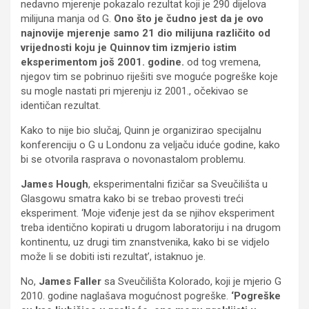
nedavno mjerenje pokazalo rezultat koji je 290 dijelova
milijuna manja od G.
Ono što je čudno jest da je ovo
najnovije mjerenje samo 21 dio milijuna različito od
vrijednosti koju je Quinnov tim izmjerio istim
eksperimentom još 2001. godine.
od tog vremena,
njegov tim se pobrinuo riješiti sve moguće pogreške koje
su mogle nastati pri mjerenju iz 2001., očekivao se
identičan rezultat.
Kako to nije bio slučaj, Quinn je organizirao specijalnu
konferenciju o G u Londonu za veljaču iduće godine, kako
bi se otvorila rasprava o novonastalom problemu.
James Hough
, eksperimentalni fizičar sa Sveučilišta u
Glasgowu smatra kako bi se trebao provesti treći
eksperiment. ‘Moje viđenje jest da se njihov eksperiment
treba identično kopirati u drugom laboratoriju i na drugom
kontinentu, uz drugi tim znanstvenika, kako bi se vidjelo
može li se dobiti isti rezultat’, istaknuo je.
No,
James Faller
sa Sveučilišta Kolorado, koji je mjerio G
2010. godine naglašava mogućnost pogreške.
‘Pogreške